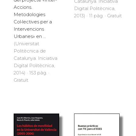
Catalunya. Iniciativa
Accions.
Digital Politècnica,
Metodologies
2013) · 11 pàg. · Gratuït
Col•lectives per a
Intervencions
Urbanes» en ...
(Universitat
Politècnica de
Catalunya. Iniciativa
Digital Politècnica,
2014) · 153 pàg. ·
Gratuït