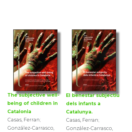
The subjective well-
El benestar subjectiu
being of children in
dels infants a
Catalonia
Catalunya.
Casas, Ferran;
Casas, Ferran;
González-Carrasco,
González-Carrasco,