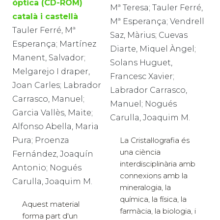
óptica (CD-ROM)
Mª Teresa; Tauler Ferré,
català i castellà
Mª Esperança; Vendrell
Tauler Ferré, Mª
Saz, Màrius; Cuevas
Esperança; Martínez
Diarte, Miquel Àngel;
Manent, Salvador;
Solans Huguet,
Melgarejo I draper,
Francesc Xavier;
Joan Carles; Labrador
Labrador Carrasco,
Carrasco, Manuel;
Manuel; Nogués
Garcia Vallès, Maite;
Carulla, Joaquim M.
Alfonso Abella, Maria
Pura; Proenza
La Cristal·lografia és
una ciència
Fernández, Joaquín
interdisciplinària amb
Antonio; Nogués
connexions amb la
Carulla, Joaquim M.
mineralogia, la
química, la física, la
Aquest material
farmàcia, la biologia, i
forma part d'un