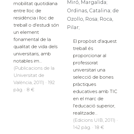
Miró, Margalida;
mobilitat quotidiana
entre lloc de
Ordinas, Catalina; de
residència i lloc de
Ozollo, Rosa; Roca,
treball o d'estudi són
Pilar;
un element
fonamental de la
El propòsit d'aquest
qualitat de vida dels
treball és
universitaris, amb
proporcionar al
notables im...
professorat
(Publicacions de la
universitari una
Universitat de
selecció de bones
València, 2011) · 192
pràctiques
pàg. · 8 €
educatives amb TIC
en el marc de
l'educació superior,
realitzade...
(Edicions UIB, 2011) ·
142 pàg. · 18 €