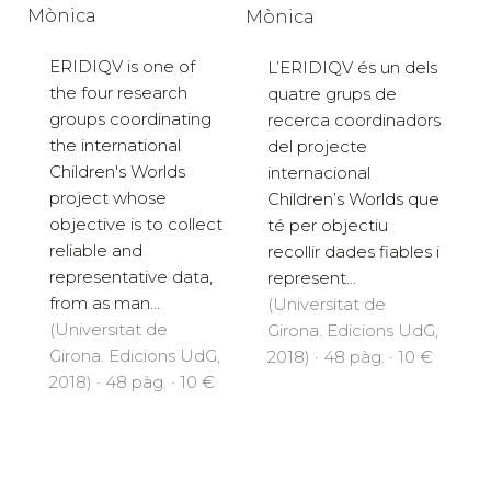
Mònica
Mònica
ERIDIQV is one of
L’ERIDIQV és un dels
the four research
quatre grups de
groups coordinating
recerca coordinadors
the international
del projecte
Children's Worlds
internacional
project whose
Children’s Worlds que
objective is to collect
té per objectiu
reliable and
recollir dades fiables i
representative data,
represent...
from as man...
(Universitat de
(Universitat de
Girona. Edicions UdG,
Girona. Edicions UdG,
2018) · 48 pàg. · 10 €
2018) · 48 pàg. · 10 €