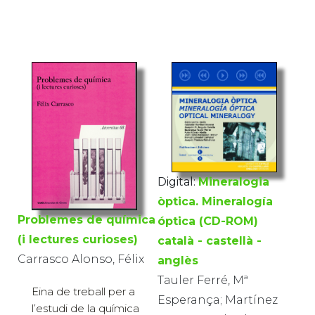
Digital:
Mineralogia
òptica. Mineralogía
Problemes de química
óptica (CD-ROM)
(i lectures curioses)
català - castellà -
Carrasco Alonso, Félix
anglès
Tauler Ferré, Mª
Eina de treball per a
Esperança; Martínez
l’estudi de la química