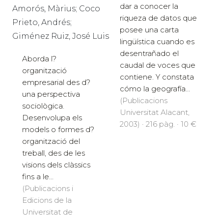
dar a conocer la
Amorós, Màrius; Coco
riqueza de datos que
Prieto, Andrés;
posee una carta
Giménez Ruiz, José Luis
lingüística cuando es
desentrañado el
Aborda l?
caudal de voces que
organització
contiene. Y constata
empresarial des d?
cómo la geografía...
una perspectiva
(Publicacions
sociològica.
Universitat Alacant,
Desenvolupa els
2003) · 216 pàg. · 10 €
models o formes d?
organització del
treball, des de les
visions dels clàssics
fins a le...
(Publicacions i
Edicions de la
Universitat de