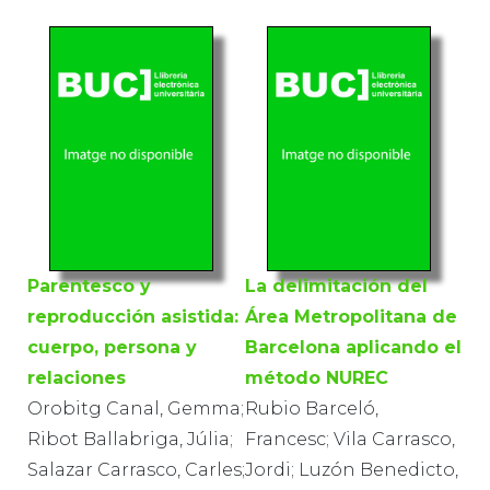
Parentesco y
La delimitación del
reproducción asistida:
Área Metropolitana de
cuerpo, persona y
Barcelona aplicando el
relaciones
método NUREC
Orobitg Canal, Gemma;
Rubio Barceló,
Ribot Ballabriga, Júlia;
Francesc; Vila Carrasco,
Salazar Carrasco, Carles;
Jordi; Luzón Benedicto,