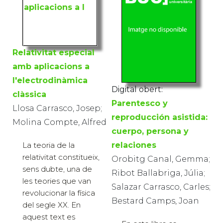
Relativitat especial
amb aplicacions a
l'electrodinàmica
Digital obert:
clàssica
Parentesco y
Llosa Carrasco, Josep;
reproducción asistida:
Molina Compte, Alfred
cuerpo, persona y
La teoria de la
relaciones
relativitat constitueix,
Orobitg Canal, Gemma;
sens dubte, una de
Ribot Ballabriga, Júlia;
les teories que van
Salazar Carrasco, Carles;
revolucionar la física
Bestard Camps, Joan
del segle XX. En
aquest text es