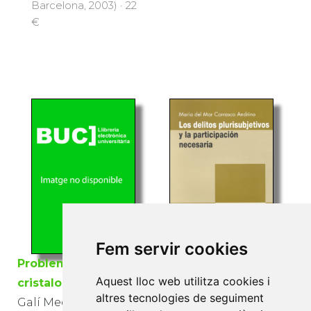
Barcelona, 2003) · 22
€
Fem servir cookies
Los delitos
Problemas de
plurisubjetivos y la
Aquest lloc web utilitza cookies i
cristalografía
participación
altres tecnologies de seguiment
Galí Medina, Salvador;
necesaria