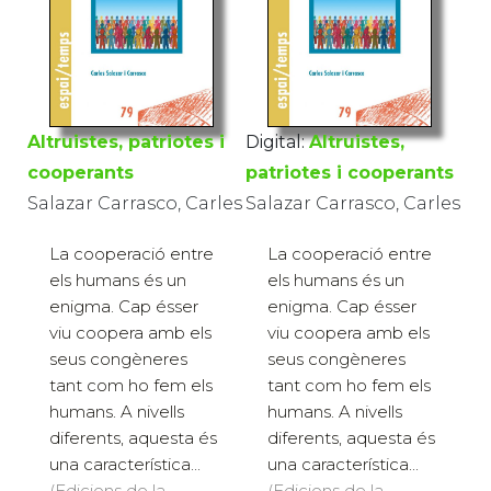
Altruistes, patriotes i
Digital:
Altruistes,
cooperants
patriotes i cooperants
Salazar Carrasco, Carles
Salazar Carrasco, Carles
La cooperació entre
La cooperació entre
els humans és un
els humans és un
enigma. Cap ésser
enigma. Cap ésser
viu coopera amb els
viu coopera amb els
seus congèneres
seus congèneres
tant com ho fem els
tant com ho fem els
humans. A nivells
humans. A nivells
diferents, aquesta és
diferents, aquesta és
una característica...
una característica...
(Edicions de la
(Edicions de la