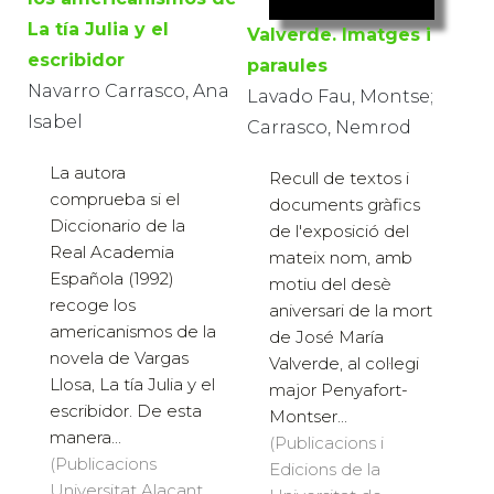
La tía Julia y el
Valverde. Imatges i
escribidor
paraules
Navarro Carrasco, Ana
Lavado Fau, Montse;
Isabel
Carrasco, Nemrod
La autora
Recull de textos i
comprueba si el
documents gràfics
Diccionario de la
de l'exposició del
Real Academia
mateix nom, amb
Española (1992)
motiu del desè
recoge los
aniversari de la mort
americanismos de la
de José María
novela de Vargas
Valverde, al col·legi
Llosa, La tía Julia y el
major Penyafort-
escribidor. De esta
Montser...
manera...
(Publicacions i
(Publicacions
Edicions de la
Universitat Alacant,