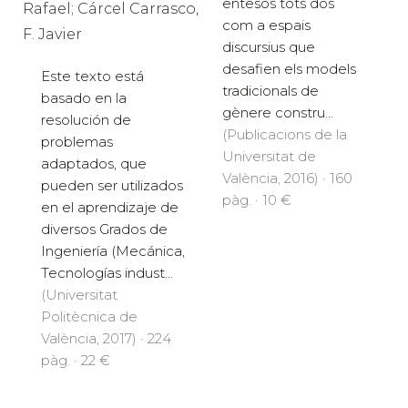
entesos tots dos
Rafael; Cárcel Carrasco,
com a espais
F. Javier
discursius que
desafien els models
Este texto está
tradicionals de
basado en la
gènere constru...
resolución de
(Publicacions de la
problemas
Universitat de
adaptados, que
València, 2016) · 160
pueden ser utilizados
pàg. · 10 €
en el aprendizaje de
diversos Grados de
Ingeniería (Mecánica,
Tecnologías indust...
(Universitat
Politècnica de
València, 2017) · 224
pàg. · 22 €