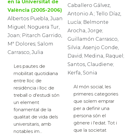
en la Universitat de
Caballero Gálvez,
València (2005-2006)
Antonio A.; Tello Díaz,
Albertos Puebla, Juan
Lucía; Belmonte
Miguel; Noguera Tur,
Arocha, Jorge;
Joan; Pitarch Garrido,
Guillamón Carrasco,
Mª Dolores; Salom
Silvia; Asenjo Conde,
Carrasco, Julia
David; Medina, Raquel;
Santos, Claudiene;
Les pautes de
Kerfa, Sonia
mobilitat quotidiana
entre lloc de
Al món social, les
residència i lloc de
primeres categories
treball o d'estudi són
que solem emprar
un element
per a definir una
fonamental de la
persona són el
qualitat de vida dels
gènere i l'edat. Tot i
universitaris, amb
que la societat
notables im...