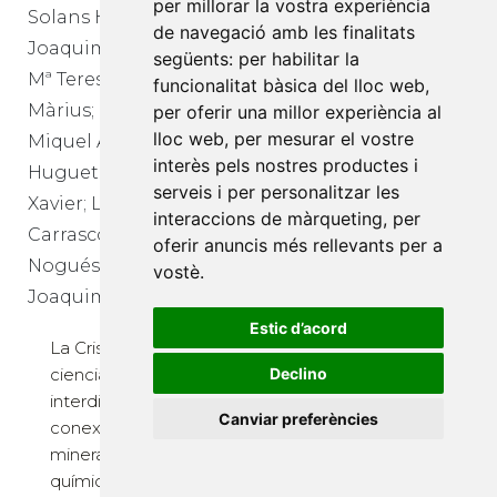
per millorar la vostra experiència
Solans Huguet,
Carrasco Andrino,
de navegació amb les finalitats
Joaquim; Calvet Pallás,
següents:
per habilitar la
María del Mar
Mª Teresa; Vendrell Saz,
funcionalitat bàsica del lloc web
,
Màrius; Cuevas Diarte,
per oferir una millor experiència al
Existen algunos
lloc web
,
per mesurar el vostre
delitos en el Código
Miquel Àngel; Solans
interès pels nostres productes i
penal que están
Huguet, Francesc
serveis i per personalitzar les
configurados de tal
Xavier; Labrador
interaccions de màrqueting
,
per
forma que para su
Carrasco, Manuel;
oferir anuncis més rellevants per a
realización requieren
Nogués Carulla,
vostè
.
necesariamente la
Joaquim M.
intervención de
varios sujetos sin que,
Estic d’acord
La Cristalografia una
...
ciencia
Declino
(Publicacions
interdisciplinaria con
Universitat Alacant,
Canviar preferències
conexiones con la
2002) · 194 pàg. · 12 €
mineralogía, la
química, la física, la