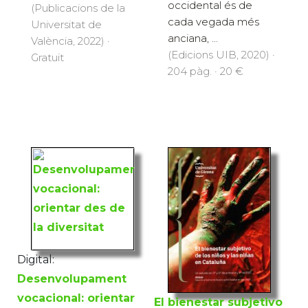
occidental és de
(Publicacions de la
cada vegada més
Universitat de
anciana, ...
València, 2022) ·
(Edicions UIB, 2020) ·
Gratuït
204 pàg. · 20 €
Digital:
Desenvolupament
vocacional: orientar
El bienestar subjetivo