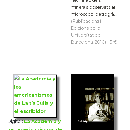
l'alumnat, dels
minerals observats al
microscopi petrogrà...
(Publicacions i
Edicions de la
Universitat de
Barcelona, 2010) · 5 €
Digital:
La Academia y
los americanismos de