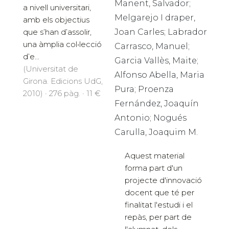
Manent, Salvador;
a nivell universitari,
Melgarejo I draper,
amb els objectius
Joan Carles; Labrador
que s’han d’assolir,
una àmplia col•lecció
Carrasco, Manuel;
d’e...
Garcia Vallès, Maite;
(Universitat de
Alfonso Abella, Maria
Girona. Edicions UdG,
Pura; Proenza
2010) · 276 pàg. · 11 €
Fernández, Joaquín
Antonio; Nogués
Carulla, Joaquim M.
Aquest material
forma part d'un
projecte d'innovació
docent que té per
finalitat l'estudi i el
repàs, per part de