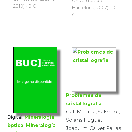
Universitat de
2010) · 8 €
Barcelona, 2007) · 10
€
Problemes de
cristal·lografia
Galí Medina, Salvador;
Digital:
Mineralogia
Solans Huguet,
òptica. Mineralogía
Joaquim; Calvet Pallás,