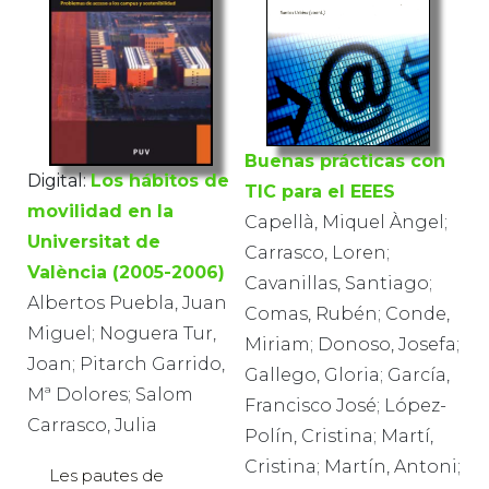
Buenas prácticas con
Digital:
Los hábitos de
TIC para el EEES
movilidad en la
Capellà, Miquel Àngel;
Universitat de
Carrasco, Loren;
València (2005-2006)
Cavanillas, Santiago;
Albertos Puebla, Juan
Comas, Rubén; Conde,
Miguel; Noguera Tur,
Miriam; Donoso, Josefa;
Joan; Pitarch Garrido,
Gallego, Gloria; García,
Mª Dolores; Salom
Francisco José; López-
Carrasco, Julia
Polín, Cristina; Martí,
Cristina; Martín, Antoni;
Les pautes de