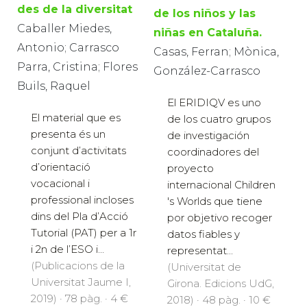
des de la diversitat
de los niños y las
Caballer Miedes,
niñas en Cataluña.
Antonio; Carrasco
Casas, Ferran; Mònica,
Parra, Cristina; Flores
González-Carrasco
Buils, Raquel
El ERIDIQV es uno
El material que es
de los cuatro grupos
presenta és un
de investigación
conjunt d’activitats
coordinadores del
d’orientació
proyecto
vocacional i
internacional Children
professional incloses
's Worlds que tiene
dins del Pla d’Acció
por objetivo recoger
Tutorial (PAT) per a 1r
datos fiables y
i 2n de l’ESO i...
representat...
(Publicacions de la
(Universitat de
Universitat Jaume I,
Girona. Edicions UdG,
2019) · 78 pàg. · 4 €
2018) · 48 pàg. · 10 €