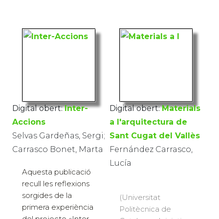
Digital obert:
Inter-
Digital obert:
Materials
Accions
a l'arquitectura de
Selvas Gardeñas, Sergi;
Sant Cugat del Vallès
Carrasco Bonet, Marta
Fernández Carrasco,
Lucía
Aquesta publicació
recull les reflexions
sorgides de la
(Universitat
primera experiència
Politècnica de
del projecte «Inter-