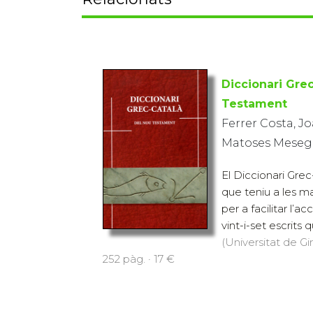
Diccionari Gre
Testament
Ferrer Costa, J
Matoses Mesegu
El Diccionari Gre
que teniu a les m
per a facilitar l’ac
vint-i-set escrits q
(Universitat de Gi
252 pàg. · 17 €