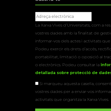
La Xarxa Vives d’Universitats, com a res
vostres dades amb la finalitat de gestio
informar-vos dels actes i activitats que
Podeu exercir els drets d’accés, rectifi
portabilitat, limitació o oposició al tr
o electrònics. Podeu consultar la
info
detallada sobre protecció de dade
Si marqueu aquesta casella, consenti
vostres dades per a enviar-vos informac
activitats que organitza la Xarxa Vives.