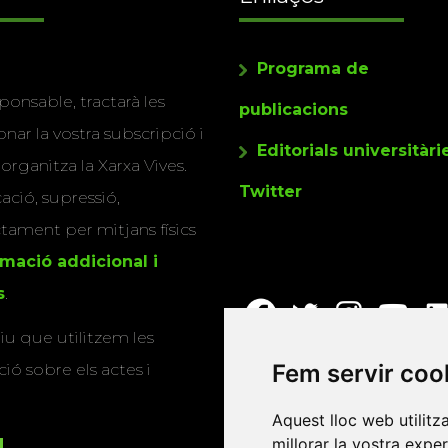
Programa de
ponsable, tractarà les
publicacions
nar la vostra subscripció i
Editorials universitàri
 organitza la Xarxa Vives.
Twitter
cació, supressió,
actament per mitjans físics
rmació addicional i
s
.
u que utilitzem les
Fem servir coo
ió sobre els actes i
Aquest lloc web utilitz
millorar la vostra expe