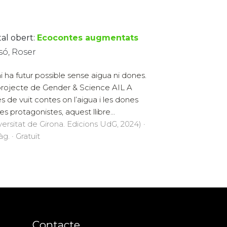
tal obert:
Ecocontes augmentats
só, Roser
i ha futur possible sense aigua ni dones.
rojecte de Gender & Science AIL A
és de vuit contes on l’aigua i les dones
es protagonistes, aquest llibre...
versitat de Girona. Edicions UdG, 2024) ·
g. · Gratuït
Contacte