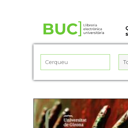
Actualitza les preferències de les cookies
To