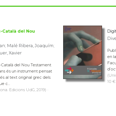
c-Català del Nou
Digit
Div
oan; Malé Ribera, Joaquím;
Publ
er, Xavier
en l
Facu
c-Català del Nou Testament
d’oc
ans és un instrument pensat
(Uni
cés al text original grec dels
10 €
ue c...
rona. Edicions UdG, 2019) ·