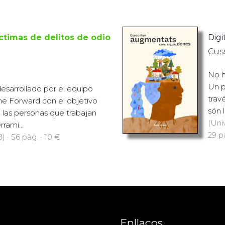
íctimas de delitos de odio
Digi
Cus
No h
Un p
esarrollado por el equipo
trav
e Forward con el objetivo
són l
 las personas que trabajan
(Uni
rami...
29 pà
) · 56 pàg. · 10 €
Enllaços