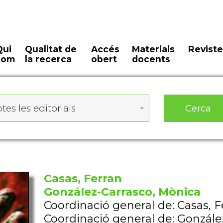
Qui
Qualitat de
Accés
Materials
Reviste
som
la recerca
obert
docents
Cerca
tes les editorials
Casas, Ferran
González-Carrasco, Mònica
Coordinació general de: Casas, F
Coordinació general de: Gonzále