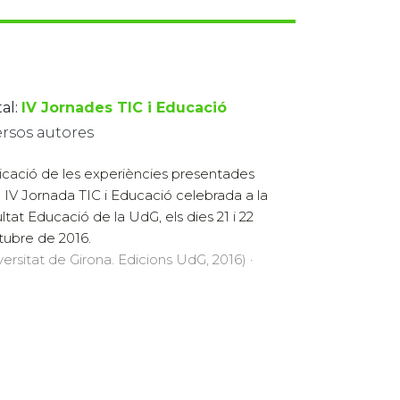
al:
IV Jornades TIC i Educació
ersos autores
icació de les experiències presentades
a IV Jornada TIC i Educació celebrada a la
ltat Educació de la UdG, els dies 21 i 22
tubre de 2016.
versitat de Girona. Edicions UdG, 2016) ·