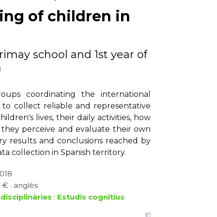
ing of children in
rimay school and 1st year of
n
ups coordinating the international
 to collect reliable and representative
ldren's lives, their daily activities, how
w they perceive and evaluate their own
ary results and conclusions reached by
 collection in Spanish territory.
2018
 € · anglès
disciplinàries
:
Estudis cognitius