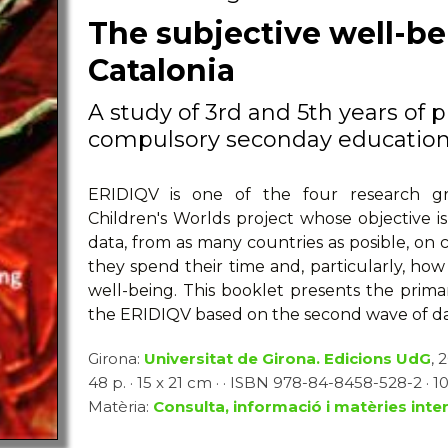
The subjective well-be
Catalonia
A study of 3rd and 5th years of p
compulsory seconday educatio
ERIDIQV is one of the four research gro
Children's Worlds project whose objective is
data, from as many countries as posible, on chi
they spend their time and, particularly, ho
well-being. This booklet presents the prim
the ERIDIQV based on the second wave of data
Girona:
Universitat de Girona. Edicions UdG
, 
48 p. · 15 x 21 cm · · ISBN 978-84-8458-528-2 · 10
Matèria:
Consulta, informació i matèries inter