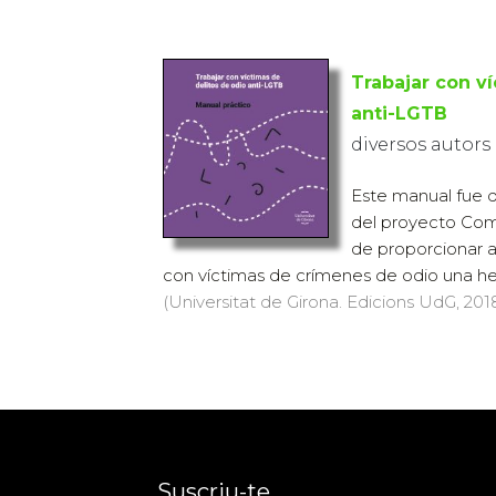
Trabajar con v
anti-LGTB
diversos autors
Este manual fue d
del proyecto Com
de proporcionar a
con víctimas de crímenes de odio una her
(Universitat de Girona. Edicions UdG, 2018
Suscriu-te