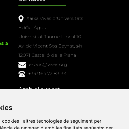
Xarxa Vives d'Universitats
Edifici Àgora
Universitat Jaume I, local 10
es a
Av. de Vicent Sos Baynat, s/n
12071 Castelló de la Plana
e-buc@vives.org
+34 964 72 89 93
Amb el suport
de
kies
a cookies i altres tecnologies de seguiment per
riència de navegació amb les finalitats següents:
per