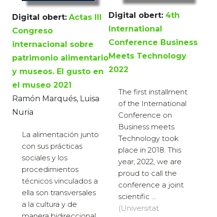
Digital obert:
4th
Digital obert:
Actas III
International
Congreso
Conference Business
internacional sobre
Meets Technology
patrimonio alimentario
2022
y museos. El gusto en
el museo 2021
The first installment
Ramón Marqués, Luisa
of the International
Nuria
Conference on
Business meets
La alimentación junto
Technology took
con sus prácticas
place in 2018. This
sociales y los
year, 2022, we are
procedimientos
proud to call the
técnicos vinculados a
conference a joint
ella son transversales
scientific ...
a la cultura y de
(Universitat
manera bidireccional