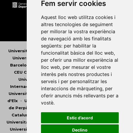
Fem servir cookies
Aquest lloc web utilitza cookies i
altres tecnologies de seguiment
per millorar la vostra experiència
de navegació amb les finalitats
següents:
per habilitar la
Universitat Abat Oliba CEU
•
Universitat d'Alacant
•
funcionalitat bàsica del lloc web
,
Universitat d'Andorra
•
Universitat Autònoma de
per oferir una millor experiència al
Barcelona
•
Universitat de Barcelona
•
Universitat
lloc web
,
per mesurar el vostre
CEU Cardenal Herrera
•
Universitat de Girona
•
interès pels nostres productes i
Universitat de les Illes Balears
•
Universitat
serveis i per personalitzar les
Internacional de Catalunya
•
Universitat Jaume I
•
interaccions de màrqueting
,
per
Universitat de Lleida
•
Universitat Miguel Hernández
oferir anuncis més rellevants per a
d'Elx
•
Universitat Oberta de Catalunya
•
Universitat
vostè
.
de Perpinyà Via Domitia
•
Universitat Politècnica de
Catalunya
•
Universitat Politècnica de València
•
Estic d’acord
Universitat Pompeu Fabra
•
Universitat Ramon Llull
•
Universitat Rovira i Virgili
•
Universitat de Sàsser
•
Declino