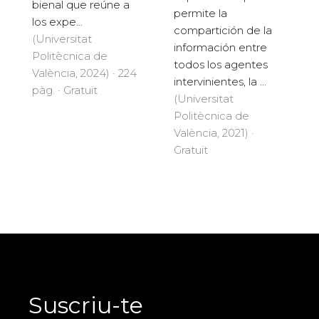
bienal que reúne a
permite la
los expe...
compartición de la
(Universitat
información entre
Politècnica de
todos los agentes
València, 2024) · 224
intervinientes, la ...
pàg. · Gratuït
(Universitat
Politècnica de
València, 2021) ·
Gratuït
Suscriu-te