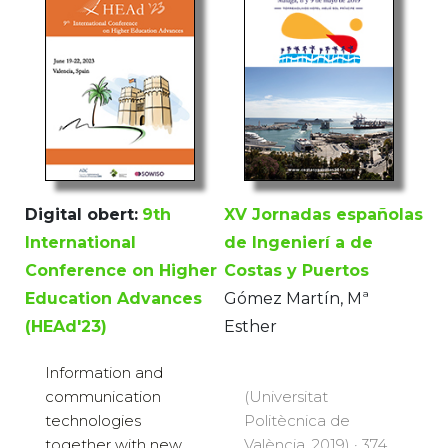
Digital obert:
9th
XV Jornadas españolas
International
de Ingenierí a de
Conference on Higher
Costas y Puertos
Education Advances
Gómez Martín, Mª
(HEAd'23)
Esther
Information and
communication
(Universitat
technologies
Politècnica de
together with new
València, 2019) · 374