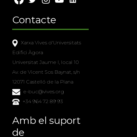
Contacte
Xarxa Vives d'Universitats
Edifici Àgora
Universitat Jaume I, local 10
Av. de Vicent Sos Baynat, s/n
12071 Castelló de la Plana
e-buc@vives.org
+34 964 72 89 93
Amb el suport
de