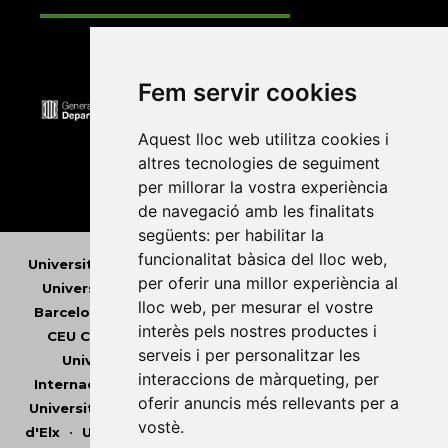
Fem servir cookies
Aquest lloc web utilitza cookies i
altres tecnologies de seguiment
per millorar la vostra experiència
de navegació amb les finalitats
següents:
per habilitar la
funcionalitat bàsica del lloc web
,
Universitat Abat Oliba CEU
•
Universitat d'Alacant
•
per oferir una millor experiència al
Universitat d'Andorra
•
Universitat Autònoma de
lloc web
,
per mesurar el vostre
Barcelona
•
Universitat de Barcelona
•
Universitat
interès pels nostres productes i
CEU Cardenal Herrera
•
Universitat de Girona
•
serveis i per personalitzar les
Universitat de les Illes Balears
•
Universitat
interaccions de màrqueting
,
per
Internacional de Catalunya
•
Universitat Jaume I
•
oferir anuncis més rellevants per a
Universitat de Lleida
•
Universitat Miguel Hernández
vostè
.
d'Elx
•
Universitat Oberta de Catalunya
•
Universitat