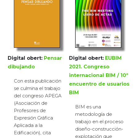
Digital obert:
Pensar
Digital obert:
EUBIM
dibujando
2021. Congreso
internacional BIM / 10º
Con esta publicación
encuentro de usuarios
se culmina el trabajo
BIM
del congreso APEGA
(Asociación de
BIM es una
Profesores de
metodología de
Expresión Gráfica
trabajo en el proceso
Aplicada a la
diseño-construcción-
Edificación), cita
explotación que