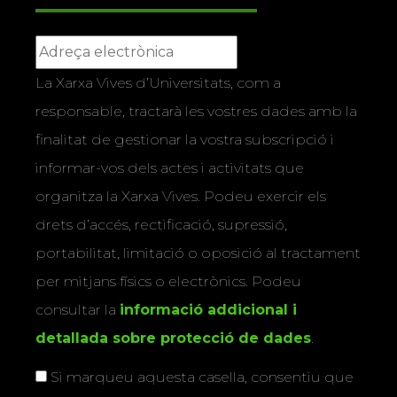
La Xarxa Vives d’Universitats, com a
responsable, tractarà les vostres dades amb la
finalitat de gestionar la vostra subscripció i
informar-vos dels actes i activitats que
organitza la Xarxa Vives. Podeu exercir els
drets d’accés, rectificació, supressió,
portabilitat, limitació o oposició al tractament
per mitjans físics o electrònics. Podeu
consultar la
informació addicional i
detallada sobre protecció de dades
.
Si marqueu aquesta casella, consentiu que