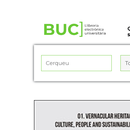
Actualitza les preferències de les cookies
To