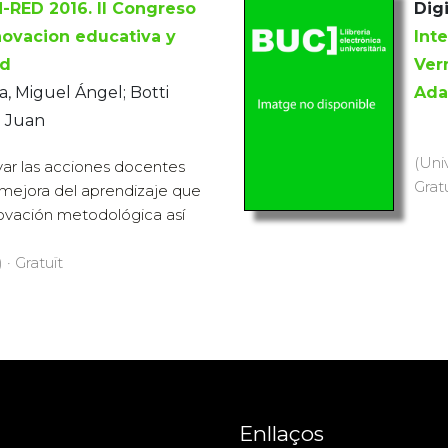
N-RED 2016. II Congreso
Digi
novacion educativa y
Int
ed
Ver
, Miguel Ángel; Botti
Ada
e Juan
(Uni
yar las acciones docentes
Grat
a mejora del aprendizaje que
novación metodológica así
 · Gratuït
Enllaços