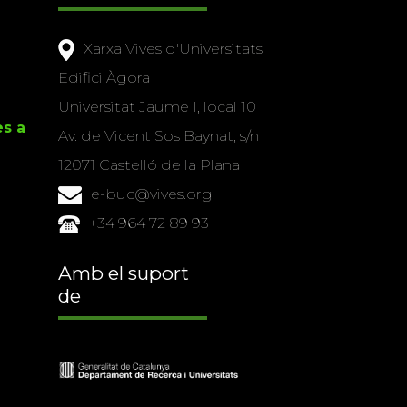
Xarxa Vives d'Universitats
Edifici Àgora
Universitat Jaume I, local 10
es a
Av. de Vicent Sos Baynat, s/n
12071 Castelló de la Plana
e-buc@vives.org
+34 964 72 89 93
Amb el suport
de