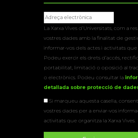
La Xarxa Vives d’Universitats, com a res
vostres dades amb la finalitat de gestio
informar-vos dels actes i activitats que
Podeu exercir els drets d’accés, rectifi
portabilitat, limitació o oposició al tr
o electrònics. Podeu consultar la
info
detallada sobre protecció de dade
Si marqueu aquesta casella, consenti
vostres dades per a enviar-vos informac
activitats que organitza la Xarxa Vives.