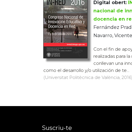
Digital obert:
I
nacional de in
docencia en r
Fernández Prada
Navarro, Vicent
Con el fin de apo
realizadas para l
conllevan una in
como el desarrollo y/o utilización de te...
(Universitat Politècnica de València, 2016)
Suscriu-te