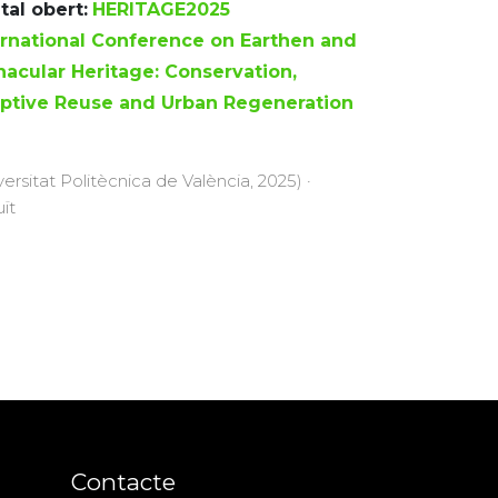
tal obert:
HERITAGE2025
ernational Conference on Earthen and
nacular Heritage: Conservation,
ptive Reuse and Urban Regeneration
versitat Politècnica de València, 2025) ·
uït
Contacte