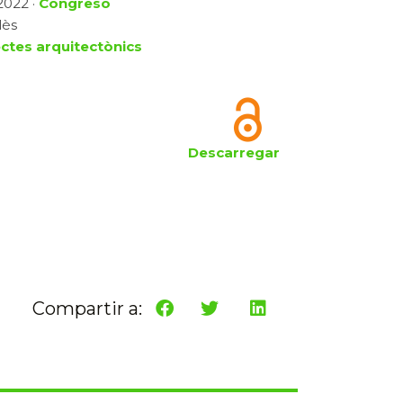
 2022 ·
Congreso
lès
ctes arquitectònics
Descarregar
Compartir a: