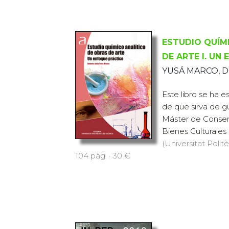
ESTUDIO QUÍM
DE ARTE I. UN
YUSÁ MARCO, D
Este libro se ha es
de que sirva de g
Máster de Conser
Bienes Culturales e
(Universitat Polit
104 pàg. · 30 €