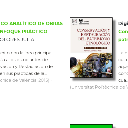
ICO ANALÍTICO DE OBRAS
Digi
 ENFOQUE PRÁCTICO
Con
OLORES JULIA
pat
crito con la idea principal
La e
uía a los estudiantes de
cult
vación y Restauración de
aque
n sus prácticas de la...
cono
ècnica de València, 2015) ·
cua..
(Universitat Politècnica de V