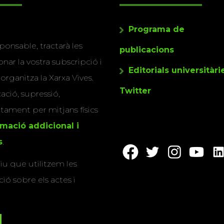
Programa de
ponsable, tractarà les
publicacions
nar la vostra subscripció i
Editorials universitàri
 organitza la Xarxa Vives.
Twitter
cació, supressió,
actament per mitjans físics
rmació addicional i
s
.
u que utilitzem les
ió sobre els actes i