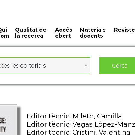
Qui
Qualitat de
Accés
Materials
Reviste
som
la recerca
obert
docents
Cerca
tes les editorials
Editor tècnic: Mileto, Camilla
Editor tècnic: Vegas López-Man
Editor tècnic: Cristini, Valentina