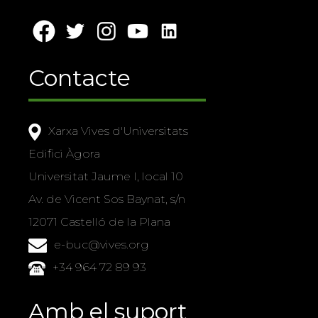
Contacte
Xarxa Vives d'Universitats
Edifici Àgora
Universitat Jaume I, local 10
Av. de Vicent Sos Baynat, s/n
12071 Castelló de la Plana
e-buc@vives.org
+34 964 72 89 93
Amb el suport