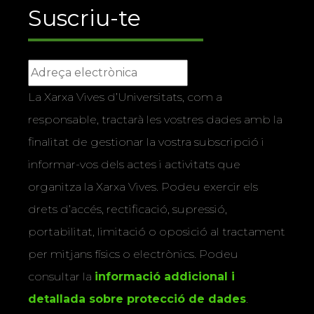
Suscriu-te
La Xarxa Vives d’Universitats, com a
responsable, tractarà les vostres dades amb la
finalitat de gestionar la vostra subscripció i
informar-vos dels actes i activitats que
organitza la Xarxa Vives. Podeu exercir els
drets d’accés, rectificació, supressió,
portabilitat, limitació o oposició al tractament
per mitjans físics o electrònics. Podeu
consultar la
informació addicional i
detallada sobre protecció de dades
.