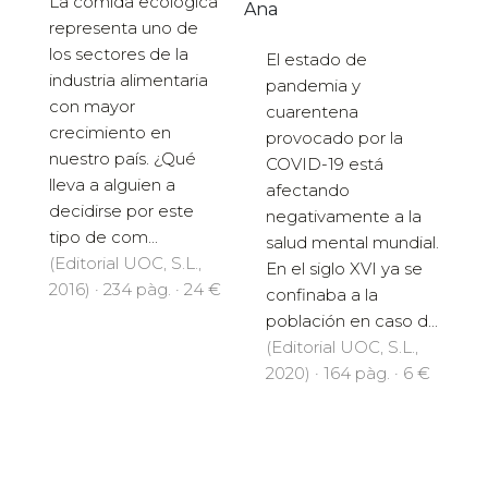
La comida ecológica
Ana
representa uno de
los sectores de la
El estado de
industria alimentaria
pandemia y
con mayor
cuarentena
crecimiento en
provocado por la
nuestro país. ¿Qué
COVID-19 está
lleva a alguien a
afectando
decidirse por este
negativamente a la
tipo de com...
salud mental mundial.
(Editorial UOC, S.L.,
En el siglo XVI ya se
2016) · 234 pàg. · 24 €
confinaba a la
población en caso d...
(Editorial UOC, S.L.,
2020) · 164 pàg. · 6 €