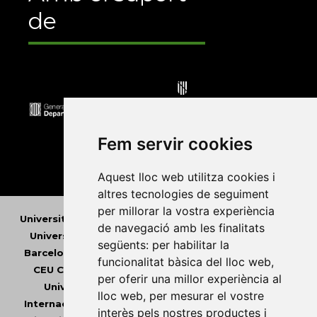
de
Fem servir cookies
Aquest lloc web utilitza cookies i
altres tecnologies de seguiment
per millorar la vostra experiència
Universitat Abat Oliba CEU
•
Universitat d'Alacant
•
de navegació amb les finalitats
Universitat d'Andorra
•
Universitat Autònoma de
següents:
per habilitar la
Barcelona
•
Universitat de Barcelona
•
Universitat
funcionalitat bàsica del lloc web
,
CEU Cardenal Herrera
•
Universitat de Girona
•
per oferir una millor experiència al
Universitat de les Illes Balears
•
Universitat
lloc web
,
per mesurar el vostre
Internacional de Catalunya
•
Universitat Jaume I
•
interès pels nostres productes i