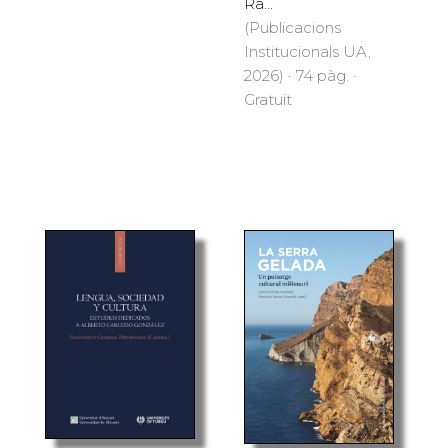
Ra...
(Publicacions
Institucionals UA,
2026) · 74 pàg. ·
Gratuït