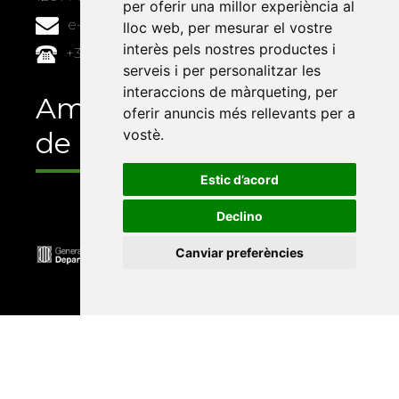
per oferir una millor experiència al
e-buc@vives.org
lloc web
,
per mesurar el vostre
interès pels nostres productes i
+34 964 72 89 93
serveis i per personalitzar les
interaccions de màrqueting
,
per
Amb el suport
oferir anuncis més rellevants per a
de
vostè
.
Estic d’acord
Declino
Canviar preferències
Universitat Abat Oliba CEU
•
Universitat d'Alacant
•