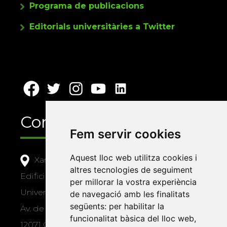
Programa de publicacions
Editorials universitàries a Twitter
Contacte
Fem servir cookies
Aquest lloc web utilitza cookies i
Xarxa Vives d'Universitats
altres tecnologies de seguiment
Edifici Àgora
per millorar la vostra experiència
Universitat Jaume I, local 10
de navegació amb les finalitats
següents:
per habilitar la
Av. de Vicent Sos Baynat, s/n
funcionalitat bàsica del lloc web
,
12071 Castelló de la Plana