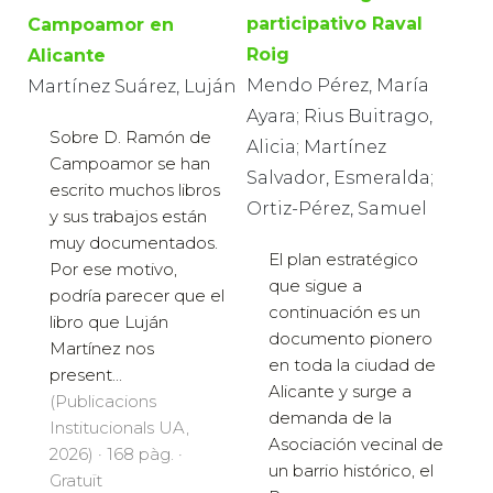
participativo Raval
Campoamor en
Roig
Alicante
Mendo Pérez, María
Martínez Suárez, Luján
Ayara; Rius Buitrago,
Sobre D. Ramón de
Alicia; Martínez
Campoamor se han
Salvador, Esmeralda;
escrito muchos libros
Ortiz-Pérez, Samuel
y sus trabajos están
muy documentados.
El plan estratégico
Por ese motivo,
que sigue a
podría parecer que el
continuación es un
libro que Luján
documento pionero
Martínez nos
en toda la ciudad de
present...
Alicante y surge a
(Publicacions
demanda de la
Institucionals UA,
Asociación vecinal de
2026) · 168 pàg. ·
un barrio histórico, el
Gratuït