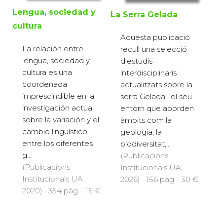
Lengua, sociedad y
La Serra Gelada
cultura
Aquesta publicació
La relación entre
recull una selecció
lengua, sociedad y
d'estudis
cultura es una
interdisciplinaris
coordenada
actualitzats sobre la
imprescindible en la
serra Gelada i el seu
investigación actual
entorn que aborden
sobre la variación y el
àmbits com la
cambio lingüístico
geologia, la
entre los diferentes
biodiversitat,...
g...
(Publicacions
(Publicacions
Institucionals UA,
Institucionals UA,
2026) · 156 pàg. · 30 €
2020) · 354 pàg. · 15 €