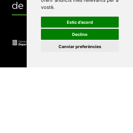
oferir anuncis més rellevants per a
de
vostè
.
Estic d’acord
Declino
Canviar preferències
Universitat Abat Oliba CEU
•
Universitat d'Alacant
•
Universitat d'Andorra
•
Universitat Autònoma de
Barcelona
•
Universitat de Barcelona
•
Universitat
CEU Cardenal Herrera
•
Universitat de Girona
•
Universitat de les Illes Balears
•
Universitat
Internacional de Catalunya
•
Universitat Jaume I
•
Universitat de Lleida
•
Universitat Miguel Hernández