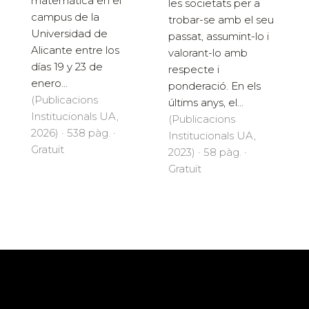
matemática en el
les societats per a
campus de la
trobar-se amb el seu
Universidad de
passat, assumint-lo i
Alicante entre los
valorant-lo amb
días 19 y 23 de
respecte i
enero...
ponderació. En els
(Publicacions
últims anys, el...
Institucionals UA,
(Publicacions
2026) · 538 pàg. ·
Institucionals UA,
Gratuït
2023) · 58 pàg. ·
Gratuït