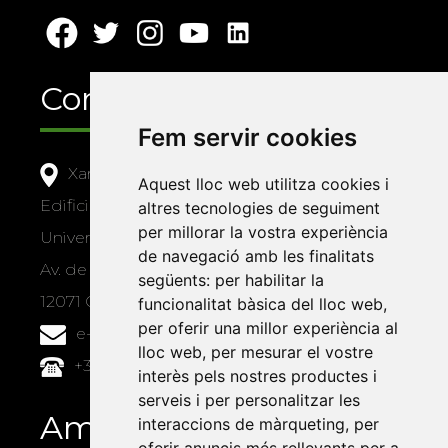
Contacte
Fem servir cookies
Xarxa Vives d'Universitats
Aquest lloc web utilitza cookies i
Edifici Àgora
altres tecnologies de seguiment
per millorar la vostra experiència
Universitat Jaume I, local 10
de navegació amb les finalitats
Av. de Vicent Sos Baynat, s/n
següents:
per habilitar la
12071 Castelló de la Plana
funcionalitat bàsica del lloc web
,
per oferir una millor experiència al
e-buc@vives.org
lloc web
,
per mesurar el vostre
+34 964 72 89 93
interès pels nostres productes i
serveis i per personalitzar les
Amb el suport
interaccions de màrqueting
,
per