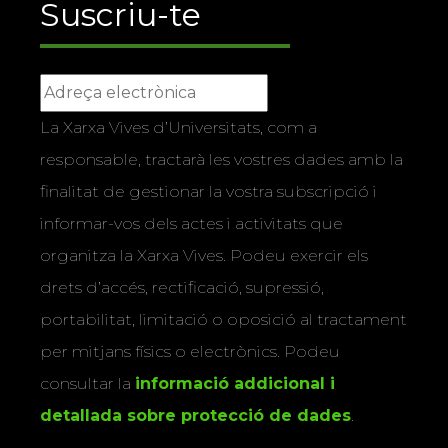
Suscriu-te
La Xarxa Vives d’Universitats, com a
responsable, tractarà les vostres dades amb la
finalitat de gestionar la vostra subscripció i
informar-vos dels actes i activitats que
organitza la Xarxa Vives. Podeu exercir els
drets d’accés, rectificació, supressió,
portabilitat, limitació o oposició al tractament
per mitjans físics o electrònics. Podeu
consultar la
informació addicional i
detallada sobre protecció de dades
.