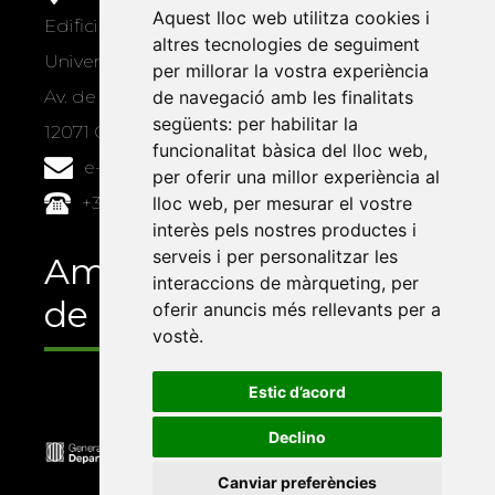
Aquest lloc web utilitza cookies i
Edifici Àgora
altres tecnologies de seguiment
Universitat Jaume I, local 10
per millorar la vostra experiència
Av. de Vicent Sos Baynat, s/n
de navegació amb les finalitats
següents:
per habilitar la
12071 Castelló de la Plana
funcionalitat bàsica del lloc web
,
e-buc@vives.org
per oferir una millor experiència al
+34 964 72 89 93
lloc web
,
per mesurar el vostre
interès pels nostres productes i
serveis i per personalitzar les
Amb el suport
interaccions de màrqueting
,
per
de
oferir anuncis més rellevants per a
vostè
.
Estic d’acord
Declino
Canviar preferències