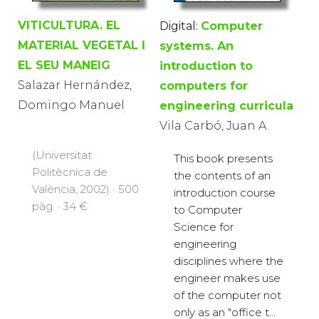
VITICULTURA. EL
Digital:
Computer
MATERIAL VEGETAL I
systems. An
EL SEU MANEIG
introduction to
Salazar Hernández,
computers for
Domingo Manuel
engineering curricula
Vila Carbó, Juan A.
(Universitat
This book presents
Politècnica de
the contents of an
València, 2002) · 500
introduction course
pàg. · 34 €
to Computer
Science for
engineering
disciplines where the
engineer makes use
of the computer not
only as an "office t...