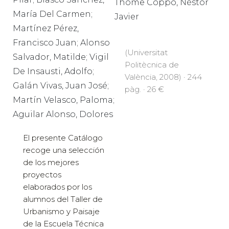
Thome Coppo, Néstor
María Del Carmen;
Javier
Martínez Pérez,
Francisco Juan; Alonso
(Universitat
Salvador, Matilde; Vigil
Politècnica de
De Insausti, Adolfo;
València, 2008) · 244
Galán Vivas, Juan José;
pàg. · 26 €
Martín Velasco, Paloma;
Aguilar Alonso, Dolores
El presente Catálogo
recoge una selección
de los mejores
proyectos
elaborados por los
alumnos del Taller de
Urbanismo y Paisaje
de la Escuela Técnica