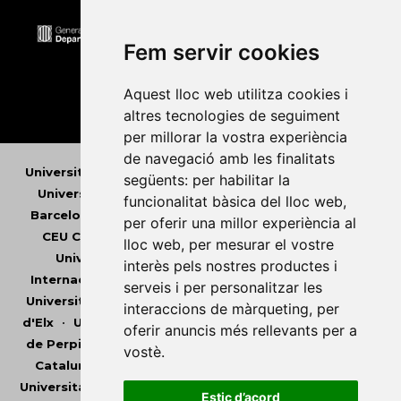
Fem servir cookies
Aquest lloc web utilitza cookies i
altres tecnologies de seguiment
per millorar la vostra experiència
de navegació amb les finalitats
Universitat Abat Oliba CEU
•
Universitat d'Alacant
•
següents:
per habilitar la
Universitat d'Andorra
•
Universitat Autònoma de
funcionalitat bàsica del lloc web
,
Barcelona
•
Universitat de Barcelona
•
Universitat
per oferir una millor experiència al
CEU Cardenal Herrera
•
Universitat de Girona
•
lloc web
,
per mesurar el vostre
Universitat de les Illes Balears
•
Universitat
interès pels nostres productes i
Internacional de Catalunya
•
Universitat Jaume I
•
serveis i per personalitzar les
Universitat de Lleida
•
Universitat Miguel Hernández
interaccions de màrqueting
,
per
d'Elx
•
Universitat Oberta de Catalunya
•
Universitat
oferir anuncis més rellevants per a
de Perpinyà Via Domitia
•
Universitat Politècnica de
vostè
.
Catalunya
•
Universitat Politècnica de València
•
Universitat Pompeu Fabra
•
Universitat Ramon Llull
•
Estic d’acord