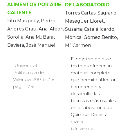
ALIMENTOS POR AIRE
DE LABORATORIO
CALIENTE
Torres Cartas, Sagrario;
Fito Maupoey, Pedro;
Meseguer Lloret,
Andrés Grau, Ana; Albors
Susana; Catalá Icardo,
Sorolla, Ana M.; Barat
Mónica; Gómez Benito,
Baviera, José Manuel
Mª Carmen
El objetivo de este
(Universitat
texto es ofrecer un
Politècnica de
material completo
València, 2001) · 218
que permita al lector
pàg. · 17 €
comprender y
desarrollar las
técnicas más usuales
en el laboratorio de
Química. De esta
mane...
(Universitat