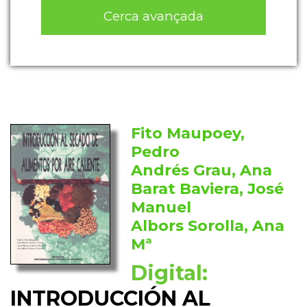
Cerca avançada
Fito Maupoey,
Pedro
Andrés Grau, Ana
Barat Baviera, José
Manuel
Albors Sorolla, Ana
Mª
Digital:
INTRODUCCIÓN AL