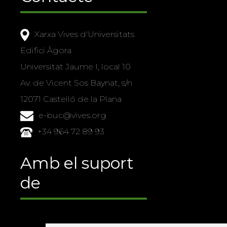
Xarxa Vives d'Universitats
Edifici Àgora
Universitat Jaume I, local 10
Av. de Vicent Sos Baynat, s/n
12071 Castelló de la Plana
e-buc@vives.org
+34 964 72 89 93
Amb el suport
de