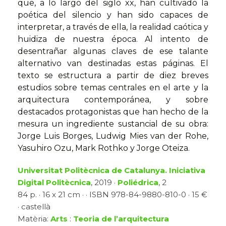
que, a lo largo del siglo xx, han cultivado la
poética del silencio y han sido capaces de
interpretar, a través de ella, la realidad caótica y
huidiza de nuestra época. Al intento de
desentrañar algunas claves de ese talante
alternativo van destinadas estas páginas. El
texto se estructura a partir de diez breves
estudios sobre temas centrales en el arte y la
arquitectura contemporánea, y sobre
destacados protagonistas que han hecho de la
mesura un ingrediente sustancial de su obra:
Jorge Luis Borges, Ludwig Mies van der Rohe,
Yasuhiro Ozu, Mark Rothko y Jorge Oteiza.
Universitat Politècnica de Catalunya. Iniciativa
Digital Politècnica
, 2019 ·
Poliédrica
, 2
84 p. · 16 x 21 cm · · ISBN 978-84-9880-810-0 · 15 €
· castellà
Matèria:
Arts
:
Teoria de l’arquitectura