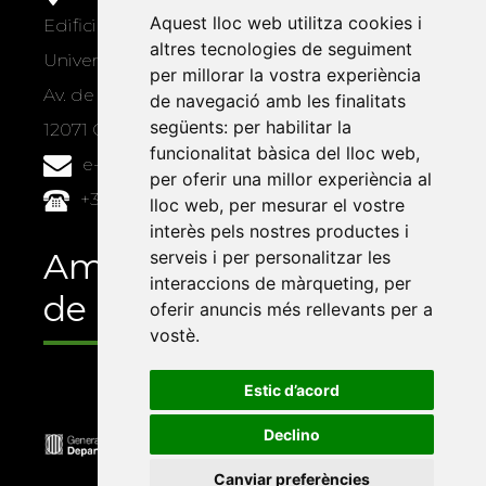
Aquest lloc web utilitza cookies i
Edifici Àgora
altres tecnologies de seguiment
Universitat Jaume I, local 10
per millorar la vostra experiència
Av. de Vicent Sos Baynat, s/n
de navegació amb les finalitats
següents:
per habilitar la
12071 Castelló de la Plana
funcionalitat bàsica del lloc web
,
e-buc@vives.org
per oferir una millor experiència al
+34 964 72 89 93
lloc web
,
per mesurar el vostre
interès pels nostres productes i
Amb el suport
serveis i per personalitzar les
interaccions de màrqueting
,
per
de
oferir anuncis més rellevants per a
vostè
.
Estic d’acord
Declino
Canviar preferències