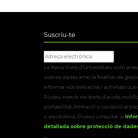
Suscriu-te
La Xarxa Vives d’Universitats, com a res
vostres dades amb la finalitat de gestio
informar-vos dels actes i activitats que
Podeu exercir els drets d’accés, rectifi
portabilitat, limitació o oposició al tr
o electrònics. Podeu consultar la
info
detallada sobre protecció de dade