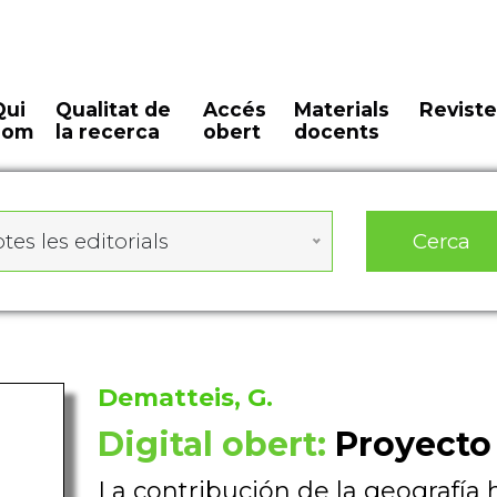
Qui
Qualitat de
Accés
Materials
Reviste
som
la recerca
obert
docents
Cerca
tes les editorials
Dematteis, G.
Digital obert:
Proyecto 
La contribución de la geografía 