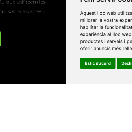
u que utilitzem les
ió sobre els actes i
Aquest lloc web utilitz
millorar la vostra expe
habilitar la funcionalit
experiència al lloc web
productes i serveis i p
oferir anuncis més rell
Estic d’acord
Decl
Universitat d'Andorra
•
Universitat Autònoma de Barcelona
es Balears
•
Universitat Internacional de Catalunya
•
Univers
Universitat de Perpinyà Via Domitia
•
Universitat Politècni
niversitat Rovira i Virgili
•
Universitat de Sàsser
•
Universita
Catalunya