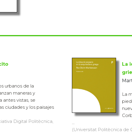
cito
La 
gri
Mart
s urbanos de la
anzan maneras y
La m
 antes vistas, se
pied
 ciudades y los paisajes
nuev
Corb
iativa Digital Politècnica,
...
(Universitat Politècnica de C