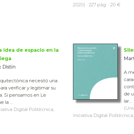
2020) · 227 pàg. · 20 €
a idea de espacio en la
Sil
riega
Mart
 Distin
A me
cara
quitectónica necesitó una
cont
ra verificar y legitimar su
de u
a. Si pensamos en Le
lar...
 la ...
(Uni
iativa Digital Politècnica,
Iniciativa Digital Politècnica