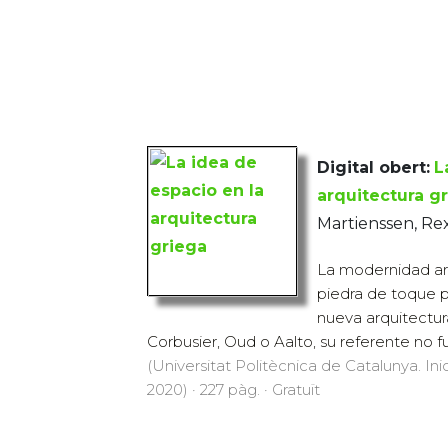
Digital obert:
L
arquitectura g
Martienssen, Rex
La modernidad ar
piedra de toque pa
nueva arquitectur
Corbusier, Oud o Aalto, su referente no fue
(Universitat Politècnica de Catalunya. Inic
2020) · 227 pàg. · Gratuït