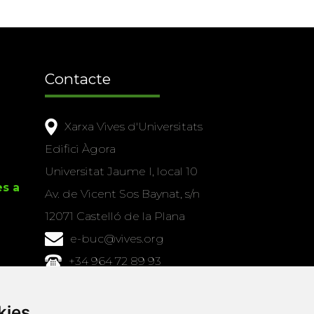
Contacte
Xarxa Vives d'Universitats
Edifici Àgora
Universitat Jaume I, local 10
es a
Av. de Vicent Sos Baynat, s/n
12071 Castelló de la Plana
e-buc@vives.org
+34 964 72 89 93
Amb el suport
kies