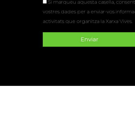
Si marqueu aquesta casella, consenti
vostres dades per a enviar-vos informac
activitats que organitza la Xarxa Vives.
Universitat Abat Oliba CEU
•
Universitat d'Alacant
•
Herrera
•
Universitat de Girona
•
Universitat de les Ill
Hernández d'Elx
•
Universitat Oberta de Catalunya
•
Universitat Pompeu Fabra
•
Universitat Ramon Llull
•
U