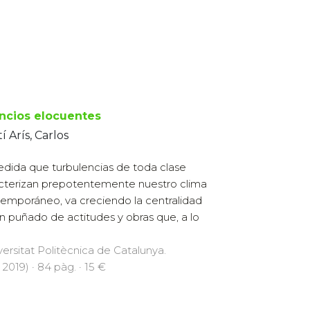
encios elocuentes
í Arís, Carlos
dida que turbulencias de toda clase
cterizan prepotentemente nuestro clima
emporáneo, va creciendo la centralidad
n puñado de actitudes y obras que, a lo
versitat Politècnica de Catalunya.
, 2019) · 84 pàg. · 15 €