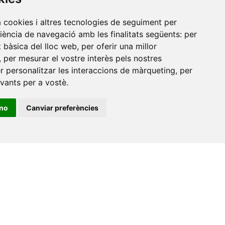
de
a cookies i altres tecnologies de seguiment per
riència de navegació amb les finalitats següents:
per
at bàsica del lloc web
,
per oferir una millor
,
per mesurar el vostre interès pels nostres
er personalitzar les interaccions de màrqueting
,
per
evants per a vostè
.
ino
Canviar preferències
•
Universitat de Barcelona
•
Universitat CEU Cardenal
itat Jaume I
•
Universitat de Lleida
•
Universitat Miguel
ca de Catalunya
•
Universitat Politècnica de València
•
t de València
•
Universitat de Vic - Universitat Central de