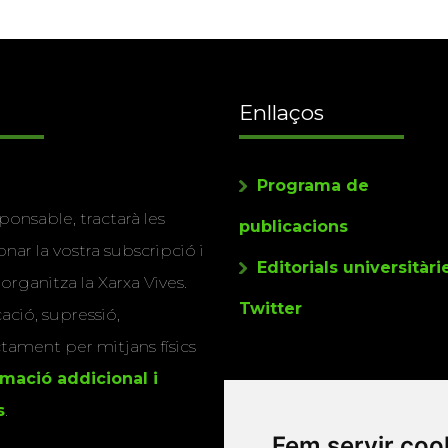
Enllaços
Programa de
ponsable, tractarà les
publicacions
nar la vostra subscripció i
Editorials universitàri
 organitza la Xarxa Vives.
Twitter
cació, supressió,
actament per mitjans físics
rmació addicional i
s
.
Fem servir coo