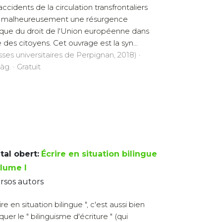
accidents de la circulation transfrontaliers
 malheureusement une résurgence
ique du droit de l'Union européenne dans
e des citoyens. Cet ouvrage est la syn...
sses universitaires de Perpignan, 2018) ·
àg. · Gratuït
tal obert:
Écrire en situation bilingue
olume I
rsos autors
ire en situation bilingue ", c'est aussi bien
quer le " bilinguisme d'écriture " (qui