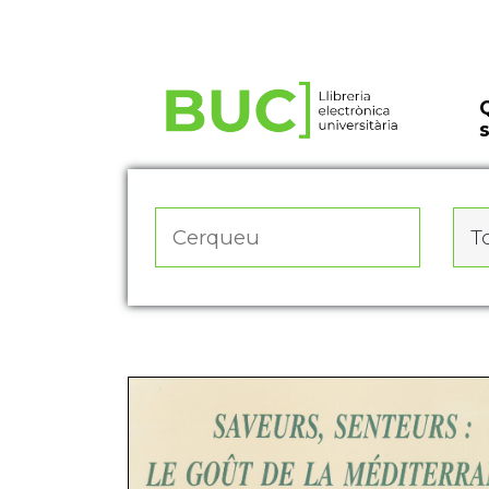
Actualitza les preferències de les cookies
To