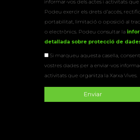
informar-vos dels actes i activitats que
Podeu exercir els drets d’accés, rectifi
portabilitat, limitació o oposició al tr
o electrònics. Podeu consultar la
info
detallada sobre protecció de dade
Si marqueu aquesta casella, consenti
vostres dades per a enviar-vos informac
activitats que organitza la Xarxa Vives.