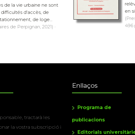
relè
s de la vie urbaine ne sont
en si
 difficultés d'accès, de
(Pre
stationnement, de loge...
496 
aires de Perpignan, 2021) ·
Enllaços
Programa de
ponsable, tractarà les
publicacions
nar la vostra subscripció i
Editorials universitàri