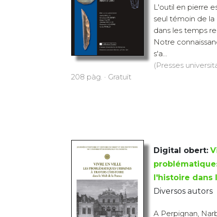
L'outil en pierre e
seul témoin de l
dans les temps re
Notre connaissa
s'a...
(Presses universit
208 pàg. · Gratuït
Digital obert:
V
problématiques
l'histoire dans
Diversos autors
A Perpignan, Narb