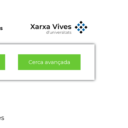
s
Cerca avançada
es