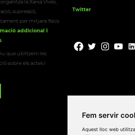
 organitza la Xarxa Vives.
Twitter
cació, supressió,
actament per mitjans físics
rmació addicional i
s
.
u que utilitzem les
ió sobre els actes i
Fem servir coo
Aquest lloc web utilitz