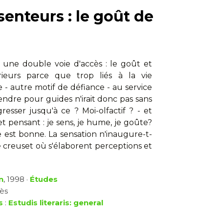
senteurs : le goût de
 une double voie d'accès : le goût et
férieurs parce que trop liés à la vie
re - autre motif de défiance - au service
endre pour guides n'irait donc pas sans
resser jusqu'à ce ? Moi-olfactif ? - et
et pensant : je sens, je hume, je goûte?
 est bonne. La sensation n'inaugure-t-
 le creuset où s'élaborent perceptions et
n
, 1998 ·
Études
cès
s
:
Estudis literaris: general