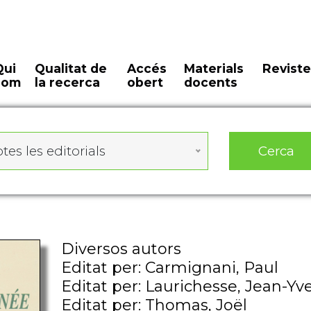
Qui
Qualitat de
Accés
Materials
Reviste
som
la recerca
obert
docents
Cerca
tes les editorials
Diversos autors
Editat per: Carmignani, Paul
Editat per: Laurichesse, Jean-Yv
Editat per: Thomas, Joël