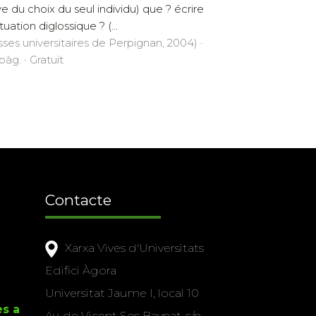
ve du choix du seul individu) que ? écrire
tuation diglossique ? (...
sses universitaires de Perpignan, 2004) ·
pàg. · Gratuït
Contacte
Xarxa Vives d'Universitats
Edifici Àgora
Universitat Jaume I, local 10
es a
Av. de Vicent Sos Baynat, s/n