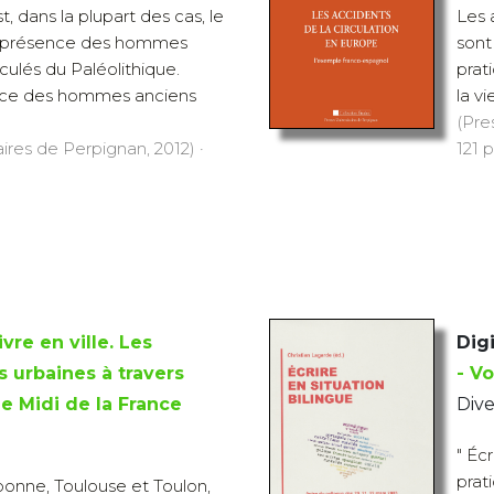
st, dans la plupart des cas, le
Les 
a présence des hommes
sont
culés du Paléolithique.
prat
nce des hommes anciens
la vi
(Pre
aires de Perpignan, 2012) ·
121 p
ivre en ville. Les
Digi
 urbaines à travers
- V
 le Midi de la France
Dive
" Écr
prati
onne, Toulouse et Toulon,