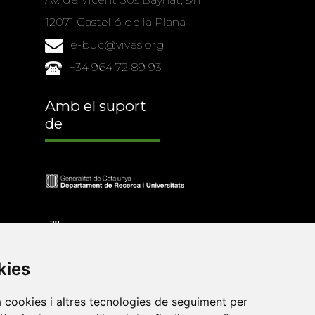
12071 Castelló de la Plana
e-buc@vives.org
+34 964 72 89 93
Amb el suport
de
kies
a cookies i altres tecnologies de seguiment per