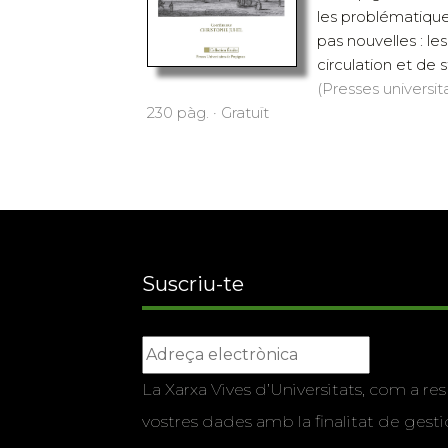
les problématique
pas nouvelles : les
circulation et de 
(Presses universit
230 pàg. · Gratuït
Suscriu-te
La Xarxa Vives d’Universitats, com a res
vostres dades amb la finalitat de gestio