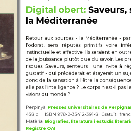
Digital obert:
Saveurs, 
la Méditerranée
Retour aux sources - la Méditerranée - par
l'odorat, sens réputés primitifs voire in
instinctuelle et affective. Ils seraient en out
de la jouissance plutôt que du savoir. Les pr
risques. Saveurs, senteurs : une invite à rég
gustatif - qui précéderait et étayerait un suj
donc de la sensation à l'être la conséquence
elle pas l'intelligence ? Le corps n'est-il pas
visions du monde ?
Perpinyà:
Presses universitaires de Perpigna
458 p. · · ISBN 978-2-35412-391-8 · Gratuït · fran
Matèria:
Biografies, literatura i estudis literari
Registre OAI