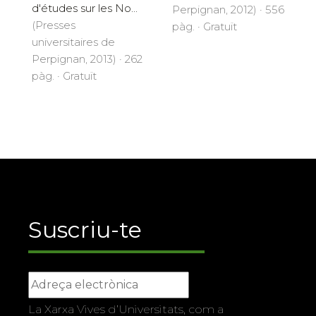
d'études sur les No...
Perpignan, 2012) · 556
(Presses
pàg. · Gratuït
universitaires de
Perpignan, 2013) · 262
pàg. · Gratuït
Suscriu-te
La Xarxa Vives d’Universitats, com a