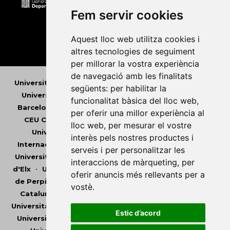
Fem servir cookies
Aquest lloc web utilitza cookies i
altres tecnologies de seguiment
per millorar la vostra experiència
de navegació amb les finalitats
Universitat Abat Oliba CEU
•
Universitat d'Alacant
•
següents:
per habilitar la
Universitat d'Andorra
•
Universitat Autònoma de
funcionalitat bàsica del lloc web
,
Barcelona
•
Universitat de Barcelona
•
Universitat
per oferir una millor experiència al
CEU Cardenal Herrera
•
Universitat de Girona
•
lloc web
,
per mesurar el vostre
Universitat de les Illes Balears
•
Universitat
interès pels nostres productes i
Internacional de Catalunya
•
Universitat Jaume I
•
serveis i per personalitzar les
Universitat de Lleida
•
Universitat Miguel Hernández
interaccions de màrqueting
,
per
d'Elx
•
Universitat Oberta de Catalunya
•
Universitat
oferir anuncis més rellevants per a
de Perpinyà Via Domitia
•
Universitat Politècnica de
vostè
.
Catalunya
•
Universitat Politècnica de València
•
Universitat Pompeu Fabra
•
Universitat Ramon Llull
•
Estic d’acord
Universitat Rovira i Virgili
•
Universitat de Sàsser
•