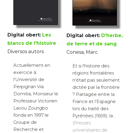
Digital obert:
Les
Digital obert:
D'herbe,
blancs de l'histoire
de terre et de sang
Diversos autors
Conesa, Marc
Actuellement en
Et si l'histoire des
exercice à
régions frontalières
l'Université de
n'était pas seulement
Perpignan Via
dictée par la frontière
Domitia, Monsieur le
? Partagée entre la
Professeur Victorien
France et l'Espagne
Lavou Zoungbo
lors du traité des
fonda en 1997 le
Pyrénées (1659), la...
Groupe de
(Presses
Recherche et
universitaires de