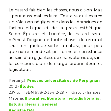
Le hasard fait bien les choses, nous dit-on. Mais
il peut aussi mal les faire. C'est dire qu'il exerce
un rôle non négligeable dans les domaines de
l'action éthique et de la praxis esthétique.
Selon Épicure et Lucrèce, le hasard serait
même à l'origine de toute chose : de rerum il
serait en quelque sorte la natura, pour peu
que notre monde ait pris forme et consistance
au sein d'un gigantesque chaos atomique, sans
le concours d'un démiurge ordonnateur et
législateur.
Perpinyà:
Presses universitaires de Perpignan
,
2012 ·
Études
237 p. · · ISBN 978-2-35412-291-1 · Gratuït · francès
Matèria:
Biografies, literatura i estudis literaris
:
Estudis literaris: general
Registre OAI