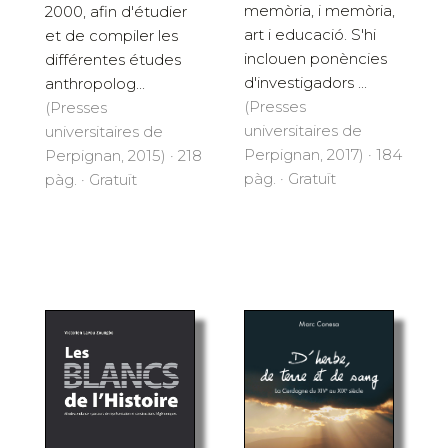
memòria, i memòria,
2000, afin d'étudier
art i educació. S'hi
et de compiler les
inclouen ponències
différentes études
d'investigadors ...
anthropolog...
(Presses
(Presses
universitaires de
universitaires de
Perpignan, 2017) · 184
Perpignan, 2015) · 218
pàg. · Gratuït
pàg. · Gratuït