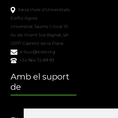
Xarxa Vives d'Universitats
Edifici Àgora
Universitat Jaume I, local 10
Av. de Vicent Sos Baynat, s/n
12071 Castelló de la Plana
e-buc@vives.org
+34 964 72 89 93
Amb el suport
de