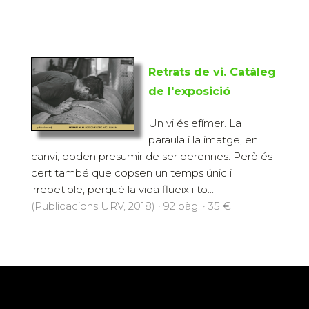
Retrats de vi. Catàleg
de l'exposició
Un vi és efímer. La
paraula i la imatge, en
canvi, poden presumir de ser perennes. Però és
cert també que copsen un temps únic i
irrepetible, perquè la vida flueix i to...
(Publicacions URV, 2018) · 92 pàg. · 35 €