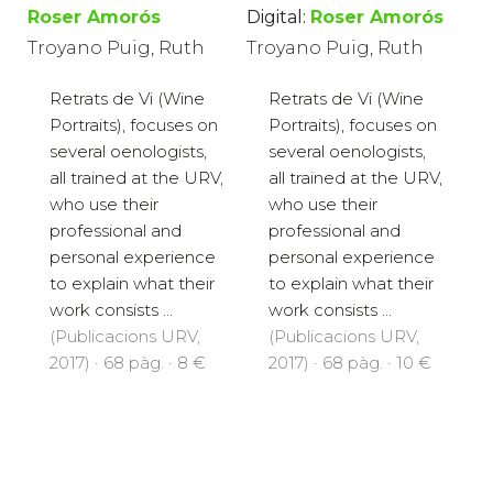
Roser Amorós
Digital:
Roser Amorós
Troyano Puig, Ruth
Troyano Puig, Ruth
Retrats de Vi (Wine
Retrats de Vi (Wine
Portraits), focuses on
Portraits), focuses on
several oenologists,
several oenologists,
all trained at the URV,
all trained at the URV,
who use their
who use their
professional and
professional and
personal experience
personal experience
to explain what their
to explain what their
work consists ...
work consists ...
(Publicacions URV,
(Publicacions URV,
2017) · 68 pàg. · 8 €
2017) · 68 pàg. · 10 €