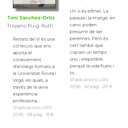
Un vi és efímer. La
paraula i la imatge, en
Toni Sànchez-Ortiz
canvi, poden
Troyano Puig, Ruth
presumir de ser
perennes. Però és
Retrats de Vi és una
cert també que
col·lecció que ens
copsen un temps
aporta el
únic i irrepetible,
coneixement
perquè la vida flueix i
d'enòlegs formats a
to...
la Universitat Rovira i
(Publicacions URV,
Virgili, els quals, a
2018) · 92 pàg. · 20 €
través de la seva
experiència
professiona...
(Publicacions URV,
2016) · 68 pàg. · 8 €