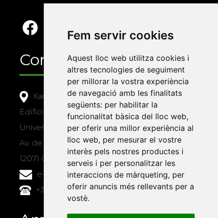
Fem servir cookies
Contacte
Aquest lloc web utilitza cookies i
altres tecnologies de seguiment
per millorar la vostra experiència
de navegació amb les finalitats
Xarxa Vives d'Universitats
següents:
per habilitar la
Edifici Àgora
funcionalitat bàsica del lloc web
,
Universitat Jaume I, local 10
per oferir una millor experiència al
lloc web
,
per mesurar el vostre
Av. de Vicent Sos Baynat, s/n
interès pels nostres productes i
12071 Castelló de la Plana
serveis i per personalitzar les
e-buc@vives.org
interaccions de màrqueting
,
per
oferir anuncis més rellevants per a
+34 964 72 89 93
vostè
.