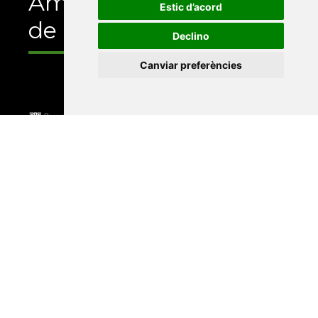
Amb el suport
Estic d’acord
de
Declino
Canviar preferències
Universitat Abat Oliba CEU
•
Universitat d'Alacant
•
Universitat d'Andorra
•
Universitat Autònoma de
Barcelona
•
Universitat de Barcelona
•
Universitat
CEU Cardenal Herrera
•
Universitat de Girona
•
Universitat de les Illes Balears
•
Universitat
Internacional de Catalunya
•
Universitat Jaume I
•