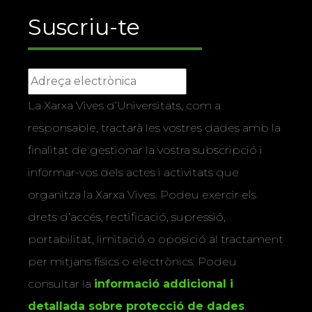
Suscriu-te
La Xarxa Vives d’Universitats, com a
responsable, tractarà les vostres dades amb la
finalitat de gestionar la vostra subscripció i
informar-vos dels actes i activitats que
organitza la Xarxa Vives. Podeu exercir els
drets d’accés, rectificació, supressió,
portabilitat, limitació o oposició al tractament
per mitjans físics o electrònics. Podeu
consultar la
informació addicional i
detallada sobre protecció de dades
.