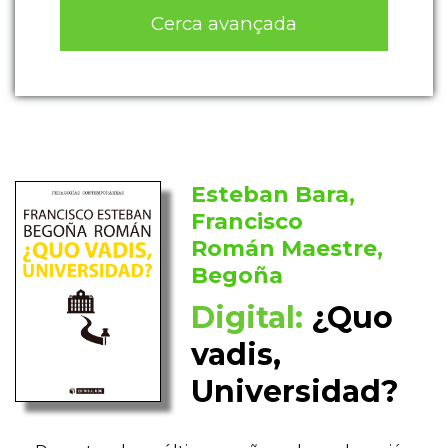
Cerca avançada
Esteban Bara,
Francisco
Román Maestre,
Begoña
Digital:
¿Quo
vadis,
Universidad?