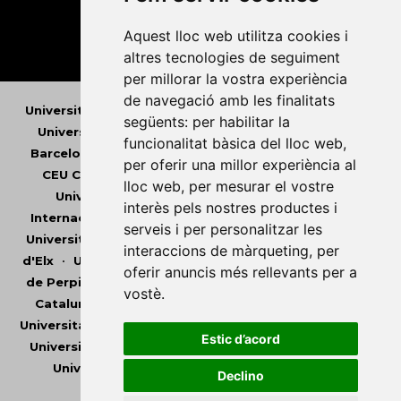
Aquest lloc web utilitza cookies i
altres tecnologies de seguiment
per millorar la vostra experiència
de navegació amb les finalitats
Universitat Abat Oliba CEU
•
Universitat d'Alacant
•
següents:
per habilitar la
Universitat d'Andorra
•
Universitat Autònoma de
funcionalitat bàsica del lloc web
,
Barcelona
•
Universitat de Barcelona
•
Universitat
per oferir una millor experiència al
CEU Cardenal Herrera
•
Universitat de Girona
•
lloc web
,
per mesurar el vostre
Universitat de les Illes Balears
•
Universitat
interès pels nostres productes i
Internacional de Catalunya
•
Universitat Jaume I
•
serveis i per personalitzar les
Universitat de Lleida
•
Universitat Miguel Hernández
interaccions de màrqueting
,
per
d'Elx
•
Universitat Oberta de Catalunya
•
Universitat
oferir anuncis més rellevants per a
de Perpinyà Via Domitia
•
Universitat Politècnica de
vostè
.
Catalunya
•
Universitat Politècnica de València
•
Universitat Pompeu Fabra
•
Universitat Ramon Llull
•
Estic d’acord
Universitat Rovira i Virgili
•
Universitat de Sàsser
•
Universitat de València
•
Universitat de Vic -
Declino
Universitat Central de Catalunya