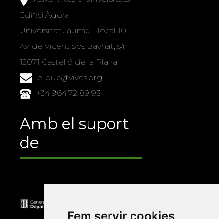
Edifici Àgora
Universitat Jaume I, local 10
Av. de Vicent Sos Baynat, s/n
12071 Castelló de la Plana
e-buc@vives.org
+34 964 72 89 93
Amb el suport
de
Fem servir cookies