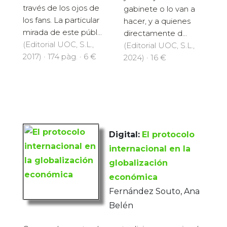
través de los ojos de
gabinete o lo van a
los fans. La particular
hacer, y a quienes
mirada de este públ...
directamente d...
(Editorial UOC, S.L.,
(Editorial UOC, S.L.,
2017) · 174 pàg. · 6 €
2024) · 16 €
Digital:
El protocolo
internacional en la
globalización
económica
Fernández Souto, Ana
Belén