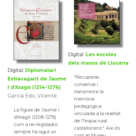
Digital:
Les escoles
dels masos de Llucena
Digital:
Diplomatari
"Recuperar,
Extravagant de Jaume
conservar i
I d'Aragó (1214-1276)
transmetre la
García Edo, Vicente
memòria
pedagògica
La figura de Jaume I
vinculada a la realitat
d'Aragó (1208-1276)
de l?espai rural
com a rei-legislador,
castellonenc". Així és
sempre ha sigut un
com el Museu