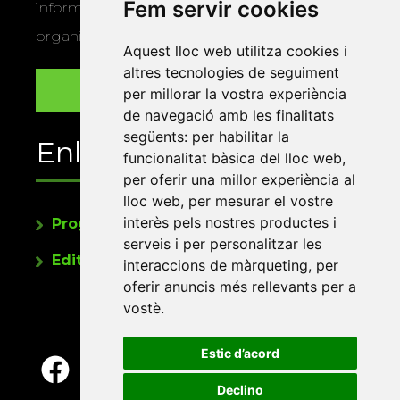
Fem servir cookies
informació sobre els actes i activitats que
organitza la Xarxa Vives.
Aquest lloc web utilitza cookies i
altres tecnologies de seguiment
per millorar la vostra experiència
de navegació amb les finalitats
següents:
per habilitar la
Enllaços
funcionalitat bàsica del lloc web
,
per oferir una millor experiència al
lloc web
,
per mesurar el vostre
interès pels nostres productes i
Programa de publicacions
serveis i per personalitzar les
Editorials universitàries a Twitter
interaccions de màrqueting
,
per
oferir anuncis més rellevants per a
vostè
.
Estic d’acord
Declino