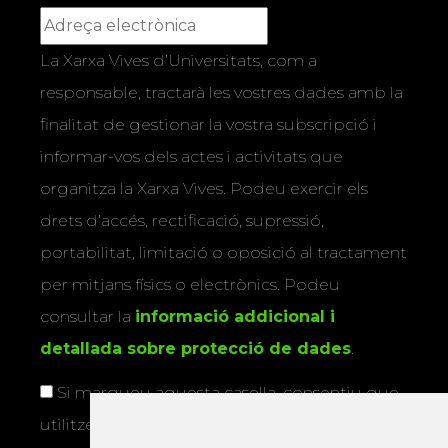
La Xarxa Vives d’Universitats, com a
responsable, tractarà les vostres dades amb la
finalitat de gestionar la vostra subscripció i
informar-vos dels actes i activitats que
organitza la Xarxa Vives. Podeu exercir els
drets d’accés, rectificació, supressió,
portabilitat, limitació o oposició al tractament
per mitjans físics o electrònics. Podeu
consultar la
informació addicional i
detallada sobre protecció de dades
.
Si marqueu aquesta casella, consentiu que
utilitzem les vostres dades per a enviar-vos