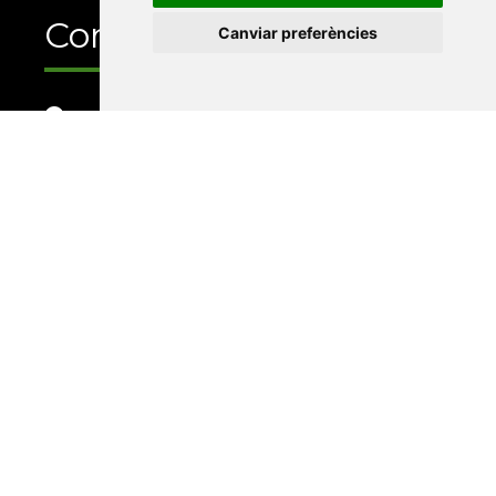
Contacte
Canviar preferències
Xarxa Vives d'Universitats
Edifici Àgora
Universitat Jaume I, local 10
Av. de Vicent Sos Baynat, s/n
12071 Castelló de la Plana
e-buc@vives.org
+34 964 72 89 93
Amb el suport
de