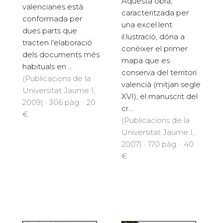
Aquesta obra,
valencianes està
caracteritzada per
conformada per
una excel.lent
dues parts que
il.lustració, dóna a
tracten l'elaboració
conèixer el primer
dels documents més
mapa que es
habituals en ...
conserva del territori
(Publicacions de la
valencià (mitjan segle
Universitat Jaume I,
XVI); el manuscrit del
2009) · 306 pàg. · 20
cr...
€
(Publicacions de la
Universitat Jaume I,
2007) · 170 pàg. · 40
€