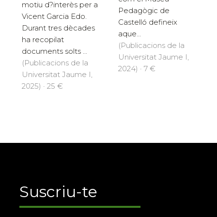
motiu d?interès per a
Pedagògic de
Vicent Garcia Edo.
Castelló defineix
Durant tres dècades
aque...
ha recopilat
(Publicacions de la
documents solts ...
Universitat Jaume I,
(Publicacions de la
2024) · 7 €
Universitat Jaume I,
2025) · 25 €
Suscriu-te