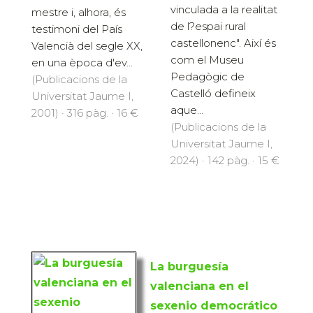
vinculada a la realitat
mestre i, alhora, és
de l?espai rural
testimoni del País
castellonenc". Així és
Valencià del segle XX,
com el Museu
en una època d'ev...
Pedagògic de
(Publicacions de la
Castelló defineix
Universitat Jaume I,
aque...
2001) · 316 pàg. · 16 €
(Publicacions de la
Universitat Jaume I,
2024) · 142 pàg. · 15 €
La burguesía
valenciana en el
sexenio democrático