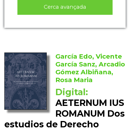
Cerca avançada
García Edo, Vicente
García Sanz, Arcadio
Gómez Albiñana,
Rosa Maria
Digital:
AETERNUM IUS
ROMANUM Dos
estudios de Derecho