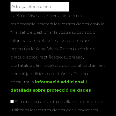
La Xarxa Vives d’Universitats, com a
responsable, tractarà les vostres dades amb la
finalitat de gestionar la vostra subscripció i
informar-vos dels actes i activitats que
organitza la Xarxa Vives. Podeu exercir els
drets d’accés, rectificació, supressió,
portabilitat, limitació o oposició al tractament
per mitjans físics o electrònics. Podeu
consultar la
informació addicional i
detallada sobre protecció de dades
.
Si marqueu aquesta casella, consentiu que
utilitzem les vostres dades per a enviar-vos