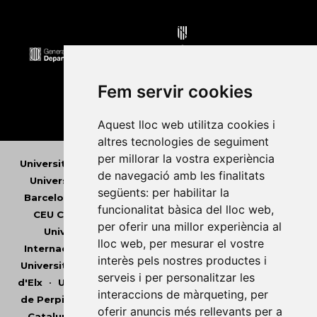
Fem servir cookies
Aquest lloc web utilitza cookies i
altres tecnologies de seguiment
per millorar la vostra experiència
Universitat Abat Oliba CEU
•
Universitat d'Alacant
•
de navegació amb les finalitats
Universitat d'Andorra
•
Universitat Autònoma de
següents:
per habilitar la
Barcelona
•
Universitat de Barcelona
•
Universitat
funcionalitat bàsica del lloc web
,
CEU Cardenal Herrera
•
Universitat de Girona
•
per oferir una millor experiència al
Universitat de les Illes Balears
•
Universitat
lloc web
,
per mesurar el vostre
Internacional de Catalunya
•
Universitat Jaume I
•
interès pels nostres productes i
Universitat de Lleida
•
Universitat Miguel Hernández
serveis i per personalitzar les
d'Elx
•
Universitat Oberta de Catalunya
•
Universitat
interaccions de màrqueting
,
per
de Perpinyà Via Domitia
•
Universitat Politècnica de
oferir anuncis més rellevants per a
Catalunya
•
Universitat Politècnica de València
•