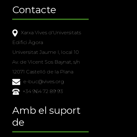
Contacte
Xarxa Vives d'Universitats
Edifici Àgora
Universitat Jaume I, local 10
Av. de Vicent Sos Baynat, s/n
12071 Castelló de la Plana
e-buc@vives.org
+34 964 72 89 93
Amb el suport
de