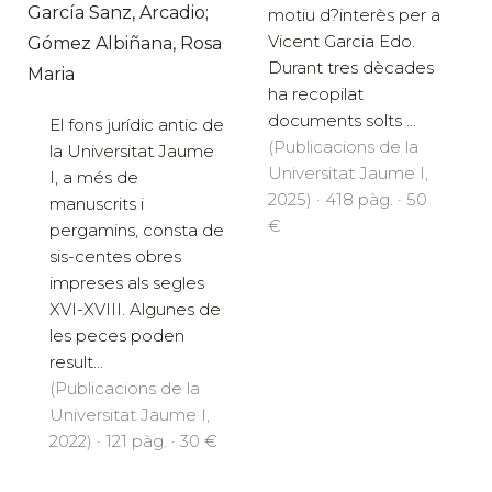
García Sanz, Arcadio;
motiu d?interès per a
Vicent Garcia Edo.
Gómez Albiñana, Rosa
Durant tres dècades
Maria
ha recopilat
documents solts ...
El fons jurídic antic de
(Publicacions de la
la Universitat Jaume
Universitat Jaume I,
I, a més de
2025) · 418 pàg. · 50
manuscrits i
€
pergamins, consta de
sis-centes obres
impreses als segles
XVI-XVIII. Algunes de
les peces poden
result...
(Publicacions de la
Universitat Jaume I,
2022) · 121 pàg. · 30 €