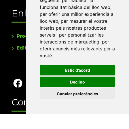
següents:
per habilitar la
funcionalitat bàsica del lloc web
,
Enllaços
per oferir una millor experiència al
lloc web
,
per mesurar el vostre
interès pels nostres productes i
serveis i per personalitzar les
Programa de publicacions
interaccions de màrqueting
,
per
Editorials universitàries a Twitter
oferir anuncis més rellevants per a
vostè
.
Estic d’acord
Declino
Canviar preferències
Contacte
Xarxa Vives d'Universitats