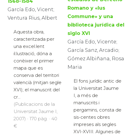
1568-1584
Romano y «Ius
García Edo, Vicent;
Commune» y una
Ventura Rius, Albert
biblioteca jurídica del
Aquesta obra,
siglo XVI
caracteritzada per
García Edo, Vicente;
una excel.lent
García Sanz, Arcadio;
il.lustració, dóna a
Gómez Albiñana, Rosa
conèixer el primer
Maria
mapa que es
conserva del territori
El fons jurídic antic de
valencià (mitjan segle
la Universitat Jaume
XVI); el manuscrit del
I, a més de
cr...
manuscrits i
(Publicacions de la
pergamins, consta de
Universitat Jaume I,
sis-centes obres
2007) · 170 pàg. · 40
impreses als segles
€
XVI-XVIII. Algunes de