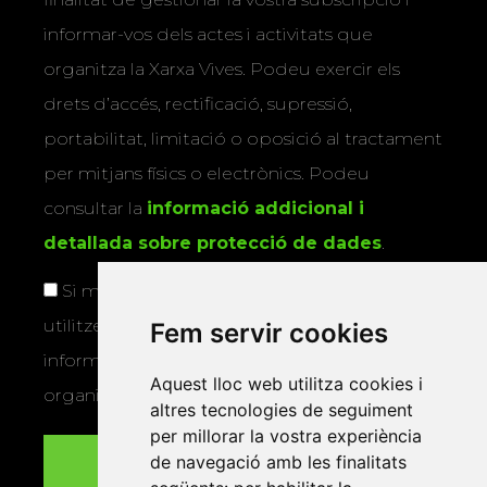
informar-vos dels actes i activitats que
organitza la Xarxa Vives. Podeu exercir els
drets d’accés, rectificació, supressió,
portabilitat, limitació o oposició al tractament
per mitjans físics o electrònics. Podeu
consultar la
informació addicional i
detallada sobre protecció de dades
.
Si marqueu aquesta casella, consentiu que
utilitzem les vostres dades per a enviar-vos
Fem servir cookies
informació sobre els actes i activitats que
Aquest lloc web utilitza cookies i
organitza la Xarxa Vives.
altres tecnologies de seguiment
per millorar la vostra experiència
de navegació amb les finalitats