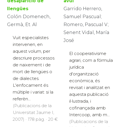
desaparició de
avui
llengües
Garrido Herrero,
Colón Domenech,
Samuel Pascual;
Germà, Et. Al
Romero, Pascual V.;
Senent Vidal, María
Vuit especialistes
José
intervenen, en
aquest volum, per
El cooperativisme
descriure processos
agrari, com a fórmula
de naixement i de
jurídica
mort de llengües o
d'organització
de dialectes.
econòmica, és
L'enfocament és
revisat i analitzat en
múltiple i variat: si la
aquesta publicació
referèn...
il·lustrada, i
(Publicacions de la
cofinançada amb
Universitat Jaume I,
Intercoop, amb m...
2007) · 178 pàg. · 20 €
(Publicacions de la