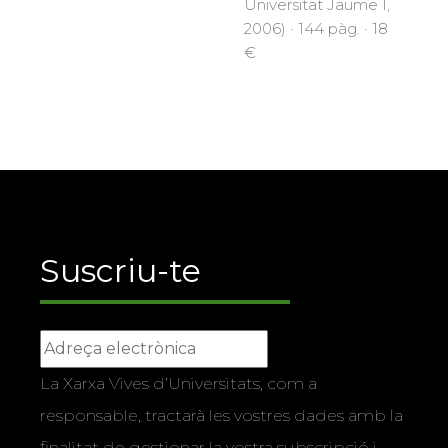
Universitat Jaume I,
2006) · 144 pàg. · 18
€
Suscriu-te
La Xarxa Vives d’Universitats, com a
responsable, tractarà les vostres dades amb la
finalitat de gestionar la vostra subscripció i