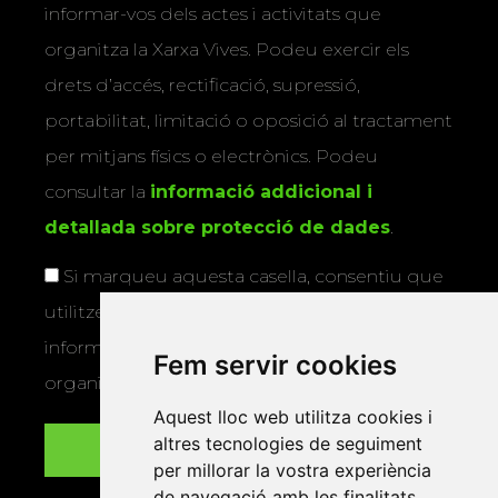
informar-vos dels actes i activitats que
organitza la Xarxa Vives. Podeu exercir els
drets d’accés, rectificació, supressió,
portabilitat, limitació o oposició al tractament
per mitjans físics o electrònics. Podeu
consultar la
informació addicional i
detallada sobre protecció de dades
.
Si marqueu aquesta casella, consentiu que
utilitzem les vostres dades per a enviar-vos
informació sobre els actes i activitats que
Fem servir cookies
organitza la Xarxa Vives.
Aquest lloc web utilitza cookies i
altres tecnologies de seguiment
per millorar la vostra experiència
de navegació amb les finalitats