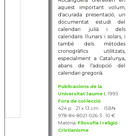
Rocafiguera ofereixen en
aquest important volum,
d'acurada presentació, un
documentat estudi del
calendari julià i dels
calendaris llunars i solars, i
també dels mètodes
cronogràfics utilitzats,
especialment a Catalunya,
abans de l'adopció del
calendari gregorià.
Publicacions de la
Universitat Jaume I
, 1993 ·
Fora de col·lecció
424 p. · 21 x 13 cm · · ISBN
978-84-8021-026-3 · 10 €
Matèria:
Filosofia i religió
:
Cristianisme