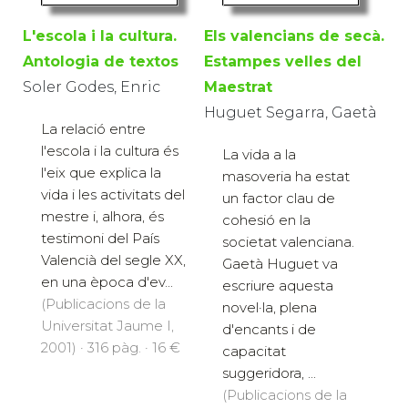
L'escola i la cultura.
Els valencians de secà.
Antologia de textos
Estampes velles del
Soler Godes, Enric
Maestrat
Huguet Segarra, Gaetà
La relació entre
l'escola i la cultura és
La vida a la
l'eix que explica la
masoveria ha estat
vida i les activitats del
un factor clau de
mestre i, alhora, és
cohesió en la
testimoni del País
societat valenciana.
Valencià del segle XX,
Gaetà Huguet va
en una època d'ev...
escriure aquesta
(Publicacions de la
novel·la, plena
Universitat Jaume I,
d'encants i de
2001) · 316 pàg. · 16 €
capacitat
suggeridora, ...
(Publicacions de la