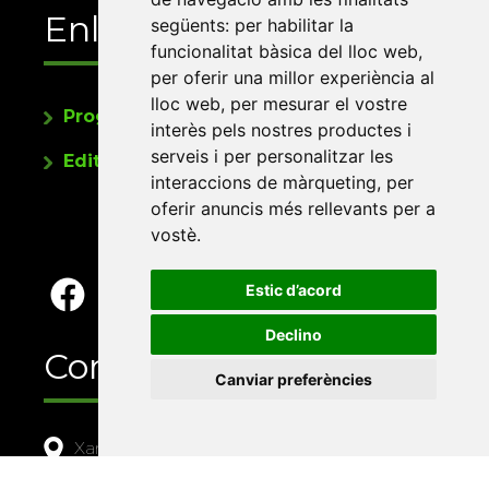
Enllaços
següents:
per habilitar la
funcionalitat bàsica del lloc web
,
per oferir una millor experiència al
lloc web
,
per mesurar el vostre
Programa de publicacions
interès pels nostres productes i
serveis i per personalitzar les
Editorials universitàries a Twitter
interaccions de màrqueting
,
per
oferir anuncis més rellevants per a
vostè
.
Estic d’acord
Declino
Contacte
Canviar preferències
Xarxa Vives d'Universitats
Edifici Àgora