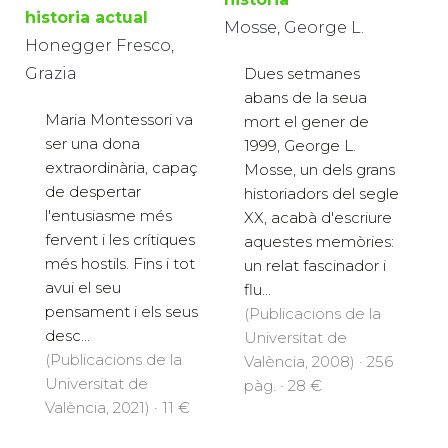
historia actual
Mosse, George L.
Honegger Fresco,
Dues setmanes
Grazia
abans de la seua
Maria Montessori va
mort el gener de
ser una dona
1999, George L.
extraordinària, capaç
Mosse, un dels grans
de despertar
historiadors del segle
l'entusiasme més
XX, acabà d'escriure
fervent i les crítiques
aquestes memòries:
més hostils. Fins i tot
un relat fascinador i
avui el seu
flu...
pensament i els seus
(Publicacions de la
desc...
Universitat de
(Publicacions de la
València, 2008) · 256
Universitat de
pàg. · 28 €
València, 2021) · 11 €