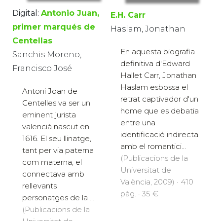
Digital:
Antonio Juan,
E.H. Carr
primer marqués de
Haslam, Jonathan
Centellas
En aquesta biografia
Sanchis Moreno,
definitiva d'Edward
Francisco José
Hallet Carr, Jonathan
Haslam esbossa el
Antoni Joan de
retrat captivador d'un
Centelles va ser un
home que es debatia
eminent jurista
entre una
valencià nascut en
identificació indirecta
1616. El seu llinatge,
amb el romantici...
tant per via paterna
(Publicacions de la
com materna, el
Universitat de
connectava amb
València, 2009) · 410
rellevants
pàg. · 35 €
personatges de la ...
(Publicacions de la