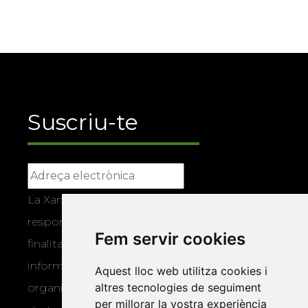
Suscriu-te
La Xarxa Vives d’Universitats, com a
responsable, tractarà les vostres dades amb la
Fem servir cookies
finalitat de gestionar la vostra subscripció i
informar-vos dels actes i activitats que
Aquest lloc web utilitza cookies i
altres tecnologies de seguiment
organitza la Xarxa Vives. Podeu exercir els
per millorar la vostra experiència