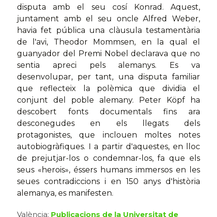
disputa amb el seu cosí Konrad. Aquest,
juntament amb el seu oncle Alfred Weber,
havia fet pública una clàusula testamentària
de l'avi, Theodor Mommsen, en la qual el
guanyador del Premi Nobel declarava que no
sentia apreci pels alemanys. Es va
desenvolupar, per tant, una disputa familiar
que reflecteix la polèmica que dividia el
conjunt del poble alemany. Peter Köpf ha
descobert fonts documentals fins ara
desconegudes en els llegats dels
protagonistes, que inclouen moltes notes
autobiogràfiques. I a partir d'aquestes, en lloc
de prejutjar-los o condemnar-los, fa que els
seus «herois», éssers humans immersos en les
seues contradiccions i en 150 anys d'història
alemanya, es manifesten.
València:
Publicacions de la Universitat de