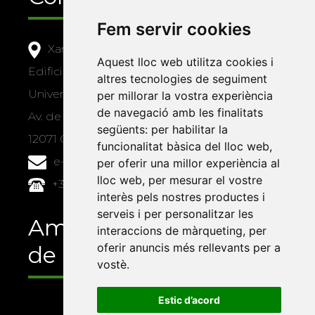
Fem servir cookies
Xarxa Vives d'Universitats
Aquest lloc web utilitza cookies i
Edifici Àgora
altres tecnologies de seguiment
Universitat Jaume I, local 10
per millorar la vostra experiència
de navegació amb les finalitats
Av. de Vicent Sos Baynat, s/n
següents:
per habilitar la
12071 Castelló de la Plana
funcionalitat bàsica del lloc web
,
e-buc@vives.org
per oferir una millor experiència al
lloc web
,
per mesurar el vostre
+34 964 72 89 93
interès pels nostres productes i
serveis i per personalitzar les
Amb el suport
interaccions de màrqueting
,
per
oferir anuncis més rellevants per a
de
vostè
.
Estic d’acord