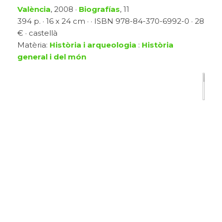
València
, 2008 ·
Biografías
, 11
394 p. · 16 x 24 cm · · ISBN 978-84-370-6992-0 · 28
€ · castellà
Matèria:
Història i arqueologia
:
Història
general i del món