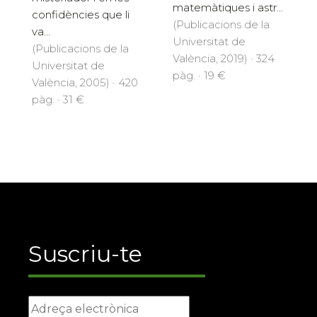
matemàtiques i astr...
confidències que li
(Publicacions de la
va...
Universitat de
(Publicacions de la
València, 2019) · 324
Universitat de
pàg. · 19 €
València, 2005) · 420
pàg. · 31 €
Suscriu-te