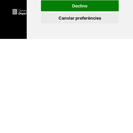
Declino
Canviar preferències
Universitat Abat Oliba CEU
•
Universitat d'Alacant
•
Universitat d'Andorra
•
Universitat Autònoma de
Barcelona
•
Universitat de Barcelona
•
Universitat
CEU Cardenal Herrera
•
Universitat de Girona
•
Universitat de les Illes Balears
•
Universitat
Internacional de Catalunya
•
Universitat Jaume I
•
Universitat de Lleida
•
Universitat Miguel Hernández
d'Elx
•
Universitat Oberta de Catalunya
•
Universitat
de Perpinyà Via Domitia
•
Universitat Politècnica de
Catalunya
•
Universitat Politècnica de València
•
Universitat Pompeu Fabra
•
Universitat Ramon Llull
•