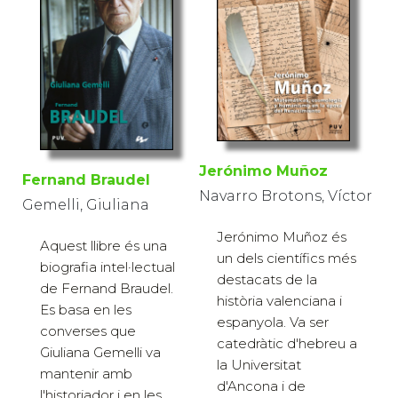
Jerónimo Muñoz
Fernand Braudel
Navarro Brotons, Víctor
Gemelli, Giuliana
Jerónimo Muñoz és
Aquest llibre és una
un dels científics més
biografia intel·lectual
destacats de la
de Fernand Braudel.
història valenciana i
Es basa en les
espanyola. Va ser
converses que
catedràtic d'hebreu a
Giuliana Gemelli va
la Universitat
mantenir amb
d'Ancona i de
l'historiador i en les