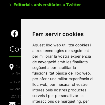
Editorials universitàries a Twitter
Fem servir cookies
Aquest lloc web utilitza cookies i
Contacte
altres tecnologies de seguiment
per millorar la vostra experiència
de navegació amb les finalitats
Xarxa Vives d'Universitats
següents:
per habilitar la
funcionalitat bàsica del lloc web
,
Edifici Àgora
per oferir una millor experiència al
Universitat Jaume I, local 10
lloc web
,
per mesurar el vostre
Av. de Vicent Sos Baynat, s/n
interès pels nostres productes i
serveis i per personalitzar les
12071 Castelló de la Plana
interaccions de màrqueting
,
per
e-buc@vives.org