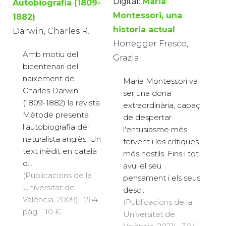
Digital:
Maria
Autobiografia (1809-
Montessori, una
1882)
historia actual
Darwin, Charles R.
Honegger Fresco,
Amb motiu del
Grazia
bicentenari del
naixement de
Maria Montessori va
Charles Darwin
ser una dona
(1809-1882) la revista
extraordinària, capaç
Mètode presenta
de despertar
l’autobiografia del
l'entusiasme més
naturalista anglès. Un
fervent i les crítiques
text inèdit en català
més hostils. Fins i tot
q...
avui el seu
(Publicacions de la
pensament i els seus
Universitat de
desc...
València, 2009) · 264
(Publicacions de la
pàg. · 10 €
Universitat de