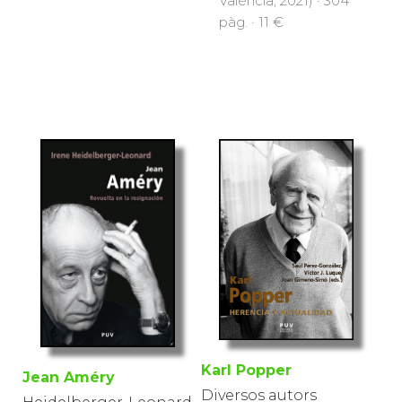
València, 2021) · 304
pàg. · 11 €
Karl Popper
Jean Améry
Diversos autors