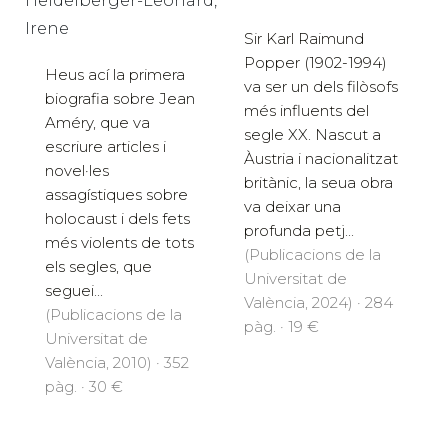
Heidelberger-Leonard,
Irene
Sir Karl Raimund
Popper (1902-1994)
Heus ací la primera
va ser un dels filòsofs
biografia sobre Jean
més influents del
Améry, que va
segle XX. Nascut a
escriure articles i
Àustria i nacionalitzat
novel·les
britànic, la seua obra
assagístiques sobre
va deixar una
holocaust i dels fets
profunda petj...
més violents de tots
(Publicacions de la
els segles, que
Universitat de
seguei...
València, 2024) · 284
(Publicacions de la
pàg. · 19 €
Universitat de
València, 2010) · 352
pàg. · 30 €