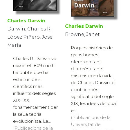
Charles Darwin
Charles Darwin
Darwin, Charles R.;
Browne, Janet
López Piñero, José
María
Poques històries de
grans homes
Charles R. Darwin va
ofereixen tant
nàixer el 1809 i no hi
d'interés i tants
ha dubte que ha
misteris com la vida
estat un dels
de Charles Darwin, el
científics més
científic més
influents dels segles
significatiu del segle
XIX i XX,
XIX, les idees del qual
fonamentalment per
en...
la seua teoria
(Publicacions de la
evolucionista. La...
Universitat de
(Publicacions de la