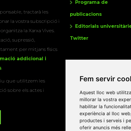
Programa de
ponsable, tractarà les
publicacions
nar la vostra subscripció i
Editorials universitàri
 organitza la Xarxa Vives.
Twitter
cació, supressió,
actament per mitjans físics
rmació addicional i
s
.
Fem servir coo
u que utilitzem les
ió sobre els actes i
Aquest lloc web utilitz
millorar la vostra expe
habilitar la funcionalit
experiència al lloc web
productes i serveis i p
oferir anuncis més rell