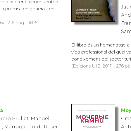
era diferent a com s’entén
Jaum
 la premsa en general i en
Andr
) · 216 pàg. · 18 €
Fra
Sam
El llibre és un homenatge a 
vida professional del qual v
coneixement del sector turíst
(Edicions UIB, 2011) · 276 pàg
ca
Moy
rrero Brullet, Manuel;
Gras
 Marrugat, Jordi; Roser i
Antò