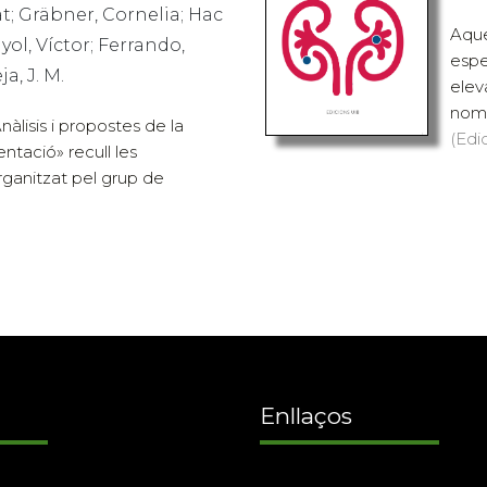
t; Gräbner, Cornelia; Hac
Aques
yol, Víctor; Ferrando,
espe
a, J. M.
elev
nomb
 Anàlisis i propostes de la
(Edi
ntació» recull les
rganitzat pel grup de
Enllaços