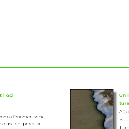
 i oci
Un 
tur
Agui
t com a fenomen social
Bauz
excusa per procurar
Tomá