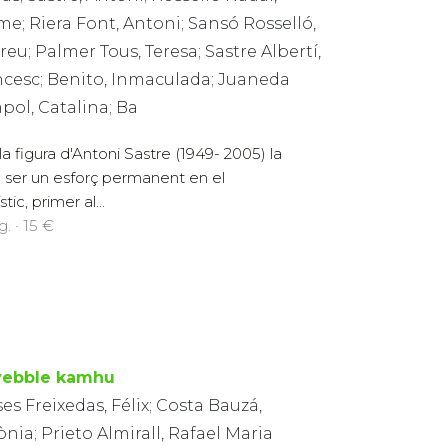
e; Riera Font, Antoni; Sansó Rosselló,
eu; Palmer Tous, Teresa; Sastre Albertí,
ncesc; Benito, Inmaculada; Juaneda
pol, Catalina; Ba
la figura d'Antoni Sastre (1949- 2005) la
a ser un esforç permanent en el
ic, primer al...
. · 15 €
ebble kamhu
es Freixedas, Félix; Costa Bauzá,
nia; Prieto Almirall, Rafael Maria