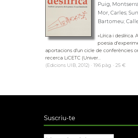
Puig, Montserra
Mor, Carles; Sun
Bartomeu; Callej
«Lírica i deslírica.
poesia d'experime
aportacions d'un cicle de conferències o
recerca LiCETC (Univer...
(Edicions UIB, 2012) · 196 pàg. · 25 €
Suscriu-te