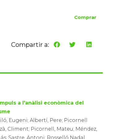
Comprar
Compartir a:
impuls a l'anàlisi econòmica del
isme
ló, Eugeni; Albertí, Pere; Picornell
à, Climent; Picornell, Mateu; Méndez,
s; Sastre, Antoni; Rosselló Nadal,