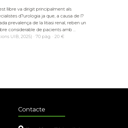
t llibre va dirigit principalment als
cialistes d?urologia ja que, a causa de l?
ada prevalença de la litiasi renal, reben un
re considerable de pacients amb ...
cions UIB, 2025) · 70 pàg. · 20 €
Contacte