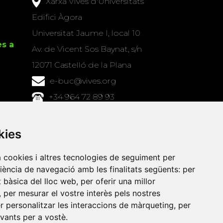
Xarxa Vives d'Universitats
Edifici Àgora
Universitat Jaume I, local 10
es a
Av. de Vicent Sos Baynat, s/n
12071 Castelló de la Plana
e-buc@vives.org
+34 964 72 89 93
Amb el suport
kies
de
a cookies i altres tecnologies de seguiment per
riència de navegació amb les finalitats següents:
per
at bàsica del lloc web
,
per oferir una millor
,
per mesurar el vostre interès pels nostres
er personalitzar les interaccions de màrqueting
,
per
evants per a vostè
.