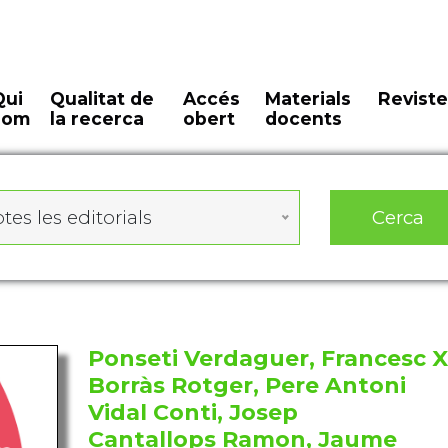
Qui
Qualitat de
Accés
Materials
Reviste
som
la recerca
obert
docents
Cerca
tes les editorials
Ponseti Verdaguer, Francesc X
Borràs Rotger, Pere Antoni
Vidal Conti, Josep
Cantallops Ramon, Jaume