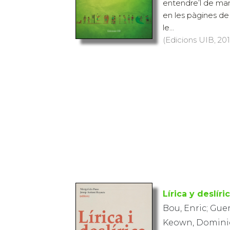
entendre’l de man
en les pàgines de
le...
(Edicions UIB, 2016
Lírica y deslíri
Bou, Enric; Gue
Keown, Dominic;