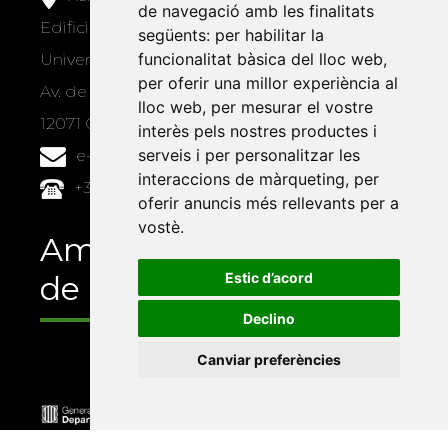
de navegació amb les finalitats
Edifici Àgora
següents:
per habilitar la
funcionalitat bàsica del lloc web
,
Universitat Jaume I, local 10
per oferir una millor experiència al
Av. de Vicent Sos Baynat, s/n
lloc web
,
per mesurar el vostre
12071 Castelló de la Plana
interès pels nostres productes i
serveis i per personalitzar les
e-buc@vives.org
interaccions de màrqueting
,
per
+34 964 72 89 93
oferir anuncis més rellevants per a
vostè
.
Amb el suport
Estic d’acord
de
Declino
Canviar preferències