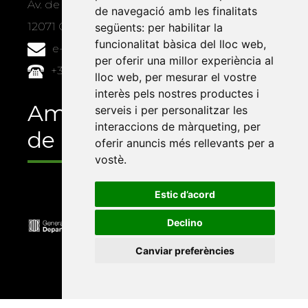
Av. de Vicent Sos Baynat, s/n
de navegació amb les finalitats
12071 Castelló de la Plana
següents:
per habilitar la
funcionalitat bàsica del lloc web
,
e-buc@vives.org
per oferir una millor experiència al
+34 964 72 89 93
lloc web
,
per mesurar el vostre
interès pels nostres productes i
Amb el suport
serveis i per personalitzar les
interaccions de màrqueting
,
per
de
oferir anuncis més rellevants per a
vostè
.
Estic d’acord
Declino
Canviar preferències