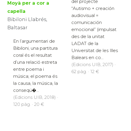
del projecte
Moyà per a cor a
“Autismo + creación
capella
audiovisual =
Bibiloni Llabrés,
comunicación
Baltasar
emocional” (impulsat
des de la unitat
En l’argumentari de
LADAT de la
Bibiloni, una partitura
Universitat de les Illes
coral és el resultat
Balears en co...
d’una relació estreta
(Edicions UIB, 2017) ·
entre poema i
62 pàg. · 12 €
música; el poema és
la causa, la música, la
conseqü�...
(Edicions UIB, 2018) ·
120 pàg. · 20 €