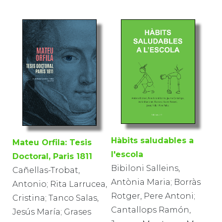
Hàbits saludables a
Mateu Orfila: Tesis
l'escola
Doctoral, Paris 1811
Bibiloni Salleins,
Cañellas-Trobat,
Antònia Maria; Borràs
Antonio; Rita Larrucea,
Rotger, Pere Antoni;
Cristina; Tanco Salas,
Cantallops Ramón,
Jesús María; Grases