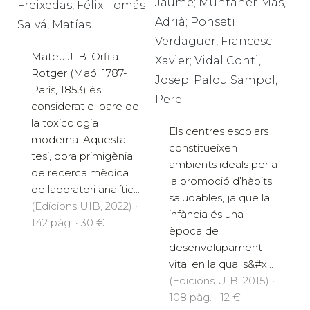
Jaume; Muntaner Mas,
Freixedas, Félix; Tomás-
Adrià; Ponseti
Salvá, Matías
Verdaguer, Francesc
Mateu J. B. Orfila
Xavier; Vidal Conti,
Rotger (Maó, 1787-
Josep; Palou Sampol,
París, 1853) és
Pere
considerat el pare de
la toxicologia
Els centres escolars
moderna. Aquesta
constitueixen
tesi, obra primigènia
ambients ideals per a
de recerca mèdica
la promoció d’hàbits
de laboratori analític...
saludables, ja que la
(Edicions UIB, 2022) ·
infància és una
142 pàg. · 30 €
època de
desenvolupament
vital en la qual s&#x...
(Edicions UIB, 2015) ·
108 pàg. · 12 €