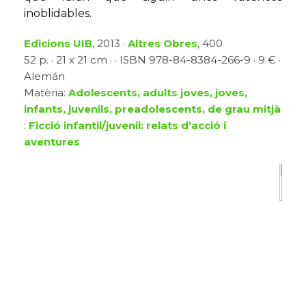
inoblidables.
Edicions UIB
, 2013 ·
Altres Obres
, 400
52 p. · 21 x 21 cm · · ISBN 978-84-8384-266-9 · 9 € ·
Alemán
Matèria:
Adolescents, adults joves, joves,
infants, juvenils, preadolescents, de grau mitjà
:
Ficció infantil/juvenil: relats d’acció i
aventures