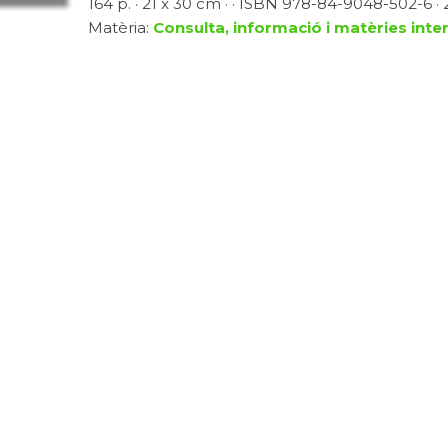
164 p. · 21 x 30 cm · · ISBN 978-84-9048-502-6 · 2
Matèria:
Consulta, informació i matèries inter