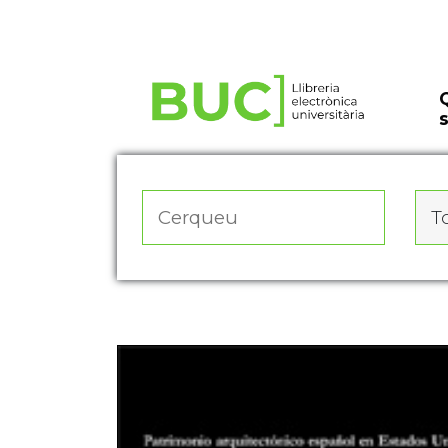
Actualitza les preferències de les cookies
To