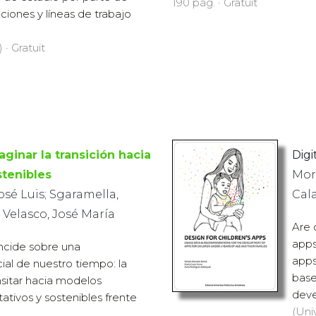
190 pàg. · Gratuït
ciones y líneas de trabajo
 · Gratuït
aginar la transición hacia
Digi
tenibles
Mor
osé Luis; Sgaramella,
Cal
 Velasco, José María
Are 
apps
incide sobre una
apps
ial de nuestro tiempo: la
base
sitar hacia modelos
deve
ativos y sostenibles frente
(Uni