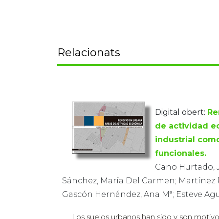
Relacionats
Digital obert:
Re
de actividad e
industrial com
funcionales.
Cano Hurtado, 
Sánchez, María Del Carmen; Martínez P
Gascón Hernández, Ana Mª; Esteve Agu
Los suelos urbanos han sido y son motiv