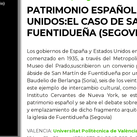
PATRIMONIO ESPAÑOL
UNIDOS:EL CASO DE S
FUENTIDUEÑA (SEGOVI
Los gobiernos de España y Estados Unidos en 
comenzado en 1935, a través del Metropo
Museo del Prado,suscribieron un convenio 
ábside de San Martín de Fuentidueña por una 
Baudelio de Berlanga (Soria), seis de los veint
este ejemplo de intercambio cultural, como 
Instituto Cervantes de Nueva York, se es
patrimonio español y se abre el debate sobre
y emplazamiento de dicho fragmento arquite
la iglesia de Fuentidueña (Segovia)
VALENCIA:
Universitat Politècnica de Valènci