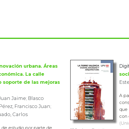
novación urbana. Áreas
Digi
conómica. La calle
soc
o soporte de las mejoras
Est
A pa
Juan Jaime; Blasco
cons
érez, Francisco Juan;
que 
ado, Carlos
con 
(Uni
o de estudio por parte de