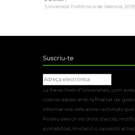
(Universitat Politècnica de València, 2019)
Suscriu-te
La Xarxa Vives d’Universitats, com a res
vostres dades amb la finalitat de gestio
informar-vos dels actes i activitats que
Podeu exercir els drets d’accés, rectifi
portabilitat, limitació o oposició al tr