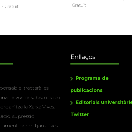
Gratuït
 · Gratuït
Enllaços
Programa de
ponsable, tractarà les
publicacions
nar la vostra subscripció i
Editorials universitàri
 organitza la Xarxa Vives.
Twitter
cació, supressió,
actament per mitjans físics