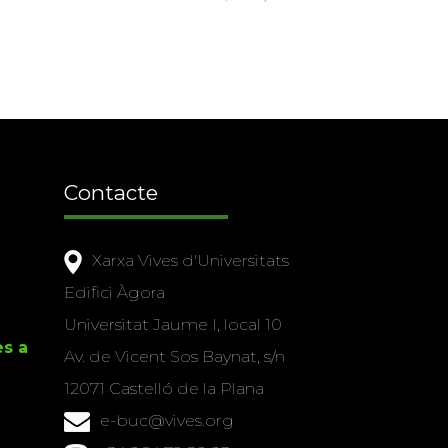
Contacte
Xarxa Vives d'Universitats
Edifici Àgora
Universitat Jaume I, local 10
es a
Av. de Vicent Sos Baynat, s/n
12071 Castelló de la Plana
e-buc@vives.org