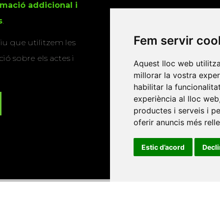
rmació addicional i
s
.
Fem servir coo
u que utilitzem les
ió sobre els actes i
Aquest lloc web utilitz
millorar la vostra expe
habilitar la funcionalit
experiència al lloc web
productes i serveis i p
oferir anuncis més rell
Estic d’acord
Decl
Universitat d'Andorra
•
Universitat Autònoma de Barcelona
es Balears
•
Universitat Internacional de Catalunya
•
Univers
Universitat de Perpinyà Via Domitia
•
Universitat Politècni