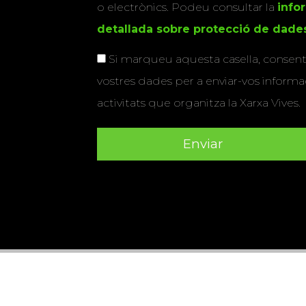
o electrònics. Podeu consultar la
info
detallada sobre protecció de dade
Si marqueu aquesta casella, consenti
vostres dades per a enviar-vos informac
activitats que organitza la Xarxa Vives.
Universitat Abat Oliba CEU
•
Universitat d'Alacant
•
Herrera
•
Universitat de Girona
•
Universitat de les Ill
Hernández d'Elx
•
Universitat Oberta de Catalunya
•