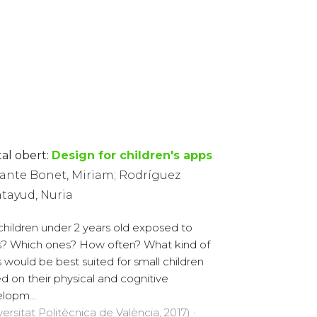
tal obert:
Design for children's apps
ante Bonet, Miriam; Rodríguez
atayud, Nuria
children under 2 years old exposed to
? Which ones? How often? What kind of
 would be best suited for small children
d on their physical and cognitive
lopm...
versitat Politècnica de València, 2017) ·