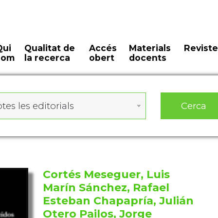
Qui
Qualitat de
Accés
Materials
Reviste
som
la recerca
obert
docents
Cerca
tes les editorials
Cortés Meseguer, Luis
Marín Sánchez, Rafael
Esteban Chapapría, Julián
Otero Pailos, Jorge