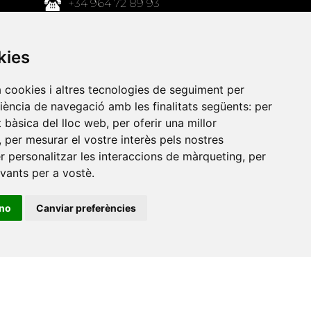
+34 964 72 89 93
Amb el suport
kies
de
a cookies i altres tecnologies de seguiment per
riència de navegació amb les finalitats següents:
per
at bàsica del lloc web
,
per oferir una millor
,
per mesurar el vostre interès pels nostres
er personalitzar les interaccions de màrqueting
,
per
evants per a vostè
.
ino
Canviar preferències
•
Universitat de Barcelona
•
Universitat CEU Cardenal
itat Jaume I
•
Universitat de Lleida
•
Universitat Miguel
ca de Catalunya
•
Universitat Politècnica de València
•