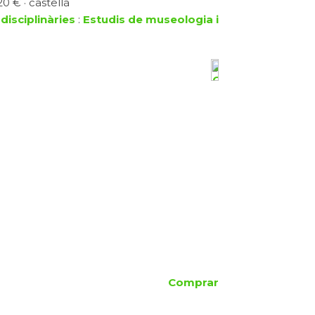
0 € · castellà
disciplinàries
:
Estudis de museologia i
Comprar