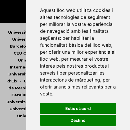
Aquest lloc web utilitza cookies i
altres tecnologies de seguiment
per millorar la vostra experiència
de navegació amb les finalitats
Universitat Abat Oliba CEU
•
Universitat d'Alacant
•
següents:
per habilitar la
Universitat d'Andorra
•
Universitat Autònoma de
funcionalitat bàsica del lloc web
,
Barcelona
•
Universitat de Barcelona
•
Universitat
per oferir una millor experiència al
CEU Cardenal Herrera
•
Universitat de Girona
•
lloc web
,
per mesurar el vostre
Universitat de les Illes Balears
•
Universitat
interès pels nostres productes i
Internacional de Catalunya
•
Universitat Jaume I
•
serveis i per personalitzar les
Universitat de Lleida
•
Universitat Miguel Hernández
interaccions de màrqueting
,
per
d'Elx
•
Universitat Oberta de Catalunya
•
Universitat
oferir anuncis més rellevants per a
de Perpinyà Via Domitia
•
Universitat Politècnica de
vostè
.
Catalunya
•
Universitat Politècnica de València
•
Universitat Pompeu Fabra
•
Universitat Ramon Llull
•
Estic d’acord
Universitat Rovira i Virgili
•
Universitat de Sàsser
•
Universitat de València
•
Universitat de Vic -
Declino
Universitat Central de Catalunya