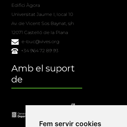
Edifici Àgora
Universitat Jaume I, local 10
Av. de Vicent Sos Baynat, s/n
12071 Castelló de la Plana
e-buc@vives.org
+34 964 72 89 93
Amb el suport
de
Fem servir cookies