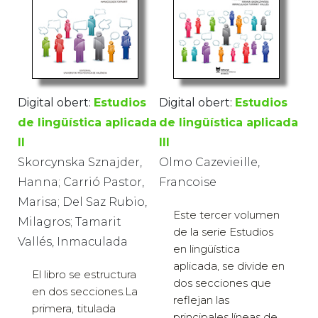
Digital obert:
Estudios
Digital obert:
Estudios
de lingüística aplicada
de lingüística aplicada
II
III
Skorcynska Sznajder,
Olmo Cazevieille,
Hanna; Carrió Pastor,
Francoise
Marisa; Del Saz Rubio,
Este tercer volumen
Milagros; Tamarit
de la serie Estudios
Vallés, Inmaculada
en lingüística
aplicada, se divide en
El libro se estructura
dos secciones que
en dos secciones.La
reflejan las
primera, titulada
principales líneas de