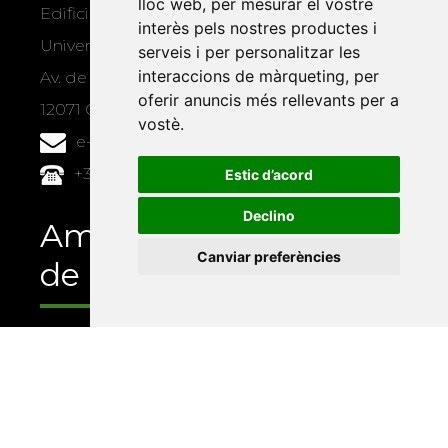
lloc web
,
per mesurar el vostre
Edifici Àgora
interès pels nostres productes i
Universitat Jaume I, local 10
serveis i per personalitzar les
interaccions de màrqueting
,
per
Av. de Vicent Sos Baynat, s/n
oferir anuncis més rellevants per a
12071 Castelló de la Plana
vostè
.
e-buc@vives.org
+34 964 72 89 93
Estic d’acord
Declino
Amb el suport
Canviar preferències
de