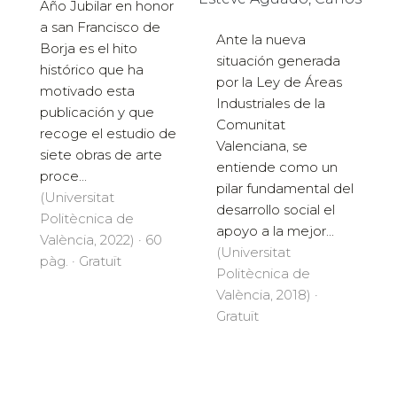
Año Jubilar en honor
a san Francisco de
Ante la nueva
Borja es el hito
situación generada
histórico que ha
por la Ley de Áreas
motivado esta
Industriales de la
publicación y que
Comunitat
recoge el estudio de
Valenciana, se
siete obras de arte
entiende como un
proce...
pilar fundamental del
(Universitat
desarrollo social el
Politècnica de
apoyo a la mejor...
València, 2022) · 60
(Universitat
pàg. · Gratuït
Politècnica de
València, 2018) ·
Gratuït