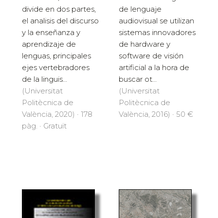
divide en dos partes,
de lenguaje
el analisis del discurso
audiovisual se utilizan
y la enseñanza y
sistemas innovadores
aprendizaje de
de hardware y
lenguas, principales
software de visión
ejes vertebradores
artificial a la hora de
de la linguis...
buscar ot...
(Universitat
(Universitat
Politècnica de
Politècnica de
València, 2020) · 178
València, 2016) · 50 €
pàg. · Gratuït