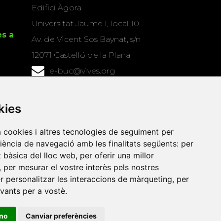
Edifici Àgora
Universitat Jaume I, local 10
es a
Av. de Vicent Sos Baynat, s/n
12071 Castelló de la Plana
e-buc@vives.org
+34 964 72 89 93
kies
Amb el suport
de
a cookies i altres tecnologies de seguiment per
riència de navegació amb les finalitats següents:
per
at bàsica del lloc web
,
per oferir una millor
,
per mesurar el vostre interès pels nostres
er personalitzar les interaccions de màrqueting
,
per
evants per a vostè
.
ino
Canviar preferències