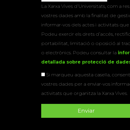
La Xarxa Vives d’Universitats, com a res
vostres dades amb la finalitat de gestio
informar-vos dels actes i activitats que
Podeu exercir els drets d’accés, rectifi
portabilitat, limitació o oposició al tr
o electrònics. Podeu consultar la
info
detallada sobre protecció de dade
Si marqueu aquesta casella, consenti
vostres dades per a enviar-vos informac
activitats que organitza la Xarxa Vives.