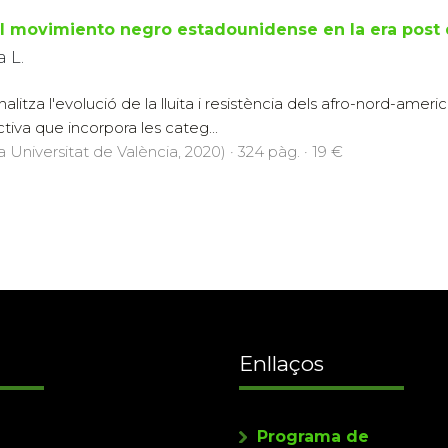
el movimiento negro estadounidense en la era post 
 L.
alitza l'evolució de la lluita i resistència dels afro-nord-ameri
iva que incorpora les categ...
a Universitat de València, 2020) · 324 pàg. · 19 €
Enllaços
Programa de