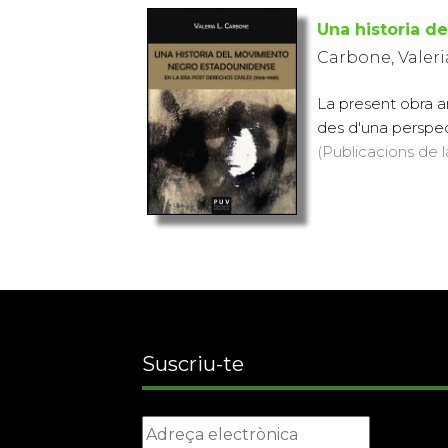
Una historia d
Carbone, Valeria
La present obra an
des d'una perspect
(Publicacions de l
Suscriu-te