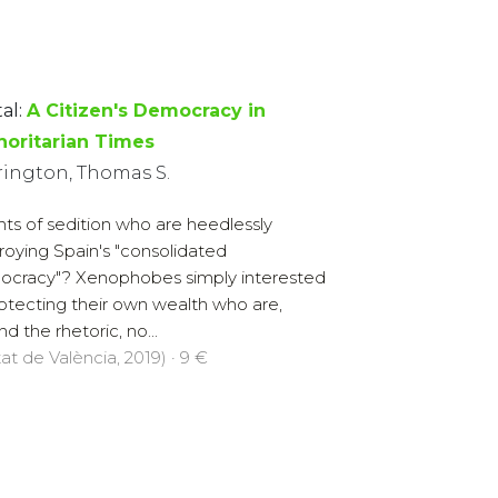
al:
A Citizen's Democracy in
horitarian Times
rington, Thomas S.
ts of sedition who are heedlessly
roying Spain's "consolidated
cracy"? Xenophobes simply interested
rotecting their own wealth who are,
d the rhetoric, no...
at de València, 2019) · 9 €