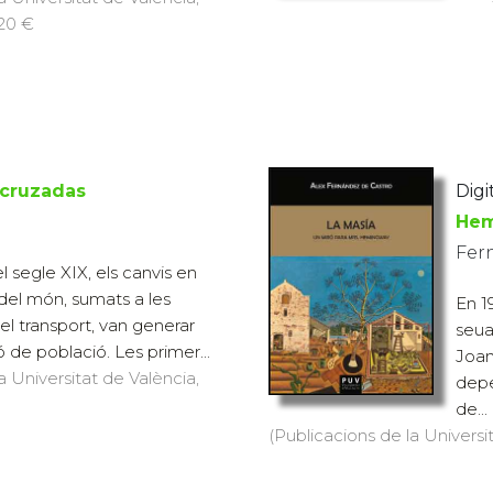
 20 €
 cruzadas
Digit
He
Fer
 segle XIX, els canvis en
 del món, sumats a les
En 1
el transport, van generar
seua
ó de població. Les primer...
Joan
a Universitat de València,
depe
de...
(Publicacions de la Universit