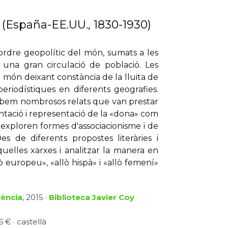
s (España-EE.UU., 1830-1930)
'ordre geopolític del món, sumats a les
 una gran circulació de població. Les
l món deixant constància de la lluita de
eriodístiques en diferents geografies.
trobem nombrosos relats que van prestar
ntació i representació de la «dona» com
exploren formes d'associacionisme i de
es de diferents propostes literàries i
quelles xarxes i analitzar la manera en
ò europeu», «allò hispà» i «allò femení»
lència
, 2015 ·
Biblioteca Javier Coy
 € · castellà