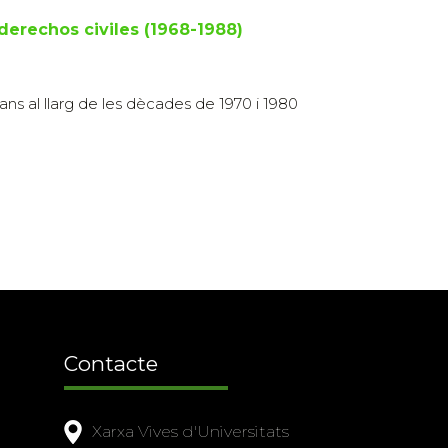
derechos civiles (1968-1988)
cans al llarg de les dècades de 1970 i 1980
Contacte
Xarxa Vives d'Universitats