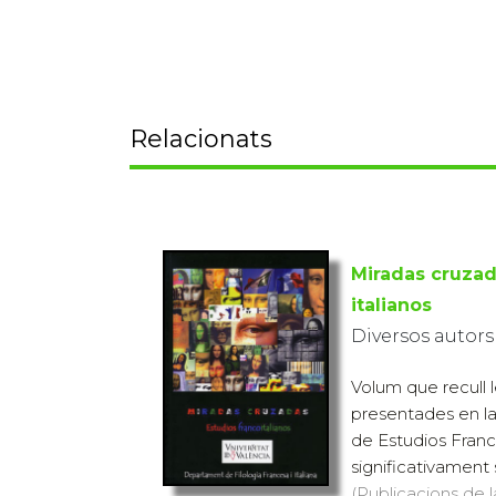
Relacionats
Miradas cruzad
italianos
Diversos autors
Volum que recull 
presentades en la
de Estudios Franco
significativament s
(Publicacions de l