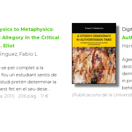
sics to Metaphysics:
Digit
Allegory in the Critical
Aut
. Eliot
Har
ínguez, Fabio L.
Agen
dest
-se per complet a la
demo
iot fou un estudiant seriós de
in p
estudi pretén determinar la
behin
st fet en el seu dese...
(Publicacions de la Universit
, 2011) · 206 pàg. · 11 €