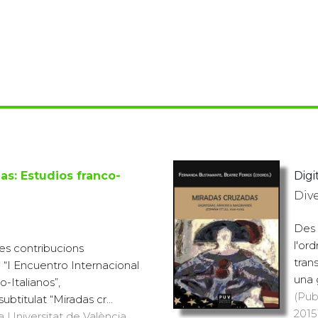
as: Estudios franco-
Digit
Div
Des 
l'or
les contribucions
tran
 “I Encuentro Internacional
una 
-Italianos”,
(Pub
ubtitulat “Miradas cr...
2015
a Universitat de València,