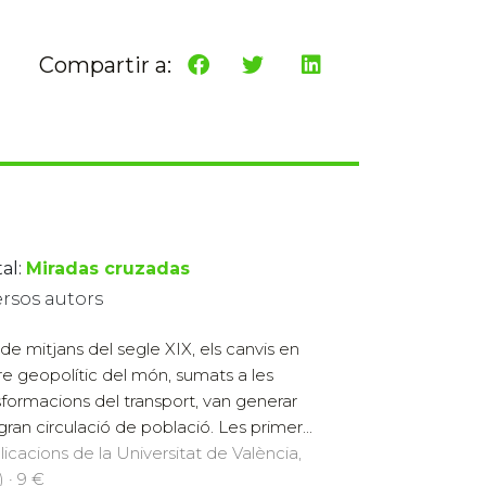
Compartir a:
al:
Miradas cruzadas
ersos autors
de mitjans del segle XIX, els canvis en
dre geopolític del món, sumats a les
sformacions del transport, van generar
gran circulació de població. Les primer...
licacions de la Universitat de València,
) · 9 €