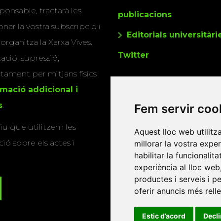
ponsable, tractarà les
publicacions
nar la vostra subscripció i
Editorials universitàri
 organitza la Xarxa Vives.
Twitter
cació, supressió,
actament per mitjans físics
rmació addicional i
s
.
Fem servir coo
u que utilitzem les
Aquest lloc web utilitz
ió sobre els actes i
millorar la vostra expe
habilitar la funcionalit
experiència al lloc web
productes i serveis i p
oferir anuncis més rell
Estic d’acord
Decl