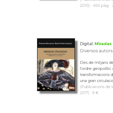
2010) · 450 pàg. ·
Digital:
Miradas
Diversos autors
Des de mitjans del
l'ordre geopolític
transformacions d
una gran circulaci
(Publicacions de l
2017) · 9 €