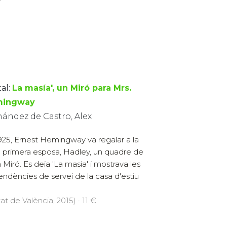
al:
La masía', un Miró para Mrs.
mingway
nández de Castro, Alex
925, Ernest Hemingway va regalar a la
 primera esposa, Hadley, un quadre de
 Miró. Es deia 'La masia' i mostrava les
ndències de servei de la casa d'estiu
at de València, 2015) · 11 €