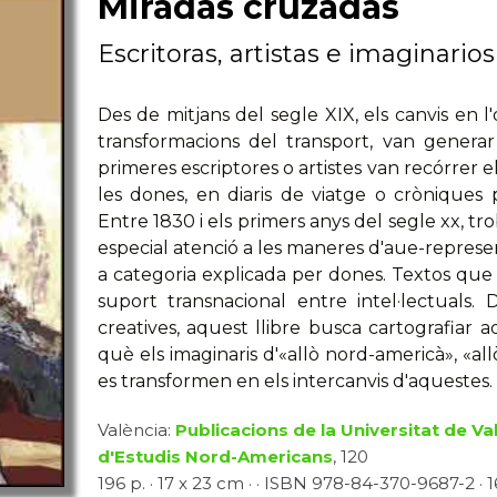
Miradas cruzadas
Escritoras, artistas e imaginario
Des de mitjans del segle XIX, els canvis en l
transformacions del transport, van generar
primeres escriptores o artistes van recórrer e
les dones, en diaris de viatge o cròniques p
Entre 1830 i els primers anys del segle xx, 
especial atenció a les maneres d'aue-represe
a categoria explicada per dones. Textos que 
suport transnacional entre intel·lectuals. D
creatives, aquest llibre busca cartografiar a
què els imaginaris d'«allò nord-americà», «all
es transformen en els intercanvis d'aquestes.
València:
Publicacions de la Universitat de Va
d'Estudis Nord-Americans
, 120
196 p. · 17 x 23 cm · · ISBN 978-84-370-9687-2 · 16