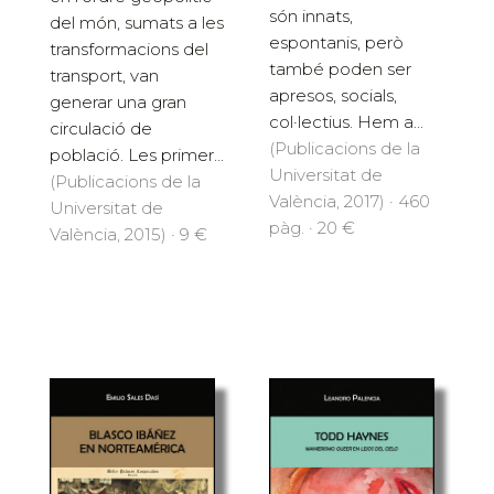
són innats,
del món, sumats a les
espontanis, però
transformacions del
també poden ser
transport, van
apresos, socials,
generar una gran
col·lectius. Hem a...
circulació de
(Publicacions de la
població. Les primer...
Universitat de
(Publicacions de la
València, 2017) · 460
Universitat de
pàg. · 20 €
València, 2015) · 9 €