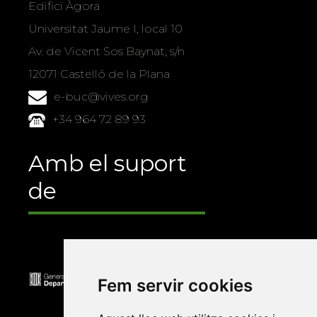
Edifici Àgora
Universitat Jaume I, local 10
Av. de Vicent Sos Baynat, s/n
12071 Castelló de la Plana
e-buc@vives.org
+34 964 72 89 93
Amb el suport
de
Fem servir cookies