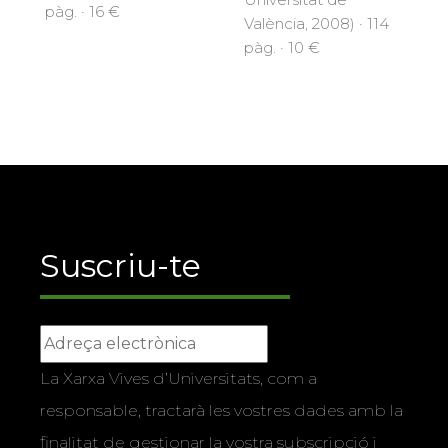
pàg. · 16 €
València, 2008) · 114
pàg. · 10 €
Suscriu-te
La Xarxa Vives d’Universitats, com a
responsable, tractarà les vostres dades amb la
finalitat de gestionar la vostra subscripció i