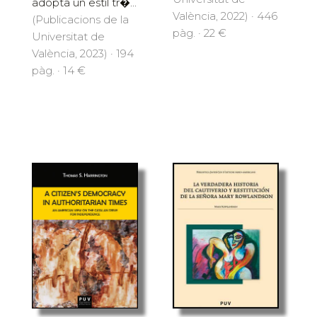
adopta un estil tr�...
València, 2022) · 446
(Publicacions de la
pàg. · 22 €
Universitat de
València, 2023) · 194
pàg. · 14 €