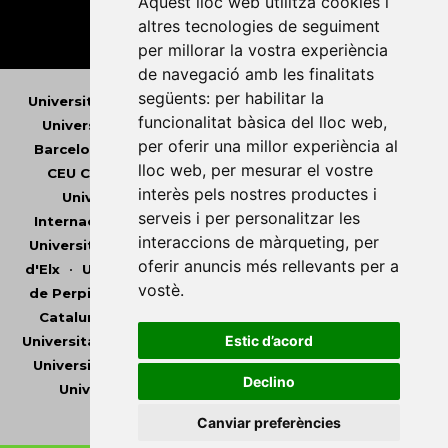
Aquest lloc web utilitza cookies i
altres tecnologies de seguiment
per millorar la vostra experiència
de navegació amb les finalitats
següents:
per habilitar la
Universitat Abat Oliba CEU
•
Universitat d'Alacant
•
funcionalitat bàsica del lloc web
,
Universitat d'Andorra
•
Universitat Autònoma de
per oferir una millor experiència al
Barcelona
•
Universitat de Barcelona
•
Universitat
lloc web
,
per mesurar el vostre
CEU Cardenal Herrera
•
Universitat de Girona
•
interès pels nostres productes i
Universitat de les Illes Balears
•
Universitat
serveis i per personalitzar les
Internacional de Catalunya
•
Universitat Jaume I
•
interaccions de màrqueting
,
per
Universitat de Lleida
•
Universitat Miguel Hernández
oferir anuncis més rellevants per a
d'Elx
•
Universitat Oberta de Catalunya
•
Universitat
vostè
.
de Perpinyà Via Domitia
•
Universitat Politècnica de
Catalunya
•
Universitat Politècnica de València
•
Estic d’acord
Universitat Pompeu Fabra
•
Universitat Ramon Llull
•
Universitat Rovira i Virgili
•
Universitat de Sàsser
•
Declino
Universitat de València
•
Universitat de Vic -
Universitat Central de Catalunya
Canviar preferències