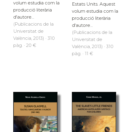
volum estudia com la
Estats Units. Aquest
producció literària
volum estudia com la
d'autore...
producció literària
(Publicacions de la
d'autore...
Universitat de
(Publicacions de la
València, 2013) · 310
Universitat de
pàg. · 20 €
València, 2013) · 310
pàg. · 11 €