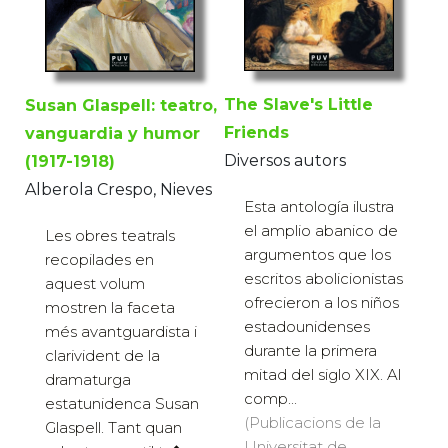
The Slave's Little
Susan Glaspell: teatro,
Friends
vanguardia y humor
Diversos autors
(1917-1918)
Alberola Crespo, Nieves
Esta antología ilustra
el amplio abanico de
Les obres teatrals
argumentos que los
recopilades en
escritos abolicionistas
aquest volum
ofrecieron a los niños
mostren la faceta
estadounidenses
més avantguardista i
durante la primera
clarivident de la
mitad del siglo XIX. Al
dramaturga
comp...
estatunidenca Susan
(Publicacions de la
Glaspell. Tant quan
Universitat de