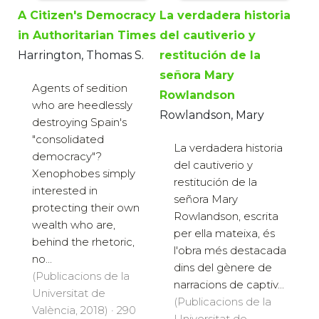
A Citizen's Democracy
La verdadera historia
in Authoritarian Times
del cautiverio y
Harrington, Thomas S.
restitución de la
señora Mary
Agents of sedition
Rowlandson
who are heedlessly
Rowlandson, Mary
destroying Spain's
"consolidated
La verdadera historia
democracy"?
del cautiverio y
Xenophobes simply
restitución de la
interested in
señora Mary
protecting their own
Rowlandson, escrita
wealth who are,
per ella mateixa, és
behind the rhetoric,
l'obra més destacada
no...
dins del gènere de
(Publicacions de la
narracions de captiv...
Universitat de
(Publicacions de la
València, 2018) · 290
Universitat de