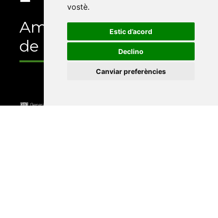
vostè
.
Amb el suport
Estic d’acord
de
Declino
Canviar preferències
Universitat Abat Oliba CEU
•
Universitat d'Alacant
•
Universitat d'Andorra
•
Universitat Autònoma de
Barcelona
•
Universitat de Barcelona
•
Universitat
CEU Cardenal Herrera
•
Universitat de Girona
•