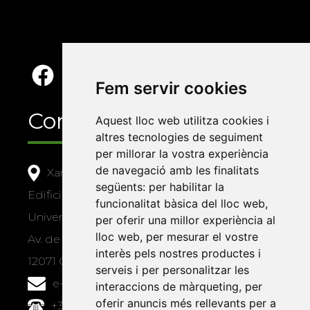
Fem servir cookies
Contacte
Aquest lloc web utilitza cookies i
altres tecnologies de seguiment
per millorar la vostra experiència
de navegació amb les finalitats
Xarxa Vives d'Universitats
següents:
per habilitar la
Edifici Àgora
funcionalitat bàsica del lloc web
,
Universitat Jaume I, local 10
per oferir una millor experiència al
lloc web
,
per mesurar el vostre
Av. de Vicent Sos Baynat, s/n
interès pels nostres productes i
12071 Castelló de la Plana
serveis i per personalitzar les
e-buc@vives.org
interaccions de màrqueting
,
per
oferir anuncis més rellevants per a
+34 964 72 89 93