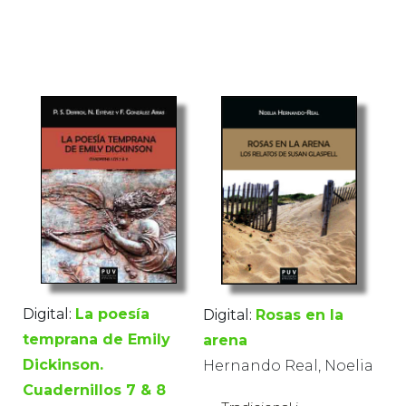
Digital:
La poesía
Digital:
Rosas en la
temprana de Emily
arena
Dickinson.
Hernando Real, Noelia
Cuadernillos 7 & 8