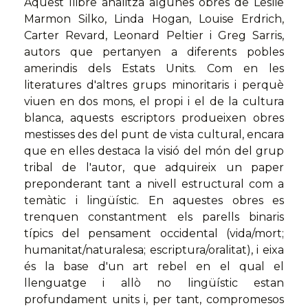
Aquest llibre analitza algunes obres de Leslie
Marmon Silko, Linda Hogan, Louise Erdrich,
Carter Revard, Leonard Peltier i Greg Sarris,
autors que pertanyen a diferents pobles
amerindis dels Estats Units. Com en les
literatures d'altres grups minoritaris i perquè
viuen en dos mons, el propi i el de la cultura
blanca, aquests escriptors produeixen obres
mestisses des del punt de vista cultural, encara
que en elles destaca la visió del món del grup
tribal de l'autor, que adquireix un paper
preponderant tant a nivell estructural com a
temàtic i lingüístic. En aquestes obres es
trenquen constantment els parells binaris
típics del pensament occidental (vida/mort;
humanitat/naturalesa; escriptura/oralitat), i eixa
és la base d'un art rebel en el qual el
llenguatge i allò no lingüístic estan
profundament units i, per tant, compromesos