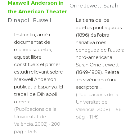
Maxwell Anderson in
Orne Jewett, Sarah
the American Theater
La tierra de los
Dinapoli, Russell
abetos puntiagudos
Instructiu, amè i
(1896) és l'obra
documentat de
narrativa més
manera superba,
coneguda de l'autora
aquest llibre
nord-americana
constitueix el primer
Sarah Orne Jewett
estudi rellevant sobre
(1849-1909). Relata
Maxwell Anderson
les vivències d'una
publicat a Espanya. El
escriptora ...
treball de DiNapoli
(Publicacions de la
ofereix...
Universitat de
(Publicacions de la
València, 2008) · 156
Universitat de
pàg. · 11 €
València, 2002) · 200
pàg. · 15 €