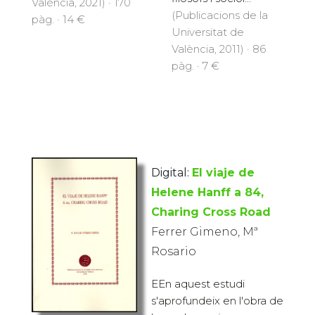
València, 2021) · 170
(Publicacions de la
pàg. · 14 €
Universitat de
València, 2011) · 86
pàg. · 7 €
Digital:
El viaje de
Helene Hanff a 84,
Charing Cross Road
Ferrer Gimeno, Mª
Rosario
EEn aquest estudi
s'aprofundeix en l'obra de