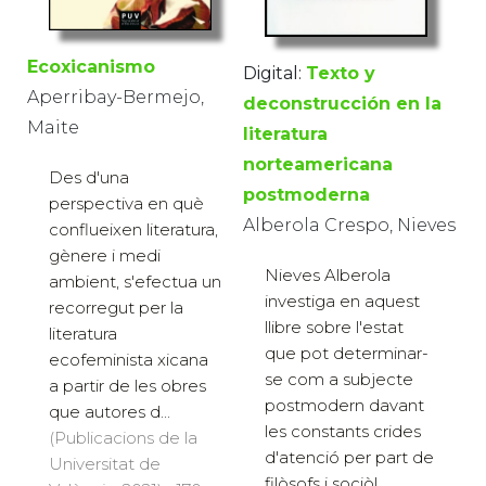
Ecoxicanismo
Digital:
Texto y
Aperribay-Bermejo,
deconstrucción en la
Maite
literatura
norteamericana
Des d'una
postmoderna
perspectiva en què
Alberola Crespo, Nieves
conflueixen literatura,
gènere i medi
Nieves Alberola
ambient, s'efectua un
investiga en aquest
recorregut per la
llibre sobre l'estat
literatura
que pot determinar-
ecofeminista xicana
se com a subjecte
a partir de les obres
postmodern davant
que autores d...
les constants crides
(Publicacions de la
d'atenció per part de
Universitat de
filòsofs i sociòl...