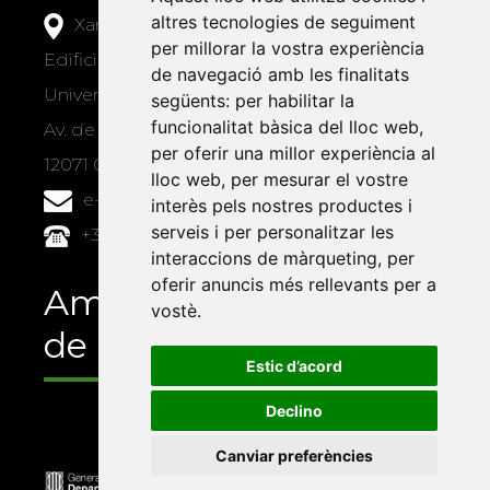
altres tecnologies de seguiment
Xarxa Vives d'Universitats
per millorar la vostra experiència
Edifici Àgora
de navegació amb les finalitats
Universitat Jaume I, local 10
següents:
per habilitar la
funcionalitat bàsica del lloc web
,
Av. de Vicent Sos Baynat, s/n
per oferir una millor experiència al
12071 Castelló de la Plana
lloc web
,
per mesurar el vostre
e-buc@vives.org
interès pels nostres productes i
serveis i per personalitzar les
+34 964 72 89 93
interaccions de màrqueting
,
per
oferir anuncis més rellevants per a
Amb el suport
vostè
.
de
Estic d’acord
Declino
Canviar preferències