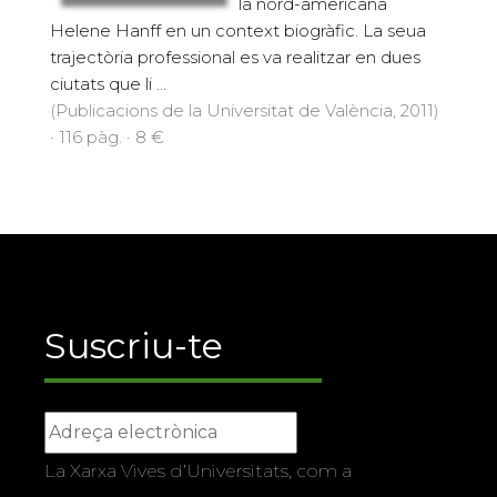
la nord-americana
Helene Hanff en un context biogràfic. La seua
trajectòria professional es va realitzar en dues
ciutats que li ...
(Publicacions de la Universitat de València, 2011)
· 116 pàg. · 8 €
Suscriu-te
La Xarxa Vives d’Universitats, com a