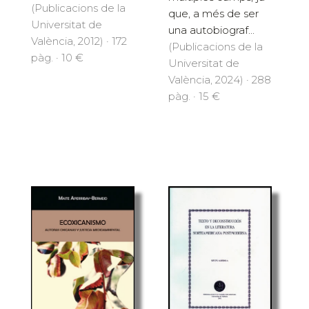
(Publicacions de la
que, a més de ser
Universitat de
una autobiograf...
València, 2012) · 172
(Publicacions de la
pàg. · 10 €
Universitat de
València, 2024) · 288
pàg. · 15 €