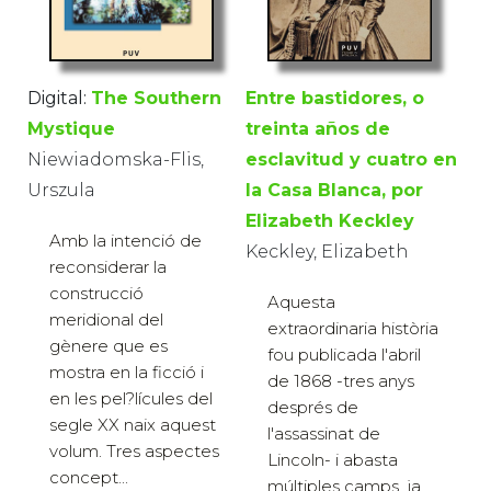
Entre bastidores, o
Digital:
The Southern
treinta años de
Mystique
esclavitud y cuatro en
Niewiadomska-Flis,
la Casa Blanca, por
Urszula
Elizabeth Keckley
Amb la intenció de
Keckley, Elizabeth
reconsiderar la
construcció
Aquesta
meridional del
extraordinaria història
gènere que es
fou publicada l'abril
mostra en la ficció i
de 1868 -tres anys
en les pel?lícules del
després de
segle XX naix aquest
l'assassinat de
volum. Tres aspectes
Lincoln- i abasta
concept...
múltiples camps, ja