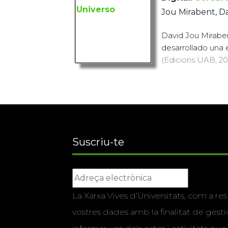
Jou Mirabent, D
David Jou Miraben
desarrollado una 
(Edicions UAB, 201
Suscriu-te
La Xarxa Vives d’Universitats, com a res
vostres dades amb la finalitat de gestio