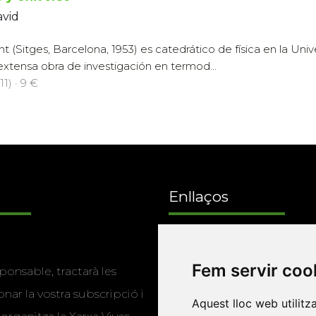
avid
t (Sitges, Barcelona, 1953) es catedrático de física en la Un
extensa obra de investigación en termod...
1) · 9 €
Enllaços
Programa de
Fem servir coo
ponsable, tractarà les
publicacions
nar la vostra subscripció i
Aquest lloc web utilitz
Editorials universitàri