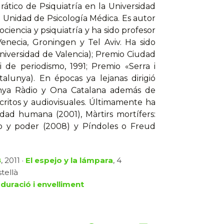
ático de Psiquiatría en la Universidad
 Unidad de Psicología Médica. Es autor
iencia y psiquiatría y ha sido profesor
Venecia, Groningen y Tel Aviv. Ha sido
niversidad de Valencia); Premio Ciudad
 de periodismo, 1991; Premio «Serra i
talunya). En épocas ya lejanas dirigió
unya Ràdio y Ona Catalana además de
critos y audiovisuales. Últimamente ha
idad humana (2001), Màrtirs mortífers:
bro y poder (2008) y Píndoles o Freud
B
, 2011 ·
El espejo y la lámpara
, 4
tellà
duració i envelliment