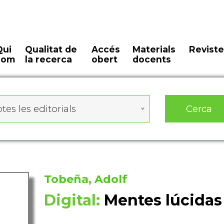
Qui
Qualitat de
Accés
Materials
Reviste
som
la recerca
obert
docents
Cerca
tes les editorials
Tobeña, Adolf
Digital:
Mentes lúcidas