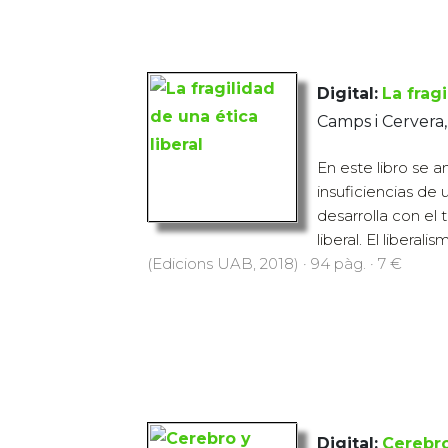
Digital:
La fragi
Camps i Cervera,
En este libro se a
insuficiencias de
desarrolla con el
liberal. El liberali
(Edicions UAB, 2018) · 94 pàg. · 7 €
Digital:
Cerebro