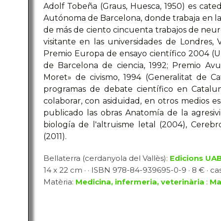
Adolf Tobeña (Graus, Huesca, 1950) es catedr
Autónoma de Barcelona, donde trabaja en la
de más de ciento cincuenta trabajos de neuroc
visitante en las universidades de Londres, 
Premio Europa de ensayo científico 2004 (U
de Barcelona de ciencia, 1992; Premio Avui
Moret» de civismo, 1994 (Generalitat de Ca
programas de debate científico en Catal
colaborar, con asiduidad, en otros medios es
publicado las obras Anatomía de la agresiv
biología de l'altruisme letal (2004), Cere
(2011).
Bellaterra (cerdanyola del Vallès):
Edicions UA
14 x 22 cm · · ISBN 978-84-939695-0-9 · 8 € · cas
Matèria:
Medicina, infermeria, veterinària
:
Ma