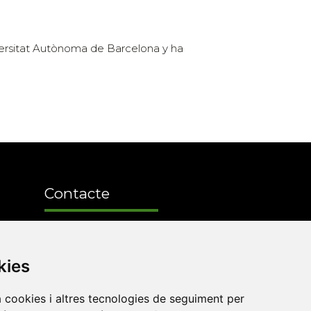
iversitat Autònoma de Barcelona y ha
Contacte
Xarxa Vives d'Universitats
Edifici Àgora
kies
Universitat Jaume I, local 10
a cookies i altres tecnologies de seguiment per
es a
Av. de Vicent Sos Baynat, s/n