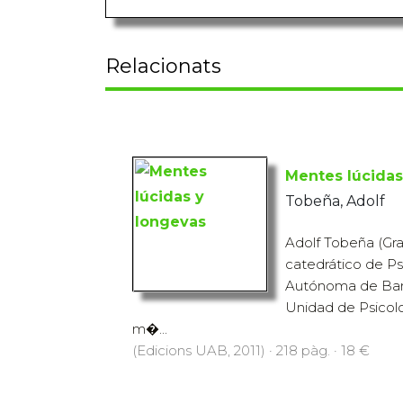
Relacionats
Mentes lúcidas
Tobeña, Adolf
Adolf Tobeña (Gra
catedrático de Psi
Autónoma de Barc
Unidad de Psicolo
m�...
(Edicions UAB, 2011) · 218 pàg. · 18 €