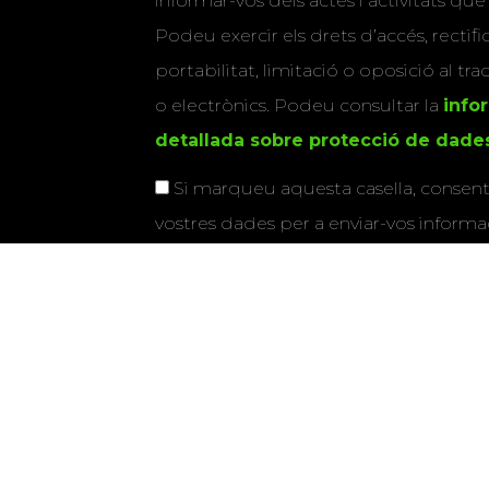
informar-vos dels actes i activitats que
Podeu exercir els drets d’accés, rectifi
portabilitat, limitació o oposició al tr
o electrònics. Podeu consultar la
info
detallada sobre protecció de dade
Si marqueu aquesta casella, consenti
vostres dades per a enviar-vos informac
activitats que organitza la Xarxa Vives.