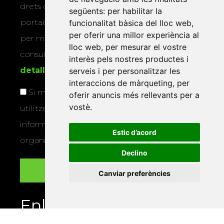
drets d’accés, rectificació, supressió,
següents:
per habilitar la
portabilitat, limitació o oposició al tractament
funcionalitat bàsica del lloc web
,
per oferir una millor experiència al
per mitjans físics o electrònics. Podeu
lloc web
,
per mesurar el vostre
consultar la
informació addicional i
interès pels nostres productes i
detallada sobre protecció de dades
.
serveis i per personalitzar les
interaccions de màrqueting
,
per
Si marqueu aquesta casella, consentiu que
oferir anuncis més rellevants per a
vostè
.
utilitzem les vostres dades per a enviar-vos
informació sobre els actes i activitats que
Estic d’acord
organitza la Xarxa Vives.
Declino
Canviar preferències
Enllaços