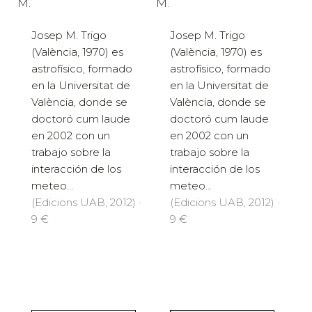
M.
M.
Josep M. Trigo
Josep M. Trigo
(València, 1970) es
(València, 1970) es
astrofísico, formado
astrofísico, formado
en la Universitat de
en la Universitat de
València, donde se
València, donde se
doctoró cum laude
doctoró cum laude
en 2002 con un
en 2002 con un
trabajo sobre la
trabajo sobre la
interacción de los
interacción de los
meteo...
meteo...
(Edicions UAB, 2012) ·
(Edicions UAB, 2012) ·
9 €
9 €