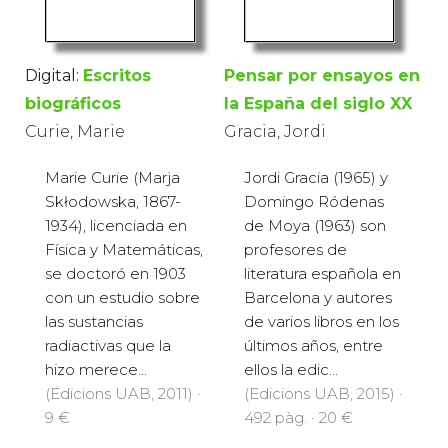
Digital:
Escritos
Pensar por ensayos en
biográficos
la España del siglo XX
Curie, Marie
Gracia, Jordi
Marie Curie (Marja
Jordi Gracia (1965) y
Skłodowska, 1867-
Domingo Ródenas
1934), licenciada en
de Moya (1963) son
Física y Matemáticas,
profesores de
se doctoró en 1903
literatura española en
con un estudio sobre
Barcelona y autores
las sustancias
de varios libros en los
radiactivas que la
últimos años, entre
hizo merece...
ellos la edic...
(Edicions UAB, 2011) ·
(Edicions UAB, 2015) ·
9 €
492 pàg. · 20 €