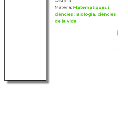
castellà
Matèria:
Matemàtiques i
ciències
:
Biologia, ciències
de la vida