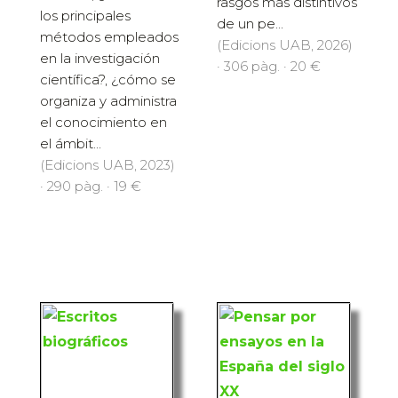
rasgos más distintivos
los principales
de un pe...
métodos empleados
(Edicions UAB, 2026)
en la investigación
· 306 pàg. · 20 €
científica?, ¿cómo se
organiza y administra
el conocimiento en
el ámbit...
(Edicions UAB, 2023)
· 290 pàg. · 19 €