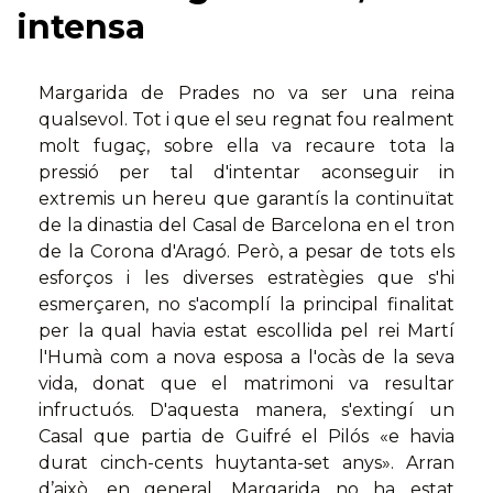
intensa
Margarida de Prades no va ser una reina
qualsevol. Tot i que el seu regnat fou realment
molt fugaç, sobre ella va recaure tota la
pressió per tal d'intentar aconseguir in
extremis un hereu que garantís la continuïtat
de la dinastia del Casal de Barcelona en el tron
de la Corona d'Aragó. Però, a pesar de tots els
esforços i les diverses estratègies que s'hi
esmerçaren, no s'acomplí la principal finalitat
per la qual havia estat escollida pel rei Martí
l'Humà com a nova esposa a l'ocàs de la seva
vida, donat que el matrimoni va resultar
infructuós. D'aquesta manera, s'extingí un
Casal que partia de Guifré el Pilós «e havia
durat cinch-cents huytanta-set anys». Arran
d’això, en general, Margarida no ha estat