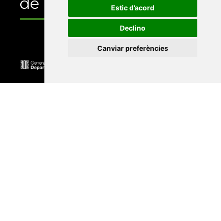
de
Estic d’acord
Declino
Canviar preferències
Universitat Abat Oliba CEU
•
Universitat d'Alacant
•
Universitat d'Andorra
•
Universitat Autònoma de
Barcelona
•
Universitat de Barcelona
•
Universitat
CEU Cardenal Herrera
•
Universitat de Girona
•
Universitat de les Illes Balears
•
Universitat
Internacional de Catalunya
•
Universitat Jaume I
•
Universitat de Lleida
•
Universitat Miguel Hernández