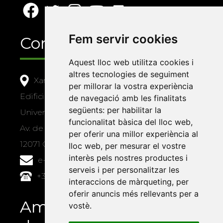
Fem servir cookies
Contacte
Aquest lloc web utilitza cookies i
altres tecnologies de seguiment
Xarxa Vives d'Universitats
per millorar la vostra experiència
Edifici Àgora
de navegació amb les finalitats
següents:
per habilitar la
Universitat Jaume I, local 10
funcionalitat bàsica del lloc web
,
Av. de Vicent Sos Baynat, s/n
per oferir una millor experiència al
12071 Castelló de la Plana
lloc web
,
per mesurar el vostre
interès pels nostres productes i
e-buc@vives.org
serveis i per personalitzar les
+34 964 72 89 93
interaccions de màrqueting
,
per
oferir anuncis més rellevants per a
Amb el suport
vostè
.