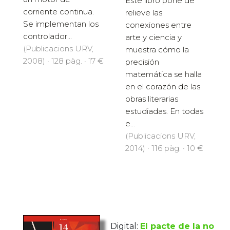
Este libro pone de
corriente continua.
relieve las
Se implementan los
conexiones entre
controlador...
arte y ciencia y
(Publicacions URV,
muestra cómo la
2008) · 128 pàg. · 17 €
precisión
matemática se halla
en el corazón de las
obras literarias
estudiadas. En todas
e...
(Publicacions URV,
2014) · 116 pàg. · 10 €
Digital:
El pacte de la no