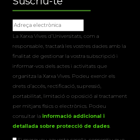
Suscriu-te
La Xarxa Vives d’Universitats, com a
responsable, tractarà les vostres dades amb la
finalitat de gestionar la vostra subscripció i
informar-vos dels actes i activitats que
organitza la Xarxa Vives. Podeu exercir els
drets d’accés, rectificació, supressió,
portabilitat, limitació o oposició al tractament
per mitjans físics o electrònics. Podeu
consultar la
informació addicional i
detallada sobre protecció de dades
.
Si marqueu aquesta casella, consentiu que