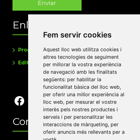
Enllaços
Fem servir cookies
Aquest lloc web utilitza cookies i
Programa de publicacions
altres tecnologies de seguiment
Editorials universitàries a Twitter
per millorar la vostra experiència
de navegació amb les finalitats
següents:
per habilitar la
funcionalitat bàsica del lloc web
,
per oferir una millor experiència al
lloc web
,
per mesurar el vostre
interès pels nostres productes i
serveis i per personalitzar les
Contacte
interaccions de màrqueting
,
per
oferir anuncis més rellevants per a
vostè
.