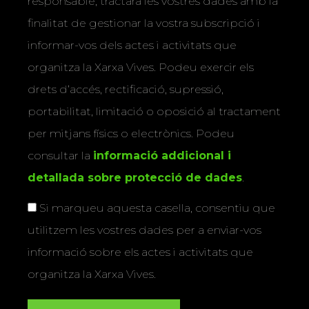
responsable, tractarà les vostres dades amb la
finalitat de gestionar la vostra subscripció i
informar-vos dels actes i activitats que
organitza la Xarxa Vives. Podeu exercir els
drets d’accés, rectificació, supressió,
portabilitat, limitació o oposició al tractament
per mitjans físics o electrònics. Podeu
consultar la
informació addicional i
detallada sobre protecció de dades
.
Si marqueu aquesta casella, consentiu que
utilitzem les vostres dades per a enviar-vos
informació sobre els actes i activitats que
organitza la Xarxa Vives.