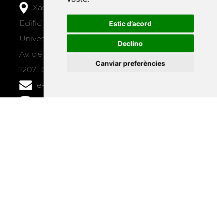
Xarxa Vives d'Universitats
Edifici Àgora
Estic d’acord
Universitat Jaume I, local 10
Declino
Av. de Vicent Sos Baynat, s/n
Canviar preferències
12071 Castelló de la Plana
e-buc@vives.org
+34 964 72 89 93
Amb el suport
de