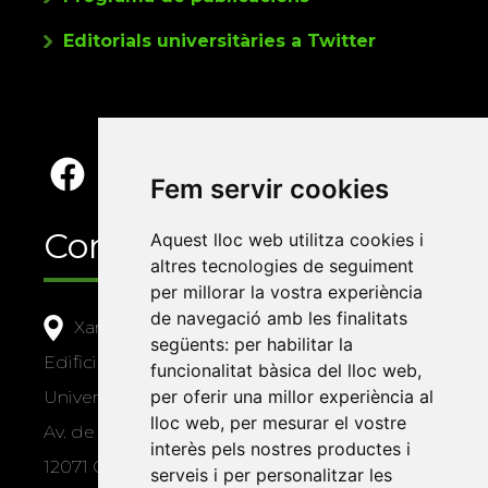
Editorials universitàries a Twitter
Fem servir cookies
Contacte
Aquest lloc web utilitza cookies i
altres tecnologies de seguiment
per millorar la vostra experiència
de navegació amb les finalitats
Xarxa Vives d'Universitats
següents:
per habilitar la
Edifici Àgora
funcionalitat bàsica del lloc web
,
per oferir una millor experiència al
Universitat Jaume I, local 10
lloc web
,
per mesurar el vostre
Av. de Vicent Sos Baynat, s/n
interès pels nostres productes i
12071 Castelló de la Plana
serveis i per personalitzar les