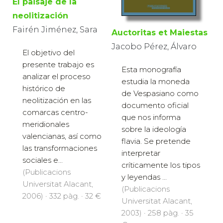
El paisaje de la
neolitización
Fairén Jiménez, Sara
Auctoritas et Maiestas
Jacobo Pérez, Álvaro
El objetivo del
presente trabajo es
Esta monografía
analizar el proceso
estudia la moneda
histórico de
de Vespasiano como
neolitización en las
documento oficial
comarcas centro-
que nos informa
meridionales
sobre la ideología
valencianas, así como
flavia. Se pretende
las transformaciones
interpretar
sociales e...
críticamente los tipos
(Publicacions
y leyendas ...
Universitat Alacant,
(Publicacions
2006) · 332 pàg. · 32 €
Universitat Alacant,
2003) · 258 pàg. · 35