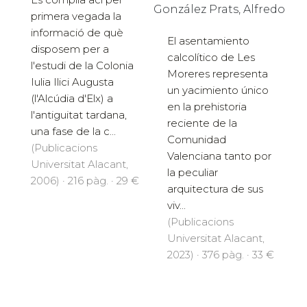
González Prats, Alfredo
primera vegada la
informació de què
El asentamiento
disposem per a
calcolítico de Les
l'estudi de la Colonia
Moreres representa
Iulia Ilici Augusta
un yacimiento único
(l'Alcúdia d'Elx) a
en la prehistoria
l'antiguitat tardana,
reciente de la
una fase de la c...
Comunidad
(Publicacions
Valenciana tanto por
Universitat Alacant,
la peculiar
2006) · 216 pàg. · 29 €
arquitectura de sus
viv...
(Publicacions
Universitat Alacant,
2023) · 376 pàg. · 33 €