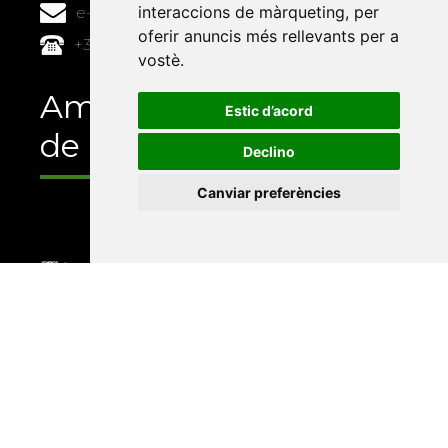
interaccions de màrqueting
,
per
e-buc@vives.org
oferir anuncis més rellevants per a
+34 964 72 89 93
vostè
.
Amb el suport
Estic d’acord
de
Declino
Canviar preferències
Universitat Abat Oliba CEU
•
Universitat d'Alacant
•