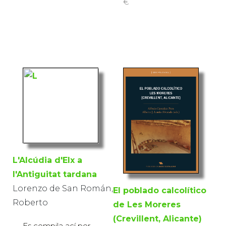
€
L'Alcúdia d'Elx a
l'Antiguitat tardana
Lorenzo de San Román,
El poblado calcolítico
Roberto
de Les Moreres
(Crevillent, Alicante)
Es compila ací per