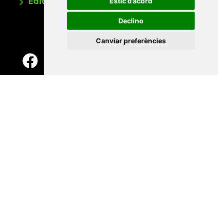
Estic d’acord
Editorials universitàries a Twitter
Declino
Canviar preferències
Contacte
Xarxa Vives d'Universitats
Edifici Àgora
Universitat Jaume I, local 10
Av. de Vicent Sos Baynat, s/n
12071 Castelló de la Plana
e-buc@vives.org