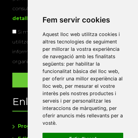
consultar la
informació addicional i
Fem servir cookies
detallada sobre protecció de dades
.
Si marqueu aquesta casella, consentiu que
Aquest lloc web utilitza cookies i
altres tecnologies de seguiment
utilitzem les vostres dades per a enviar-vos
per millorar la vostra experiència
informació sobre els actes i activitats que
de navegació amb les finalitats
organitza la Xarxa Vives.
següents:
per habilitar la
funcionalitat bàsica del lloc web
,
per oferir una millor experiència al
lloc web
,
per mesurar el vostre
interès pels nostres productes i
Enllaços
serveis i per personalitzar les
interaccions de màrqueting
,
per
oferir anuncis més rellevants per a
vostè
.
Programa de publicacions