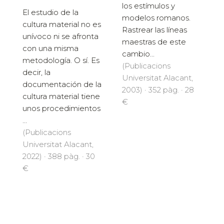
los estímulos y
El estudio de la
modelos romanos.
cultura material no es
Rastrear las líneas
unívoco ni se afronta
maestras de este
con una misma
cambio...
metodología. O sí. Es
(Publicacions
decir, la
Universitat Alacant,
documentación de la
2003) · 352 pàg. · 28
cultura material tiene
€
unos procedimientos
...
(Publicacions
Universitat Alacant,
2022) · 388 pàg. · 30
€