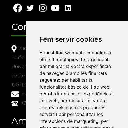
Contacte
Fem servir cookies
Xarxa Vives d'Universitats
Aquest lloc web utilitza cookies i
Edifici Àgora
altres tecnologies de seguiment
per millorar la vostra experiència
Universitat Jaume I, local 10
de navegació amb les finalitats
Av. de Vicent Sos Baynat, s/n
següents:
per habilitar la
12071 Castelló de la Plana
funcionalitat bàsica del lloc web
,
per oferir una millor experiència al
e-buc@vives.org
lloc web
,
per mesurar el vostre
+34 964 72 89 93
interès pels nostres productes i
serveis i per personalitzar les
Amb el suport
interaccions de màrqueting
,
per