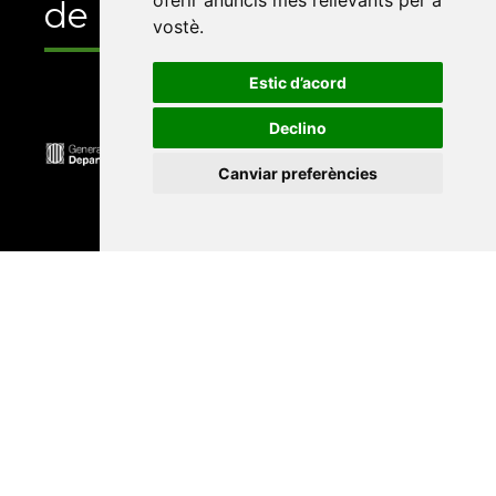
oferir anuncis més rellevants per a
de
vostè
.
Estic d’acord
Declino
Canviar preferències
Universitat Abat Oliba CEU
•
Universitat d'Alacant
•
Universitat d'Andorra
•
Universitat Autònoma de
Barcelona
•
Universitat de Barcelona
•
Universitat
CEU Cardenal Herrera
•
Universitat de Girona
•
Universitat de les Illes Balears
•
Universitat
Internacional de Catalunya
•
Universitat Jaume I
•
Universitat de Lleida
•
Universitat Miguel Hernández