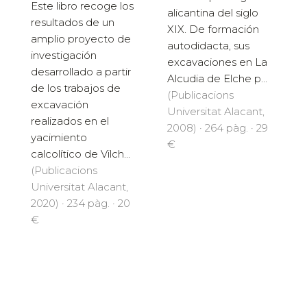
Este libro recoge los
alicantina del siglo
resultados de un
XIX. De formación
amplio proyecto de
autodidacta, sus
investigación
excavaciones en La
desarrollado a partir
Alcudia de Elche p...
de los trabajos de
(Publicacions
excavación
Universitat Alacant,
realizados en el
2008) · 264 pàg. · 29
yacimiento
€
calcolítico de Vilch...
(Publicacions
Universitat Alacant,
2020) · 234 pàg. · 20
€