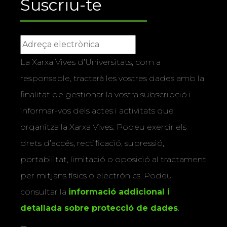
Suscriu-te
La Xarxa Vives d’Universitats, com a
responsable, tractarà les vostres dades amb la
finalitat de gestionar la vostra subscripció i
informar-vos dels actes i activitats que
organitza la Xarxa Vives. Podeu exercir els
drets d’accés, rectificació, supressió,
portabilitat, limitació o oposició al tractament
per mitjans físics o electrònics. Podeu
consultar la
informació addicional i
detallada sobre protecció de dades
.