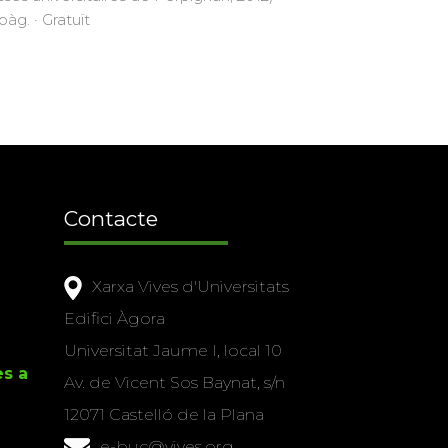
pàg. · Gratuït
Contacte
Xarxa Vives d'Universitats
Edifici Àgora
Universitat Jaume I, local 10
es a
Av. de Vicent Sos Baynat, s/n
12071 Castelló de la Plana
e-buc@vives.org