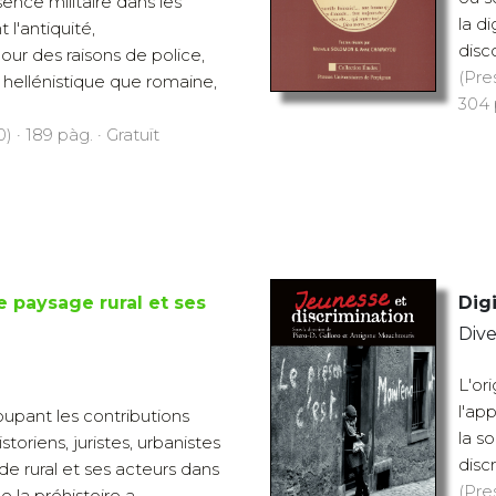
ence militaire dans les
la d
l'antiquité,
disc
our des raisons de police,
(Pre
hellénistique que romaine,
304 
 · 189 pàg. · Gratuït
e paysage rural et ses
Digi
Dive
L'or
l'ap
upant les contributions
la s
toriens, juristes, urbanistes
discr
e rural et ses acteurs dans
(Pre
 la préhistoire a...