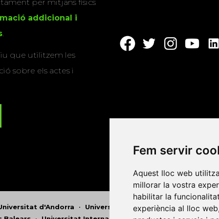
actament per mitjans físics
rmació addicional i
s
.
u que utilitzem les
ió sobre els actes i
Fem servir coo
Aquest lloc web utilitz
millorar la vostra expe
habilitar la funcionalit
Universitat d'Andorra
•
Universitat Autònoma de Barcelona
experiència al lloc web
es Balears
•
Universitat Internacional de Catalunya
•
Univers