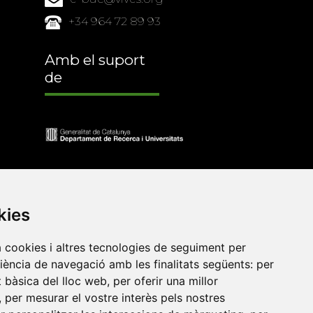
+34 964 72 89 93
Amb el suport
de
kies
a cookies i altres tecnologies de seguiment per
riència de navegació amb les finalitats següents:
per
at bàsica del lloc web
,
per oferir una millor
•
Universitat de Barcelona
•
Universitat CEU Cardenal
,
per mesurar el vostre interès pels nostres
itat Jaume I
•
Universitat de Lleida
•
Universitat Miguel