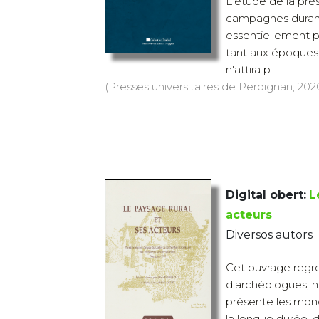
L'étude de la prés
campagnes durant 
essentiellement p
tant aux époques 
n'attira p...
(Presses universitaires de Perpignan, 2020)
Digital obert:
L
acteurs
Diversos autors
Cet ouvrage regro
d'archéologues, his
présente les mond
la longue durée, de