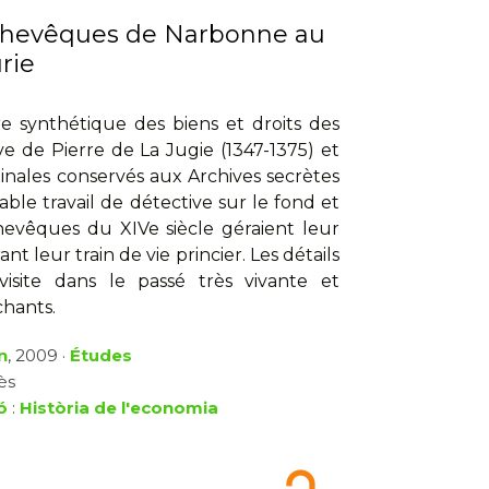
rchevêques de Narbonne au
rie
ire synthétique des biens et droits des
ve de Pierre de La Jugie (1347-1375) et
inales conservés aux Archives secrètes
able travail de détective sur le fond et
evêques du XIVe siècle géraient leur
t leur train de vie princier. Les détails
isite dans le passé très vivante et
chants.
n
, 2009 ·
Études
ès
ó
:
Història de l'economia