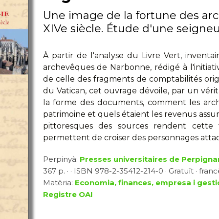
Une image de la fortune des a
XIVe siècle. Étude d'une seigneu
À partir de l'analyse du Livre Vert, inventa
archevêques de Narbonne, rédigé à l'initiati
de celle des fragments de comptabilités orig
du Vatican, cet ouvrage dévoile, par un vérit
la forme des documents, comment les arch
patrimoine et quels étaient les revenus assuran
pittoresques des sources rendent cette v
permettent de croiser des personnages atta
Perpinyà:
Presses universitaires de Perpigna
367 p. · · ISBN 978-2-35412-214-0 · Gratuït · franc
Matèria:
Economia, finances, empresa i gesti
Registre OAI