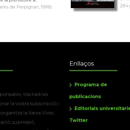
284 
aires de Perpignan, 1998) ·
Enllaços
Programa de
ponsable, tractarà les
publicacions
nar la vostra subscripció i
Editorials universitàri
 organitza la Xarxa Vives.
Twitter
cació, supressió,