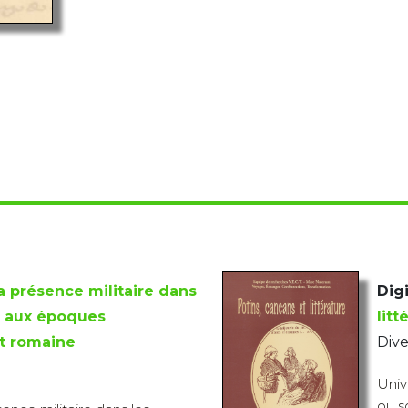
a présence militaire dans
Digi
 aux époques
litt
et romaine
Dive
Univ
ou s