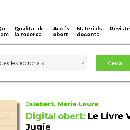
Qui
Qualitat de
Accés
Materials
Reviste
som
la recerca
obert
docents
Cerca
tes les editorials
Jalabert, Marie-Laure
Digital obert:
Le Livre 
Jugie