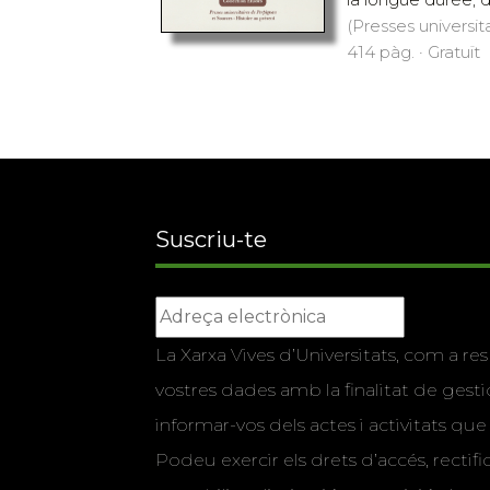
(Presses universit
414 pàg. · Gratuït
Suscriu-te
La Xarxa Vives d’Universitats, com a res
vostres dades amb la finalitat de gestio
informar-vos dels actes i activitats que
Podeu exercir els drets d’accés, rectifi