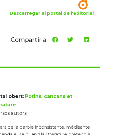
Descarregar al portal de l'editorial
Compartir a:
tal obert:
Potins, cancans et
érature
rsos autors
ers de la parole inconsistante, médisante
candaleuse quand la littérature prétend à