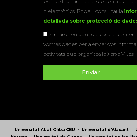
portabilitat, limitació o oposició al tr
o electrònics. Podeu consultar la
info
detallada sobre protecció de dade
Si marqueu aquesta casella, consenti
vostres dades per a enviar-vos informac
activitats que organitza la Xarxa Vives.
Universitat Abat Oliba CEU
•
Universitat d'Alacant
•
Herrera
•
Universitat de Girona
•
Universitat de les Ill