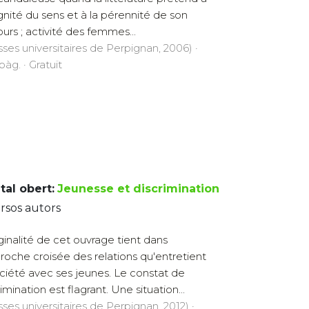
ignité du sens et à la pérennité de son
ours ; activité des femmes...
sses universitaires de Perpignan, 2006) ·
pàg. · Gratuït
tal obert:
Jeunesse et discrimination
rsos autors
iginalité de cet ouvrage tient dans
proche croisée des relations qu'entretient
ociété avec ses jeunes. Le constat de
imination est flagrant. Une situation...
sses universitaires de Perpignan, 2012) ·