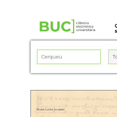
Actualitza les preferències de les cookies
To