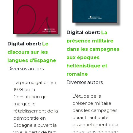
Digital obert:
La
présence militaire
Digital obert:
Le
dans les campagnes
discours sur les
aux époques
langues d'Espagne
hellénistique et
Diversos autors
romaine
Diversos autors
La promulgation en
1978 de la
L'étude de la
Constitution qui
présence militaire
marque le
dans les campagnes
rétablissement de la
durant l'antiquité,
démocratie en
essentiellement pour
Espagne a ouvert la
des raisons de police,
voie, à partir de l'art.