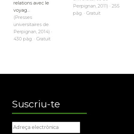
relations avec le
Perpignan, 2011) · 255
voyag...
pàg. · Gratuït
(Presses
universitaires de
Perpignan, 2014) ·
430 pàg. · Gratuït
Suscriu-te