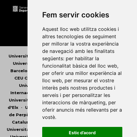
Fem servir cookies
Aquest lloc web utilitza cookies i
altres tecnologies de seguiment
per millorar la vostra experiència
de navegació amb les finalitats
Universitat Abat Oliba CEU
•
Universitat d'Alacant
•
següents:
per habilitar la
Universitat d'Andorra
•
Universitat Autònoma de
funcionalitat bàsica del lloc web
,
Barcelona
•
Universitat de Barcelona
•
Universitat
per oferir una millor experiència al
CEU Cardenal Herrera
•
Universitat de Girona
•
lloc web
,
per mesurar el vostre
Universitat de les Illes Balears
•
Universitat
interès pels nostres productes i
Internacional de Catalunya
•
Universitat Jaume I
•
serveis i per personalitzar les
Universitat de Lleida
•
Universitat Miguel Hernández
interaccions de màrqueting
,
per
d'Elx
•
Universitat Oberta de Catalunya
•
Universitat
oferir anuncis més rellevants per a
de Perpinyà Via Domitia
•
Universitat Politècnica de
vostè
.
Catalunya
•
Universitat Politècnica de València
•
Universitat Pompeu Fabra
•
Universitat Ramon Llull
•
Estic d’acord
Universitat Rovira i Virgili
•
Universitat de Sàsser
•