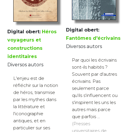
Digital obert:
Digital obert:
Héros
Fantômes d'écrivains
voyageurs et
Diversos autors
constructions
identitaires
Par quoi les écrivains
Diversos autors
sont-ils habités ?
Souvent par d'autres
L'enjeu est de
écrivains. Pas
réfléchir sur la notion
seulement parce
de héros, transmise
qu'ils s'influencent ou
par les mythes dans
s'inspirent les uns les
la littérature et
autres mais parce
l'iconographie
que parfois ...
antiques, et en
(Presses
particulier sur ses
universitaires de