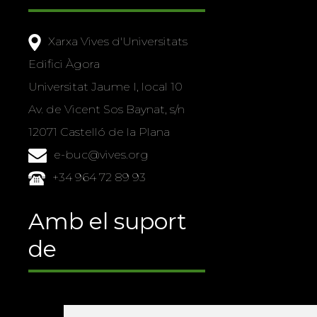
Xarxa Vives d'Universitats
Edifici Àgora
Universitat Jaume I, local 10
Av. de Vicent Sos Baynat, s/n
12071 Castelló de la Plana
e-buc@vives.org
+34 964 72 89 93
Amb el suport
de