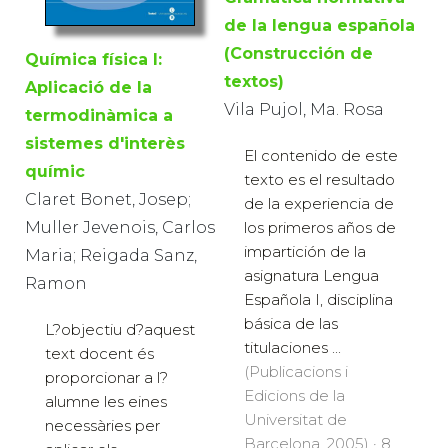
de la lengua española
(Construcción de
Química física I:
textos)
Aplicació de la
Vila Pujol, Ma. Rosa
termodinàmica a
sistemes d'interès
El contenido de este
químic
texto es el resultado
Claret Bonet, Josep;
de la experiencia de
Muller Jevenois, Carlos
los primeros años de
impartición de la
Maria; Reigada Sanz,
asignatura Lengua
Ramon
Española I, disciplina
básica de las
L?objectiu d?aquest
titulaciones ...
text docent és
(Publicacions i
proporcionar a l?
Edicions de la
alumne les eines
Universitat de
necessàries per
Barcelona, 2005) · 8