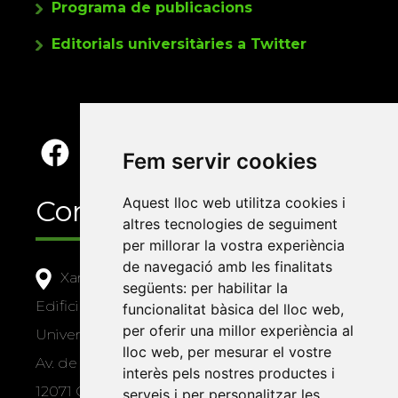
Programa de publicacions
Editorials universitàries a Twitter
Fem servir cookies
Contacte
Aquest lloc web utilitza cookies i
altres tecnologies de seguiment
per millorar la vostra experiència
de navegació amb les finalitats
Xarxa Vives d'Universitats
següents:
per habilitar la
Edifici Àgora
funcionalitat bàsica del lloc web
,
per oferir una millor experiència al
Universitat Jaume I, local 10
lloc web
,
per mesurar el vostre
Av. de Vicent Sos Baynat, s/n
interès pels nostres productes i
12071 Castelló de la Plana
serveis i per personalitzar les