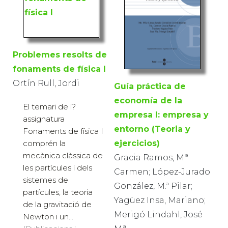
Problemes resolts de
fonaments de física I
Ortín Rull, Jordi
Guía práctica de
economía de la
El temari de l?
empresa I: empresa y
assignatura
entorno (Teoria y
Fonaments de física I
comprén la
ejercicios)
mecànica clàssica de
Gracia Ramos, M.ª
les partícules i dels
Carmen; López-Jurado
sistemes de
González, M.ª Pilar;
partícules, la teoria
Yagüez Insa, Mariano;
de la gravitació de
Merigó Lindahl, José
Newton i un...