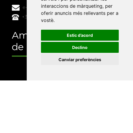
interaccions de màrqueting
,
per
e-buc@vives.org
oferir anuncis més rellevants per a
+34 964 72 89 93
vostè
.
Amb el suport
Estic d’acord
de
Declino
Canviar preferències
Universitat Abat Oliba CEU
•
Universitat d'Alacant
•