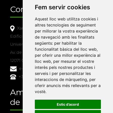
Fem servir cookies
Contacte
Aquest lloc web utilitza cookies i
altres tecnologies de seguiment
Xarxa Vives d'Universitats
per millorar la vostra experiència
Edifici Àgora
de navegació amb les finalitats
següents:
per habilitar la
Universitat Jaume I, local 10
funcionalitat bàsica del lloc web
,
Av. de Vicent Sos Baynat, s/n
per oferir una millor experiència al
12071 Castelló de la Plana
lloc web
,
per mesurar el vostre
interès pels nostres productes i
e-buc@vives.org
serveis i per personalitzar les
+34 964 72 89 93
interaccions de màrqueting
,
per
oferir anuncis més rellevants per a
Amb el suport
vostè
.
de
Estic d’acord