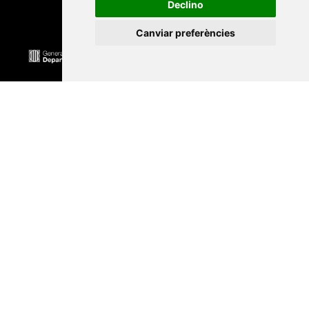
Declino
Canviar preferències
Universitat Abat Oliba CEU
•
Universitat d'Alacant
•
Universitat d'Andorra
•
Universitat Autònoma de
Barcelona
•
Universitat de Barcelona
•
Universitat
CEU Cardenal Herrera
•
Universitat de Girona
•
Universitat de les Illes Balears
•
Universitat
Internacional de Catalunya
•
Universitat Jaume I
•
Universitat de Lleida
•
Universitat Miguel Hernández
d'Elx
•
Universitat Oberta de Catalunya
•
Universitat
de Perpinyà Via Domitia
•
Universitat Politècnica de