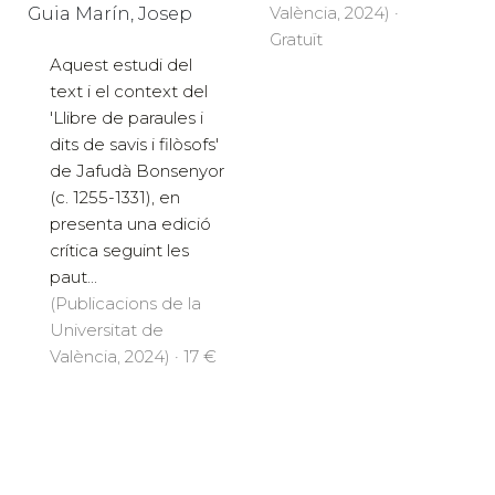
València, 2024) ·
Guia Marín, Josep
Gratuït
Aquest estudi del
text i el context del
'Llibre de paraules i
dits de savis i filòsofs'
de Jafudà Bonsenyor
(c. 1255-1331), en
presenta una edició
crítica seguint les
paut...
(Publicacions de la
Universitat de
València, 2024) · 17 €