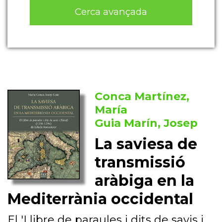
Cerca avançada
Conca Martínez,
María
Guia Marín, Josep
La saviesa de
transmissió
aràbiga en la
Mediterrània occidental
El 'Llibre de paraules i dits de savis i