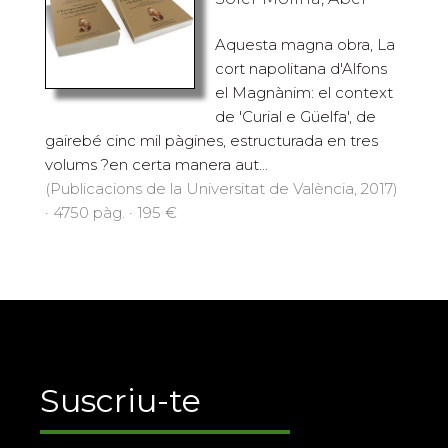
Aquesta magna obra, La
cort napolitana d'Alfons
el Magnànim: el context
de 'Curial e Güelfa', de
gairebé cinc mil pàgines, estructurada en tres
volums ?en certa manera aut...
(Publicacions de la Universitat de València, 2017)
· 4750 pàg. · 195 €
Suscriu-te