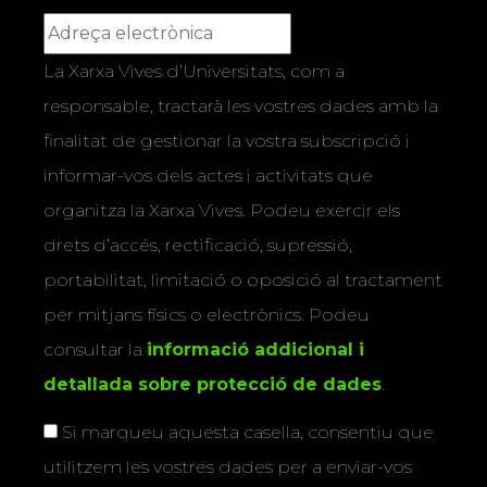
La Xarxa Vives d’Universitats, com a
responsable, tractarà les vostres dades amb la
finalitat de gestionar la vostra subscripció i
informar-vos dels actes i activitats que
organitza la Xarxa Vives. Podeu exercir els
drets d’accés, rectificació, supressió,
portabilitat, limitació o oposició al tractament
per mitjans físics o electrònics. Podeu
consultar la
informació addicional i
detallada sobre protecció de dades
.
Si marqueu aquesta casella, consentiu que
utilitzem les vostres dades per a enviar-vos