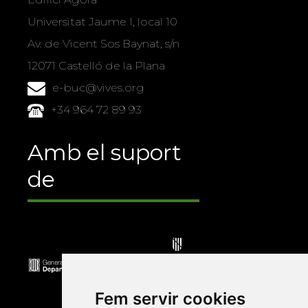
Universitat Jaume I, local 10
Av. de Vicent Sos Baynat, s/n
12071 Castelló de la Plana
e-buc@vives.org
+34 964 72 89 93
Amb el suport
de
Fem servir cookies