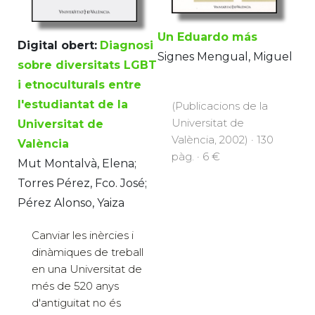
Un Eduardo más
Digital obert:
Diagnosi
Signes Mengual, Miguel
sobre diversitats LGBT
i etnoculturals entre
l'estudiantat de la
(Publicacions de la
Universitat de
Universitat de
València, 2002) · 130
València
pàg. · 6 €
Mut Montalvà, Elena;
Torres Pérez, Fco. José;
Pérez Alonso, Yaiza
Canviar les inèrcies i
dinàmiques de treball
en una Universitat de
més de 520 anys
d'antiguitat no és