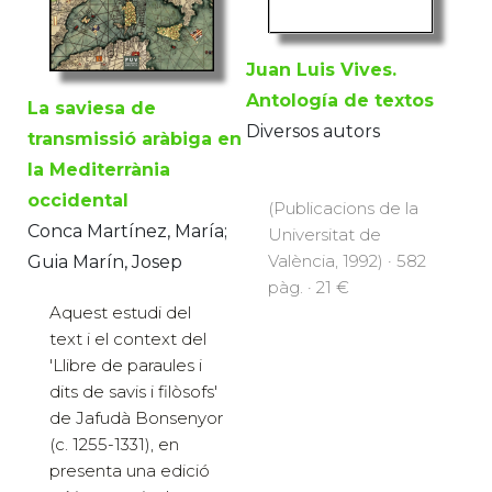
Juan Luis Vives.
Antología de textos
La saviesa de
Diversos autors
transmissió aràbiga en
la Mediterrània
occidental
(Publicacions de la
Conca Martínez, María;
Universitat de
València, 1992) · 582
Guia Marín, Josep
pàg. · 21 €
Aquest estudi del
text i el context del
'Llibre de paraules i
dits de savis i filòsofs'
de Jafudà Bonsenyor
(c. 1255-1331), en
presenta una edició