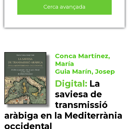
Cerca avançada
Conca Martínez,
María
Guia Marín, Josep
Digital:
La
saviesa de
transmissió
aràbiga en la Mediterrània
occidental