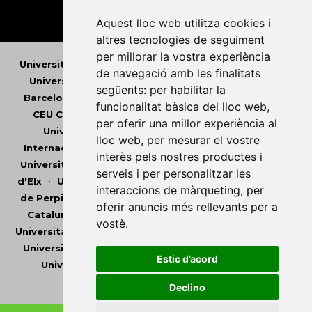
Aquest lloc web utilitza cookies i
altres tecnologies de seguiment
per millorar la vostra experiència
Universitat Abat Oliba CEU
•
Universitat d'Alacant
•
de navegació amb les finalitats
Universitat d'Andorra
•
Universitat Autònoma de
següents:
per habilitar la
Barcelona
•
Universitat de Barcelona
•
Universitat
funcionalitat bàsica del lloc web
,
CEU Cardenal Herrera
•
Universitat de Girona
•
per oferir una millor experiència al
Universitat de les Illes Balears
•
Universitat
lloc web
,
per mesurar el vostre
Internacional de Catalunya
•
Universitat Jaume I
•
interès pels nostres productes i
Universitat de Lleida
•
Universitat Miguel Hernández
serveis i per personalitzar les
d'Elx
•
Universitat Oberta de Catalunya
•
Universitat
interaccions de màrqueting
,
per
de Perpinyà Via Domitia
•
Universitat Politècnica de
oferir anuncis més rellevants per a
Catalunya
•
Universitat Politècnica de València
•
vostè
.
Universitat Pompeu Fabra
•
Universitat Ramon Llull
•
Universitat Rovira i Virgili
•
Universitat de Sàsser
•
Estic d’acord
Universitat de València
•
Universitat de Vic -
Universitat Central de Catalunya
Declino