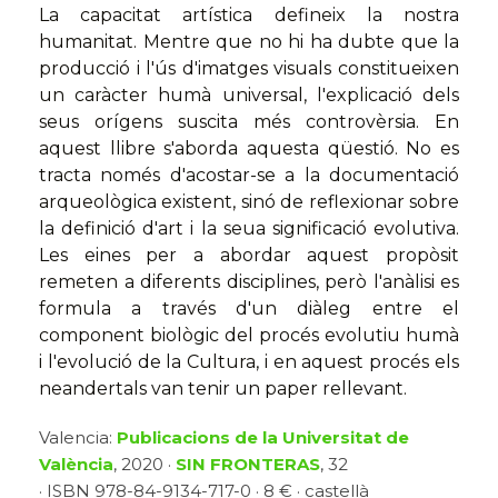
La capacitat artística defineix la nostra
humanitat. Mentre que no hi ha dubte que la
producció i l'ús d'imatges visuals constitueixen
un caràcter humà universal, l'explicació dels
seus orígens suscita més controvèrsia. En
aquest llibre s'aborda aquesta qüestió. No es
tracta només d'acostar-se a la documentació
arqueològica existent, sinó de reflexionar sobre
la definició d'art i la seua significació evolutiva.
Les eines per a abordar aquest propòsit
remeten a diferents disciplines, però l'anàlisi es
formula a través d'un diàleg entre el
component biològic del procés evolutiu humà
i l'evolució de la Cultura, i en aquest procés els
neandertals van tenir un paper rellevant.
Valencia:
Publicacions de la Universitat de
València
, 2020 ·
SIN FRONTERAS
, 32
· ISBN 978-84-9134-717-0 · 8 € · castellà