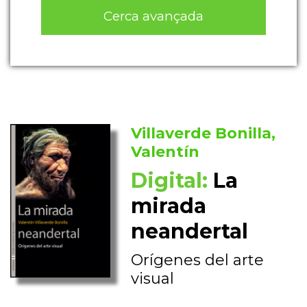
Cerca avançada
Villaverde Bonilla,
Valentín
Digital:
La
mirada
neandertal
Orígenes del arte
visual