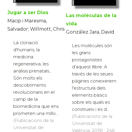
Jugar a ser Dios
Las moléculas de la
Macip i Maresma,
vida
Salvador; Willmott, Chris
González Jara, David
La clonació
Les molècules són
d'humans, la
les grans
medicina
protagonistes
regenerativa, les
d'aquest llibre. A
anàlisis prenatals...
través de les seues
Són molts els
pàgines coneixerem
descobriments
l'estructura dels
revolucionaris en el
elements bàsics
camp de la
sobre els quals es
biomedicina que ens
construeix i es d...
prometen una millo...
(Publicacions de la
(Publicacions de la
Universitat de
Universitat de
València, 2019) · 246