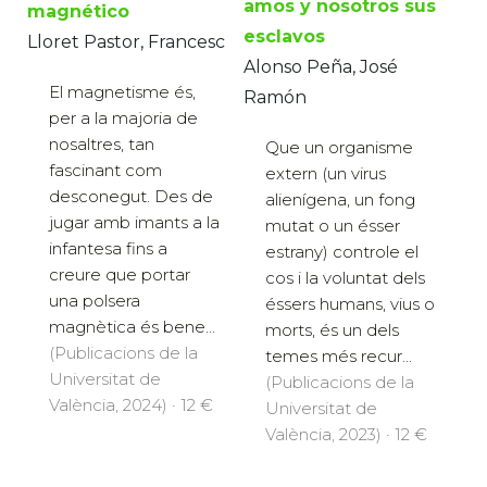
amos y nosotros sus
magnético
esclavos
Lloret Pastor, Francesc
Alonso Peña, José
El magnetisme és,
Ramón
per a la majoria de
nosaltres, tan
Que un organisme
fascinant com
extern (un virus
desconegut. Des de
alienígena, un fong
jugar amb imants a la
mutat o un ésser
infantesa fins a
estrany) controle el
creure que portar
cos i la voluntat dels
una polsera
éssers humans, vius o
magnètica és bene...
morts, és un dels
(Publicacions de la
temes més recur...
Universitat de
(Publicacions de la
València, 2024) · 12 €
Universitat de
València, 2023) · 12 €