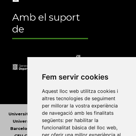
Amb el suport
de
Fem servir cookies
Aquest lloc web utilitza cookies i
altres tecnologies de seguiment
per millorar la vostra experiència
de navegació amb les finalitats
Universitat Abat Oliba CEU
•
Universitat d'Alacant
•
següents:
per habilitar la
Universitat d'Andorra
•
Universitat Autònoma de
funcionalitat bàsica del lloc web
,
Barcelona
•
Universitat de Barcelona
•
Universitat
per oferir una millor experiència al
CEU Cardenal Herrera
•
Universitat de Girona
•