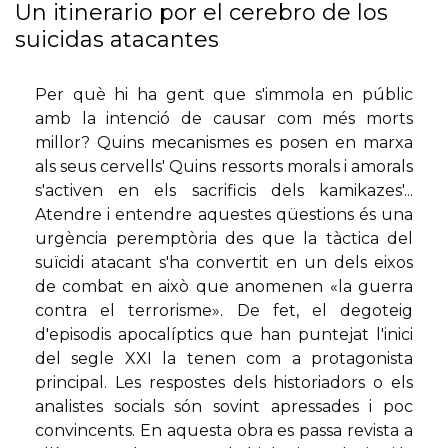
Un itinerario por el cerebro de los
suicidas atacantes
Per què hi ha gent que s'immola en públic
amb la intenció de causar com més morts
millor? Quins mecanismes es posen en marxa
als seus cervells' Quins ressorts morals i amorals
s'activen en els sacrificis dels kamikazes'...
Atendre i entendre aquestes qüestions és una
urgència peremptòria des que la tàctica del
suïcidi atacant s'ha convertit en un dels eixos
de combat en això que anomenen «la guerra
contra el terrorisme». De fet, el degoteig
d'episodis apocalíptics que han puntejat l'inici
del segle XXI la tenen com a protagonista
principal. Les respostes dels historiadors o els
analistes socials són sovint apressades i poc
convincents. En aquesta obra es passa revista a