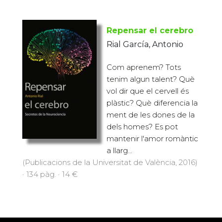
Repensar el cerebro
Rial García, Antonio
Com aprenem? Tots
tenim algun talent? Què
vol dir que el cervell és
plàstic? Què diferencia la
ment de les dones de la
dels homes? Es pot
mantenir l'amor romàntic
a llarg...
(Publicacions de la Universitat de València, 2016)
· 134 pàg. · 14 €