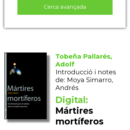
Cerca avançada
Tobeña Pallarés,
Adolf
Introducció i notes
de: Moya Simarro,
Andrés
Digital:
Mártires
mortíferos