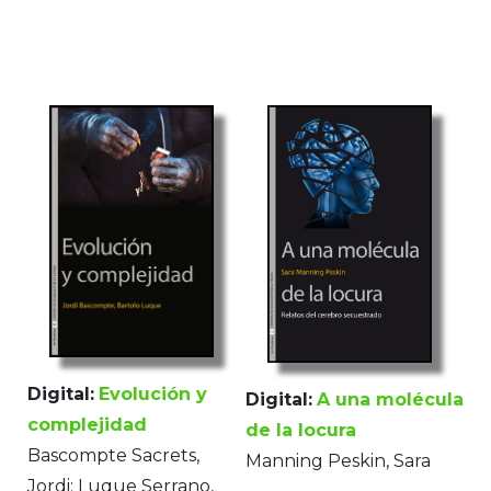
Digital:
Evolución y
Digital:
A una molécula
complejidad
de la locura
Bascompte Sacrets,
Manning Peskin, Sara
Jordi; Luque Serrano,