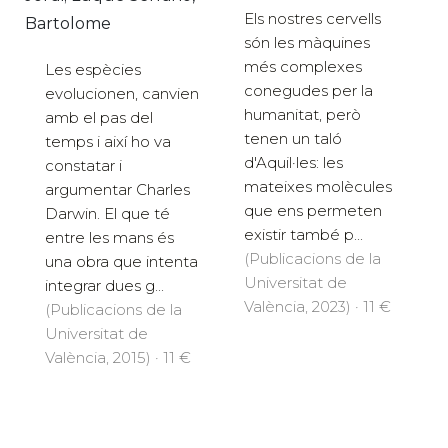
Els nostres cervells
Bartolome
són les màquines
més complexes
Les espècies
conegudes per la
evolucionen, canvien
humanitat, però
amb el pas del
tenen un taló
temps i així ho va
d'Aquil·les: les
constatar i
mateixes molècules
argumentar Charles
que ens permeten
Darwin. El que té
existir també p...
entre les mans és
(Publicacions de la
una obra que intenta
Universitat de
integrar dues g...
València, 2023) · 11 €
(Publicacions de la
Universitat de
València, 2015) · 11 €