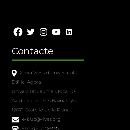
Contacte
Xarxa Vives d'Universitats
Edifici Àgora
Universitat Jaume I, local 10
Av. de Vicent Sos Baynat, s/n
12071 Castelló de la Plana
e-buc@vives.org
+34 964 72 89 93