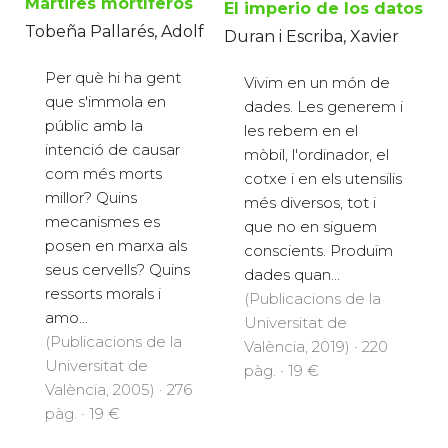
Mártires mortíferos
El imperio de los datos
Tobeña Pallarés, Adolf
Duran i Escriba, Xavier
Per què hi ha gent
Vivim en un món de
que s'immola en
dades. Les generem i
públic amb la
les rebem en el
intenció de causar
mòbil, l'ordinador, el
com més morts
cotxe i en els utensilis
millor? Quins
més diversos, tot i
mecanismes es
que no en siguem
posen en marxa als
conscients. Produïm
seus cervells? Quins
dades quan...
ressorts morals i
(Publicacions de la
amo...
Universitat de
(Publicacions de la
València, 2019) · 220
Universitat de
pàg. · 19 €
València, 2005) · 276
pàg. · 19 €