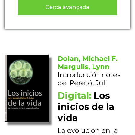
Cerca avançada
Dolan, Michael F.
Margulis, Lynn
Introducció i notes
de: Peretó, Juli
Digital:
Los
inicios de la
vida
La evolución en la