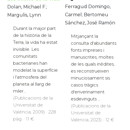
Ferragud Domingo,
Dolan, Michael F.;
Carmel; Bertomeu
Margulis, Lynn
Sánchez, José Ramón
Durant la major part
de la història de la
Mitjançant la
Terra, la vida ha estat
consulta d'abundants
invisible. Les
fonts impreses i
comunitats
manuscrites, moltes
bacterianes han
de les quals inèdites,
modelat la superfície
es reconstrueixen
i l'atmosfera del
minuciosament sis
planeta al llarg de
casos tràgics
miler...
d'enverinament
(Publicacions de la
esdevinguts ...
Universitat de
(Publicacions de la
València, 2009) · 228
Universitat de
pàg. · 11 €
València, 2023) · 12 €