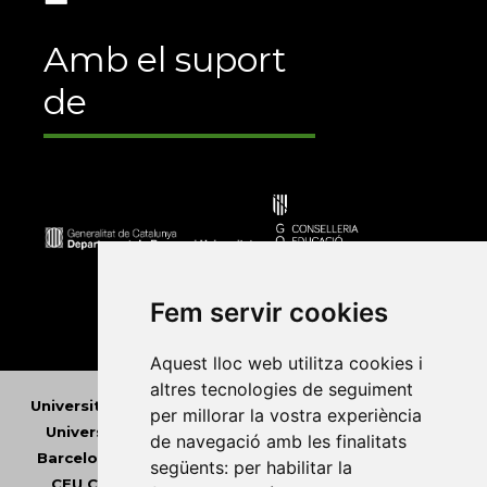
Amb el suport
de
Fem servir cookies
Aquest lloc web utilitza cookies i
altres tecnologies de seguiment
Universitat Abat Oliba CEU
•
Universitat d'Alacant
•
per millorar la vostra experiència
Universitat d'Andorra
•
Universitat Autònoma de
de navegació amb les finalitats
Barcelona
•
Universitat de Barcelona
•
Universitat
següents:
per habilitar la
CEU Cardenal Herrera
•
Universitat de Girona
•