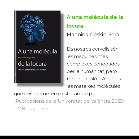
A una molécula de la
locura
Manning Peskin, Sara
Els nostres cervells són
les màquines més
complexes conegudes
per la humanitat, però
tenen un taló d'Aquil·les:
les mateixes molècules
que ens permeten existir també p...
(Publicacions de la Universitat de València, 2023)
· 248 pàg. · 19 €