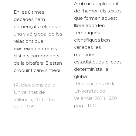
Amb un ampli sentit
de l'humor, els textos
En les últimes
que formen aquest
dècades hem
llibre aborden
començat a elaborar
temàtiques
una visió global de les
científiques ben
relacions que
variades: les
existeixen entre els
mentides
distints components
estadístiques, el caos
de la biosfera. S'estan
determinista, la
produint canvis medi
globa...
...
(Publicacions de la
(Publicacions de la
Universitat de
Universitat de
València, 2011) · 220
València, 2011) · 162
pàg. · 11 €
pàg. · 9 €