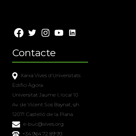
Contacte
Xarxa Vives d'Universitats
Edifici Àgora
Universitat Jaume I, local 10
Av. de Vicent Sos Baynat, s/n
12071 Castelló de la Plana
e-buc@vives.org
+34 964 72 89 93