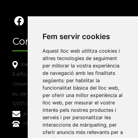
Fem servir cookies
Contacte
Aquest lloc web utilitza cookies i
altres tecnologies de seguiment
Xarxa Vives d'Universitats
per millorar la vostra experiència
de navegació amb les finalitats
Edifici Àgora
següents:
per habilitar la
Universitat Jaume I, local 10
funcionalitat bàsica del lloc web
,
Av. de Vicent Sos Baynat, s/n
per oferir una millor experiència al
lloc web
,
per mesurar el vostre
12071 Castelló de la Plana
interès pels nostres productes i
e-buc@vives.org
serveis i per personalitzar les
+34 964 72 89 93
interaccions de màrqueting
,
per
oferir anuncis més rellevants per a