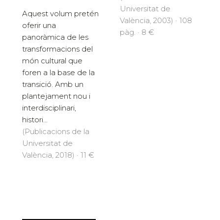
Universitat de
Aquest volum pretén
València, 2003) · 108
oferir una
pàg. · 8 €
panoràmica de les
transformacions del
món cultural que
foren a la base de la
transició. Amb un
plantejament nou i
interdisciplinari,
histori...
(Publicacions de la
Universitat de
València, 2018) · 11 €