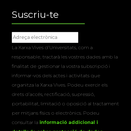
Suscriu-te
La Xarxa Vives d’Universitats, com a
responsable, tractarà les vostres dades amb la
finalitat de gestionar la vostra subscripció i
informar-vos dels actes i activitats que
organitza la Xarxa Vives. Podeu exercir els
drets d’accés, rectificació, supressió,
portabilitat, limitació o oposició al tractament
per mitjans físics o electrònics. Podeu
consultar la
informació addicional i